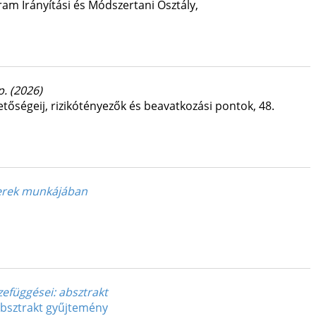
am Irányítási és Módszertani Osztály
,
 p.
(2026)
őségeij, rizikótényezők és beavatkozási pontok
,
48.
berek munkájában
zefüggései
: absztrakt
absztrakt gyűjtemény