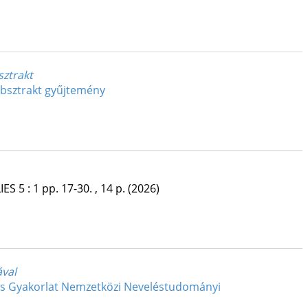
sztrakt
absztrakt gyűjtemény
IES
5
:
1
pp. 17-30. , 14 p.
(2026)
ával
és Gyakorlat Nemzetközi Neveléstudományi