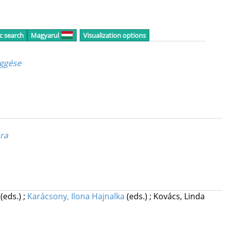
c search
Magyarul
Visualization options
üggése
sra
t
(eds.)
;
Karácsony, Ilona Hajnalka
(eds.)
;
Kovács, Linda