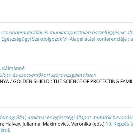
 szociodemográfiai és munkatapasztalati összefüggések
: ab
gészségügyi Szakdolgozók VI. Alapellátási konferenciája : 
, Kálmánné
zülött- és csecsemőkori szűrővizsgálatokban
A / GOLDEN SHIELD : THE SCIENCE OF PROTECTING FAMIL
 demográfiai, szakmai és egészségi állapot mutatók bevonás
n; Halvax, Julianna; Maximovics, Veronika (eds.)
19. Képzés 
aktok