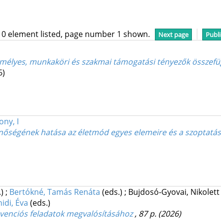
10 element listed, page number 1 shown.
Next page
Publi
emélyes, munkaköri és szakmai támogatási tényezők összef
6)
ony, I
nőségének hatása az életmód egyes elemeire és a szoptatá
.)
;
Bertókné, Tamás Renáta
(eds.)
;
Bujdosó-Gyovai, Nikolet
idi, Éva
(eds.)
evenciós feladatok megvalósításához
, 87 p.
(2026)