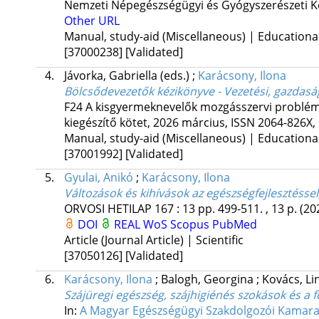
Nemzeti Népegészségügyi és Gyógyszerészeti Kö
Other URL
Manual, study-aid (Miscellaneous) | Educationa
[37000238]
[Validated]
4.
Jávorka, Gabriella
(eds.)
;
Karácsony, Ilona
Bölcsődevezetők kézikönyve - Vezetési, gazdasá
F24 A kisgyermeknevelők mozgásszervi problémá
kiegészítő kötet, 2026 március
,
ISSN 2064-826X
,
Manual, study-aid (Miscellaneous) | Educationa
[37001992]
[Validated]
5.
Gyulai, Anikó
;
Karácsony, Ilona
Változások és kihívások az egészségfejlesztéss
ORVOSI HETILAP
167
:
13
pp. 499-511. , 13 p.
(20
DOI
REAL
WoS
Scopus
PubMed
Article (Journal Article) | Scientific
[37050126]
[Validated]
6.
Karácsony, Ilona
;
Balogh, Georgina
;
Kovács, L
Szájüregi egészség, szájhigiénés szokások és a 
In:
A Magyar Egészségügyi Szakdolgozói Kamara E