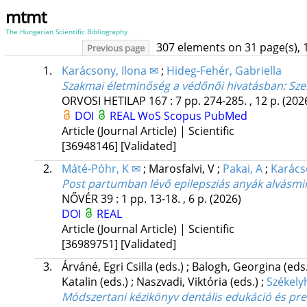
mtmt
The Hungarian Scientific Bibliography
307 elements on 31 page(s), 
Previous page
1.
Karácsony, Ilona ✉
;
Hideg-Fehér, Gabriella
Szakmai életminőség a védőnői hivatásban
: Sz
ORVOSI HETILAP
167
:
7
pp. 274-285. , 12 p.
(202
DOI
REAL
WoS
Scopus
PubMed
Article (Journal Article) | Scientific
[36948146]
[Validated]
2.
Máté-Póhr, K ✉
;
Marosfalvi, V
;
Pakai, A
;
Karács
Post partumban lévő epilepsziás anyák alvásmi
NŐVÉR
39
:
1
pp. 13-18. , 6 p.
(2026)
DOI
REAL
Article (Journal Article) | Scientific
[36989751]
[Validated]
3.
Árváné, Egri Csilla
(eds.)
;
Balogh, Georgina
(eds
Katalin
(eds.)
;
Naszvadi, Viktória
(eds.)
;
Székelyh
Módszertani kézikönyv dentális edukáció és pr