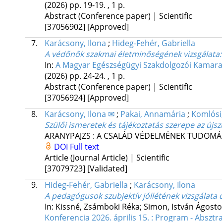
(2026)
pp. 19-19. , 1 p.
Abstract (Conference paper) | Scientific
[37056902]
[Approved]
7.
Karácsony, Ilona
;
Hideg-Fehér, Gabriella
A védőnők szakmai életminőségének vizsgálata:
In:
A Magyar Egészségügyi Szakdolgozói Kamara E
(2026)
pp. 24-24. , 1 p.
Abstract (Conference paper) | Scientific
[37056924]
[Approved]
8.
Karácsony, Ilona ✉
;
Pakai, Annamária
;
Komlósi
Szülői ismeretek és tájékoztatás szerepe az újs
ARANYPAJZS : A CSALÁD VÉDELMÉNEK TUDOMÁNY
DOI
Full text
Article (Journal Article) | Scientific
[37079723]
[Validated]
9.
Hideg-Fehér, Gabriella
;
Karácsony, Ilona
A pedagógusok szubjektív jóllétének vizsgálata
In: Kissné, Zsámboki Réka; Simon, István Ágosto
Konferencia 2026. április 15. : Program - Absztr