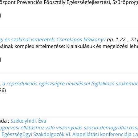
zpont Prevenciós Főosztály Egészségfejlesztési, Szűrőprogr
l
gi és szakmai ismeretek
: Cserelapos kézikönyv
pp. 1-22. , 22
inak komplex értelmezése: Kialakulásuk és megelőzési lehet
l
el, a reprodukciós egészségre neveléssel foglalkozó szakem
26)
inda
;
Székelyhidi, Éva
fogorvosi ellátáshoz való viszonyulás szocio-demográfiai öss
gészségügyi Szakdolgozók VI. Alapellátási konferenciája : 