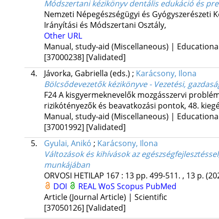
Módszertani kézikönyv dentális edukáció és pr
Nemzeti Népegészségügyi és Gyógyszerészeti Kö
Irányítási és Módszertani Osztály
,
Other URL
Manual, study-aid (Miscellaneous) | Educationa
[37000238]
[Validated]
4.
Jávorka, Gabriella
(eds.)
;
Karácsony, Ilona
Bölcsődevezetők kézikönyve - Vezetési, gazdasá
F24 A kisgyermeknevelők mozgásszervi problémá
rizikótényezők és beavatkozási pontok
,
48. kieg
Manual, study-aid (Miscellaneous) | Educationa
[37001992]
[Validated]
5.
Gyulai, Anikó
;
Karácsony, Ilona
Változások és kihívások az egészségfejlesztéss
munkájában
ORVOSI HETILAP
167
:
13
pp. 499-511. , 13 p.
(20
DOI
REAL
WoS
Scopus
PubMed
Article (Journal Article) | Scientific
[37050126]
[Validated]