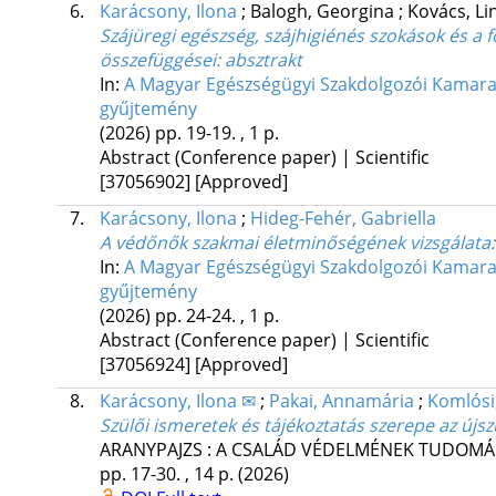
6.
Karácsony, Ilona
;
Balogh, Georgina
;
Kovács, L
Szájüregi egészség, szájhigiénés szokások és a 
összefüggései
: absztrakt
In:
A Magyar Egészségügyi Szakdolgozói Kamara E
gyűjtemény
(2026)
pp. 19-19. , 1 p.
Abstract (Conference paper) | Scientific
[37056902]
[Approved]
7.
Karácsony, Ilona
;
Hideg-Fehér, Gabriella
A védőnők szakmai életminőségének vizsgálata:
In:
A Magyar Egészségügyi Szakdolgozói Kamara E
gyűjtemény
(2026)
pp. 24-24. , 1 p.
Abstract (Conference paper) | Scientific
[37056924]
[Approved]
8.
Karácsony, Ilona ✉
;
Pakai, Annamária
;
Komlósi
Szülői ismeretek és tájékoztatás szerepe az újs
ARANYPAJZS : A CSALÁD VÉDELMÉNEK TUDOMÁNY
pp. 17-30. , 14 p.
(2026)