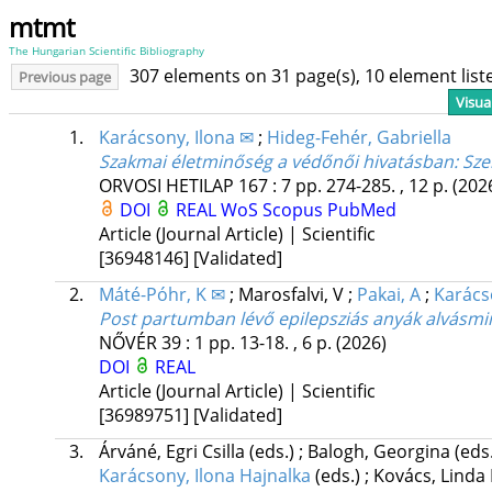
mtmt
The Hungarian Scientific Bibliography
307 elements on 31 page(s), 10 element lis
Previous page
Visua
1.
Karácsony, Ilona ✉
;
Hideg-Fehér, Gabriella
Szakmai életminőség a védőnői hivatásban
: Sz
ORVOSI HETILAP
167
:
7
pp. 274-285. , 12 p.
(202
DOI
REAL
WoS
Scopus
PubMed
Article (Journal Article) | Scientific
[36948146]
[Validated]
2.
Máté-Póhr, K ✉
;
Marosfalvi, V
;
Pakai, A
;
Karács
Post partumban lévő epilepsziás anyák alvásmi
NŐVÉR
39
:
1
pp. 13-18. , 6 p.
(2026)
DOI
REAL
Article (Journal Article) | Scientific
[36989751]
[Validated]
3.
Árváné, Egri Csilla
(eds.)
;
Balogh, Georgina
(eds
Karácsony, Ilona Hajnalka
(eds.)
;
Kovács, Linda 