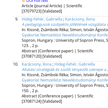
DOI
Full text
Article (Journal Article) | Scientific
[37079723]
[Validated]
9.
Hideg-Fehér, Gabriella
;
Karácsony, Ilona
A pedagógusok szubjektív jóllétének vizsgálata
In: Kissné, Zsámboki Réka; Simon, István Ágosto
Gyakorlat Nemzetközi Neveléstudományi Konferen
Sopron, Hungary :
University of Sopron Press
,
123. , 2 p.
Abstract (Conference paper) | Scientific
[37087120]
[Validated]
10.
Karácsony, Ilona
;
Hideg-Fehér, Gabriella
Altatási stratégiák és szülői tényezők szerepe
In: Kissné, Zsámboki Réka; Simon, István Ágosto
Gyakorlat Nemzetközi Neveléstudományi Konferen
Sopron, Hungary :
University of Sopron Press
,
150. , 2 p.
Abstract (Conference paper) | Scientific
[37087124]
[Validated]