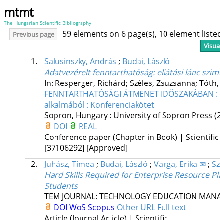
mtmt
The Hungarian Scientific Bibliography
59 elements on 6 page(s), 10 element list
Previous page
Visua
1.
Salusinszky, András
;
Budai, László
Adatvezérelt fenntarthatóság: ellátási lánc szi
In: Resperger, Richárd; Széles, Zsuzsanna; Tóth, 
FENNTARTHATÓSÁGI ÁTMENET IDŐSZAKÁBAN : N
alkalmából : Konferenciakötet
Sopron, Hungary :
University of Sopron Press
(
DOI
REAL
Conference paper (Chapter in Book) | Scientific
[37106292]
[Approved]
2.
Juhász, Tímea
;
Budai, László
;
Varga, Erika ✉
;
Sz
Hard Skills Required for Enterprise Resource P
Students
TEM JOURNAL: TECHNOLOGY EDUCATION MAN
DOI
WoS
Scopus
Other URL
Full text
Article (Journal Article) | Scientific