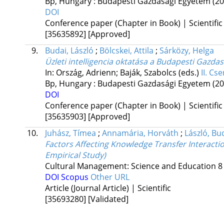
Bp, Hungary :
Budapesti Gazdasági Egyetem
(20
DOI
Conference paper (Chapter in Book) | Scientific
[35635892]
[Approved]
9.
Budai, László
;
Bölcskei, Attila
;
Sárközy, Helga
Üzleti intelligencia oktatása a Budapesti Gazd
In: Ország, Adrienn; Baják, Szabolcs (eds.)
II. Cs
Bp, Hungary :
Budapesti Gazdasági Egyetem
(20
DOI
Conference paper (Chapter in Book) | Scientific
[35635903]
[Approved]
10.
Juhász, Tímea
;
Annamária, Horváth
;
László, Bu
Factors Affecting Knowledge Transfer Interacti
Empirical Study)
Cultural Management: Science and Education
8
DOI
Scopus
Other URL
Article (Journal Article) | Scientific
[35693280]
[Validated]