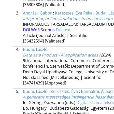
[36305806]
[Validated]
3.
Andrási, Gábor
;
Keresztes, Éva Réka
;
Budai, Lá
Integrating online simulations in business educ
INFORMÁCIÓS TÁRSADALOM: TÁRSADALOMTUD
DOI
WoS
Scopus
Full text
Article (Journal Article) | Scientific
[36432594]
[Validated]
4.
Budai, László
Data as a Product - AI application areas
(2024)
9th annual International Commerce Conference
konferencián
,
Szervezők: Department of Commer
Deen Dayal Upadhyaya College, University of De
Not classified (Miscellaneous) | Scientific
[34741439]
[Approved]
5.
Budai, László
;
Keresztes, Éva
;
Bánhalmi, Árpád
A generatív mesterséges intelligencia használa
In: Géring, Zsuzsanna (eds.)
Digitalizáció a fel
Bp, Hungary :
Budapesti Gazdasági Egyetem
(20
Study (Chapter in Book) | Scientific