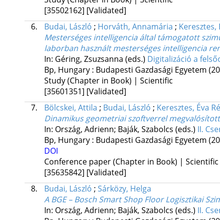
[35502162]
[Validated]
6.
Budai, László
;
Horváth, Annamária
;
Keresztes,
Mesterséges intelligencia által támogatott szi
laborban használt mesterséges intelligencia re
In: Géring, Zsuzsanna (eds.)
Digitalizáció a fel
Bp, Hungary :
Budapesti Gazdasági Egyetem
(20
Study (Chapter in Book) | Scientific
[35601351]
[Validated]
7.
Bölcskei, Attila
;
Budai, László
;
Keresztes, Éva R
Dinamikus geometriai szoftverrel megvalósított
In: Ország, Adrienn; Baják, Szabolcs (eds.)
II. Cs
Bp, Hungary :
Budapesti Gazdasági Egyetem
(20
DOI
Conference paper (Chapter in Book) | Scientific
[35635842]
[Validated]
8.
Budai, László
;
Sárközy, Helga
A BGE – Bosch Smart Shop Floor Logisztikai Szi
In: Ország, Adrienn; Baják, Szabolcs (eds.)
II. Cs