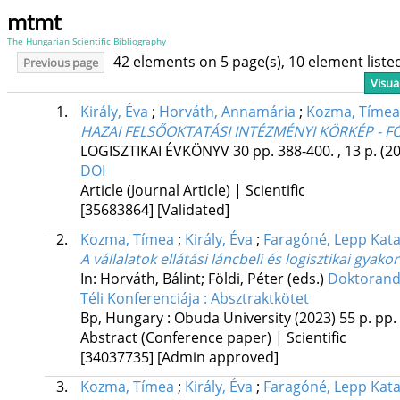
mtmt
The Hungarian Scientific Bibliography
42 elements on 5 page(s), 10 element list
Previous page
Visua
1.
Király, Éva
;
Horváth, Annamária
;
Kozma, Tímea
HAZAI FELSŐOKTATÁSI INTÉZMÉNYI KÖRKÉP - F
LOGISZTIKAI ÉVKÖNYV
30
pp. 388-400. , 13 p.
(2
DOI
Article (Journal Article) | Scientific
[35683864]
[Validated]
2.
Kozma, Tímea
;
Király, Éva
;
Faragóné, Lepp Kata
A vállalatok ellátási láncbeli és logisztikai gyako
In: Horváth, Bálint; Földi, Péter (eds.)
Doktorand
Téli Konferenciája : Absztraktkötet
Bp, Hungary :
Obuda University
(2023)
55 p.
pp. 
Abstract (Conference paper) | Scientific
[34037735]
[Admin approved]
3.
Kozma, Tímea
;
Király, Éva
;
Faragóné, Lepp Kata