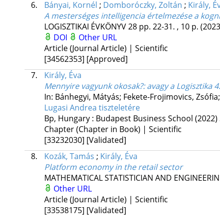
6.
Bányai, Kornél
;
Domboróczky, Zoltán
;
Király, É
A mesterséges intelligencia értelmezése a kognit
LOGISZTIKAI ÉVKÖNYV
28
pp. 22-31. , 10 p.
(2023
DOI
Other URL
Article (Journal Article) | Scientific
[34562353]
[Approved]
7.
Király, Éva
Mennyire vagyunk okosak?
: avagy a Logisztika 
In: Bánhegyi, Mátyás; Fekete-Frojimovics, Zsófia
Lugasi Andrea tiszteletére
Bp, Hungary :
Budapest Business School
(2022)
Chapter (Chapter in Book) | Scientific
[33232030]
[Validated]
8.
Kozák, Tamás
;
Király, Éva
Platform economy in the retail sector
MATHEMATICAL STATISTICIAN AND ENGINEERIN
Other URL
Article (Journal Article) | Scientific
[33538175]
[Validated]