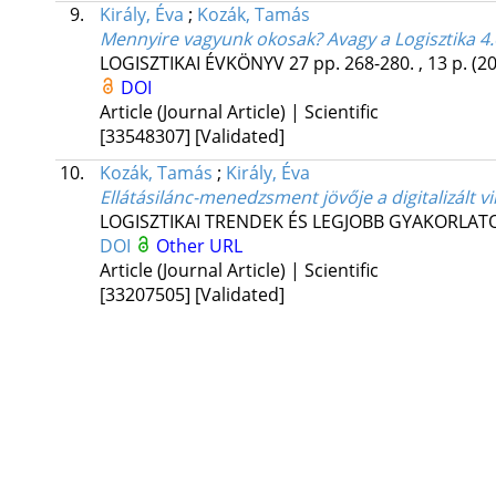
9.
Király, Éva
;
Kozák, Tamás
Mennyire vagyunk okosak? Avagy a Logisztika 4.0
LOGISZTIKAI ÉVKÖNYV
27
pp. 268-280. , 13 p.
(2
DOI
Article (Journal Article) | Scientific
[33548307]
[Validated]
10.
Kozák, Tamás
;
Király, Éva
Ellátásilánc-menedzsment jövője a digitalizált v
LOGISZTIKAI TRENDEK ÉS LEGJOBB GYAKORLAT
DOI
Other URL
Article (Journal Article) | Scientific
[33207505]
[Validated]