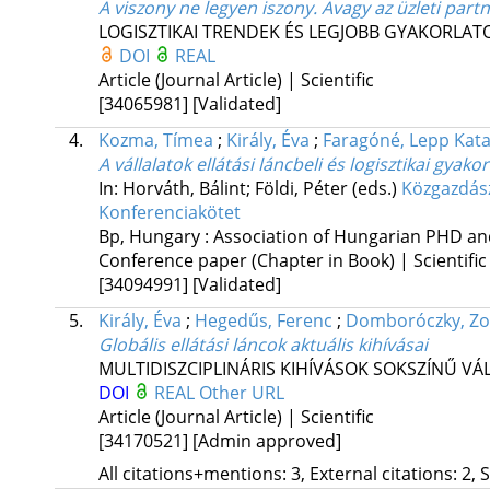
A viszony ne legyen iszony. Avagy az üzleti part
LOGISZTIKAI TRENDEK ÉS LEGJOBB GYAKORLAT
DOI
REAL
Article (Journal Article) | Scientific
[34065981]
[Validated]
4.
Kozma, Tímea
;
Király, Éva
;
Faragóné, Lepp Kata
A vállalatok ellátási láncbeli és logisztikai gyako
In: Horváth, Bálint; Földi, Péter (eds.)
Közgazdász
Konferenciakötet
Bp, Hungary :
Association of Hungarian PHD an
Conference paper (Chapter in Book) | Scientific
[34094991]
[Validated]
5.
Király, Éva
;
Hegedűs, Ferenc
;
Domboróczky, Zo
Globális ellátási láncok aktuális kihívásai
MULTIDISZCIPLINÁRIS KIHÍVÁSOK SOKSZÍNŰ VÁ
DOI
REAL
Other URL
Article (Journal Article) | Scientific
[34170521]
[Admin approved]
All citations+mentions: 3, External citations: 2, 