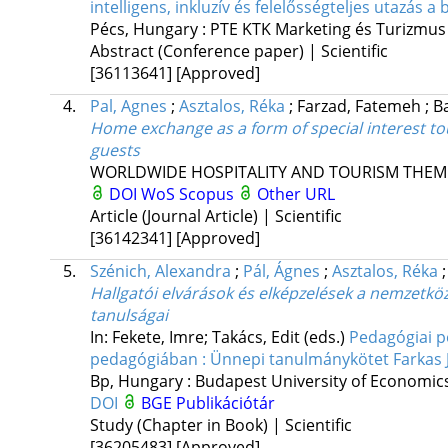
intelligens, inkluzív és felelősségteljes utazás 
Pécs, Hungary :
PTE KTK Marketing és Turizmus 
Abstract (Conference paper) | Scientific
[36113641]
[Approved]
4.
Pal, Agnes
;
Asztalos, Réka
;
Farzad, Fatemeh
;
B
Home exchange as a form of special interest t
guests
WORLDWIDE HOSPITALITY AND TOURISM THEM
DOI
WoS
Scopus
Other URL
Article (Journal Article) | Scientific
[36142341]
[Approved]
5.
Szénich, Alexandra
;
Pál, Ágnes
;
Asztalos, Réka
Hallgatói elvárások és elképzelések a nemzetkö
tanulságai
In: Fekete, Imre; Takács, Edit (eds.)
Pedagógiai pe
pedagógiában : Ünnepi tanulmánykötet Farkas Ju
Bp, Hungary :
Budapest University of Economic
DOI
BGE Publikációtár
Study (Chapter in Book) | Scientific
[36205483]
[Approved]