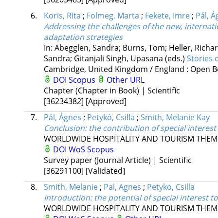
6.
Koris, Rita
;
Folmeg, Marta
;
Fekete, Imre
;
Pál, 
Addressing the challenges of the new, internat
adaptation strategies
In: Abegglen, Sandra; Burns, Tom; Heller, Richar
Sandra; Gitanjali Singh, Upasana (eds.)
Stories 
Cambridge, United Kingdom / England :
Open B
DOI
Scopus
Other URL
Chapter (Chapter in Book) | Scientific
[36234382]
[Approved]
7.
Pál, Ágnes
;
Petykó, Csilla
;
Smith, Melanie Kay
Conclusion: the contribution of special interes
WORLDWIDE HOSPITALITY AND TOURISM THEM
DOI
WoS
Scopus
Survey paper (Journal Article) | Scientific
[36291100]
[Validated]
8.
Smith, Melanie
;
Pal, Agnes
;
Petyko, Csilla
Introduction: the potential of special interest 
WORLDWIDE HOSPITALITY AND TOURISM THEM