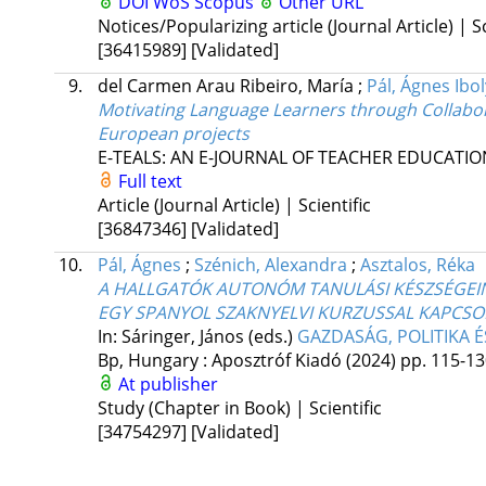
DOI
WoS
Scopus
Other URL
Notices/Popularizing article (Journal Article) | Sc
[36415989]
[Validated]
9.
del Carmen Arau Ribeiro, María
;
Pál, Ágnes Ibo
Motivating Language Learners through Collab
European projects
E-TEALS: AN E-JOURNAL OF TEACHER EDUCATI
Full text
Article (Journal Article) | Scientific
[36847346]
[Validated]
10.
Pál, Ágnes
;
Szénich, Alexandra
;
Asztalos, Réka
A HALLGATÓK AUTONÓM TANULÁSI KÉSZSÉGEIN
EGY SPANYOL SZAKNYELVI KURZUSSAL KAPCS
In: Sáringer, János (eds.)
GAZDASÁG, POLITIKA É
Bp, Hungary :
Aposztróf Kiadó
(2024)
pp. 115-130
At publisher
Study (Chapter in Book) | Scientific
[34754297]
[Validated]