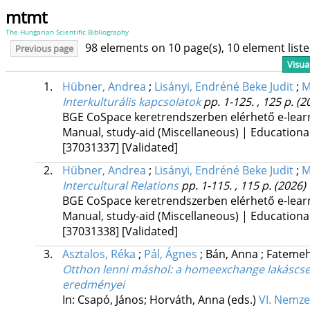
mtmt
The Hungarian Scientific Bibliography
98 elements on 10 page(s), 10 element lis
Previous page
Visua
1.
Hübner, Andrea
;
Lisányi, Endréné Beke Judit
;
M
Interkulturális kapcsolatok
pp. 1-125. , 125 p.
(2
BGE CoSpace keretrendszerben elérhető e-lear
Manual, study-aid (Miscellaneous) | Educationa
[37031337]
[Validated]
2.
Hübner, Andrea
;
Lisányi, Endréné Beke Judit
;
M
Intercultural Relations
pp. 1-115. , 115 p.
(2026)
BGE CoSpace keretrendszerben elérhető e-lear
Manual, study-aid (Miscellaneous) | Educationa
[37031338]
[Validated]
3.
Asztalos, Réka
;
Pál, Ágnes
;
Bán, Anna
;
Fatemeh
Otthon lenni máshol
: a homeexchange lakáscser
eredményei
In: Csapó, János; Horváth, Anna (eds.)
VI. Nemze