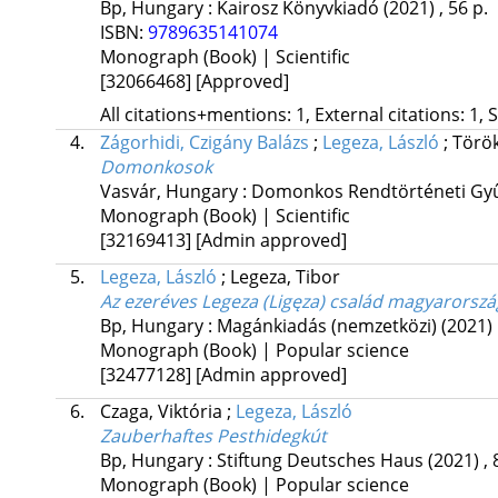
Bp, Hungary :
Kairosz Könyvkiadó
(2021)
,
56 p.
ISBN:
9789635141074
Monograph (Book) | Scientific
[32066468]
[Approved]
All citations+mentions: 1, External citations: 1, 
4.
Zágorhidi, Czigány Balázs
;
Legeza, László
;
Törö
Domonkosok
Vasvár, Hungary :
Domonkos Rendtörténeti Gy
Monograph (Book) | Scientific
[32169413]
[Admin approved]
5.
Legeza, László
;
Legeza, Tibor
Az ezeréves Legeza (Ligęza) család magyarországi
Bp, Hungary :
Magánkiadás (nemzetközi)
(2021)
Monograph (Book) | Popular science
[32477128]
[Admin approved]
6.
Czaga, Viktória
;
Legeza, László
Zauberhaftes Pesthidegkút
Bp, Hungary :
Stiftung Deutsches Haus
(2021)
,
Monograph (Book) | Popular science