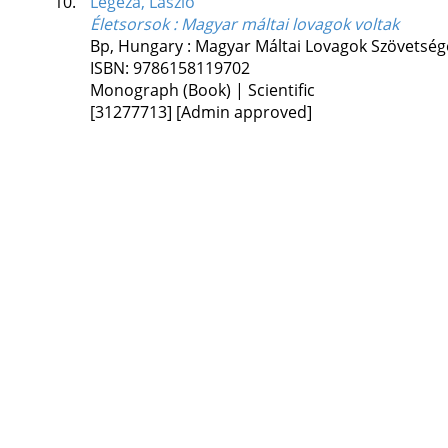
10.
Legeza, László
Életsorsok : Magyar máltai lovagok voltak
Bp, Hungary :
Magyar Máltai Lovagok Szövetség
ISBN:
9786158119702
Monograph (Book) | Scientific
[31277713]
[Admin approved]