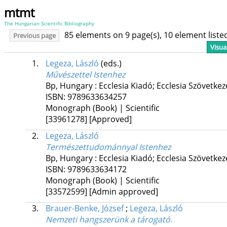
mtmt
The Hungarian Scientific Bibliography
85 elements on 9 page(s), 10 element list
Previous page
Visua
1.
Legeza, László
(eds.)
Művészettel Istenhez
Bp, Hungary :
Ecclesia Kiadó; Ecclesia Szövetkez
ISBN:
9789633634257
Monograph (Book) | Scientific
[33961278]
[Approved]
2.
Legeza, László
Természettudománnyal Istenhez
Bp, Hungary :
Ecclesia Kiadó; Ecclesia Szövetkez
ISBN:
9789633634172
Monograph (Book) | Scientific
[33572599]
[Admin approved]
3.
Brauer-Benke, József
;
Legeza, László
Nemzeti hangszerünk a tárogató.