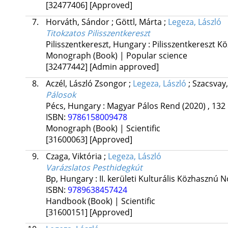
[32477406]
[Approved]
7.
Horváth, Sándor
;
Göttl, Márta
;
Legeza, László
Titokzatos Pilisszentkereszt
Pilisszentkereszt, Hungary :
Pilisszentkereszt 
Monograph (Book) | Popular science
[32477442]
[Admin approved]
8.
Aczél, László Zsongor
;
Legeza, László
;
Szacsvay
Pálosok
Pécs, Hungary :
Magyar Pálos Rend
(2020)
,
132 
ISBN:
9786158009478
Monograph (Book) | Scientific
[31600063]
[Approved]
9.
Czaga, Viktória
;
Legeza, László
Varázslatos Pesthidegkút
Bp, Hungary :
II. kerületi Kulturális Közhasznú N
ISBN:
9789638457424
Handbook (Book) | Scientific
[31600151]
[Approved]