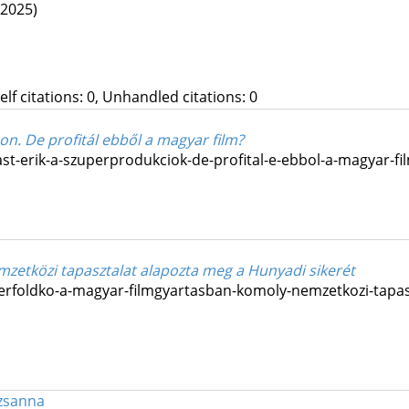
(2025)
Self citations: 0, Unhandled citations: 0
on. De profitál ebből a magyar film?
t-erik-a-szuperprodukciok-de-profital-e-ebbol-a-magyar-fil
zetközi tapasztalat alapozta meg a Hunyadi sikerét
rfoldko-a-magyar-filmgyartasban-komoly-nemzetkozi-tapaszt
zsanna