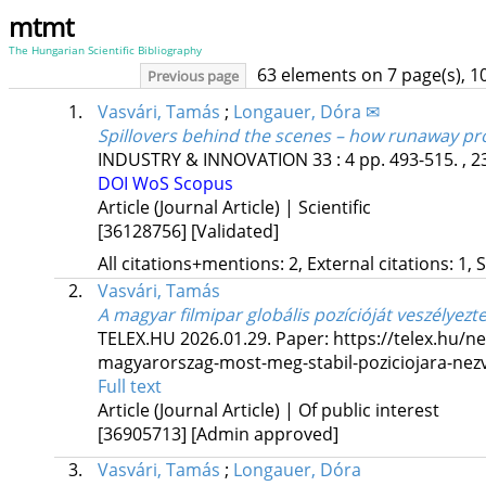
mtmt
The Hungarian Scientific Bibliography
63 elements on 7 page(s), 1
Previous page
1.
Vasvári, Tamás
;
Longauer, Dóra ✉
Spillovers behind the scenes – how runaway pro
INDUSTRY & INNOVATION
33
:
4
pp. 493-515. , 2
DOI
WoS
Scopus
Article (Journal Article) | Scientific
[36128756]
[Validated]
All citations+mentions: 2, External citations: 1, 
2.
Vasvári, Tamás
A magyar filmipar globális pozícióját veszélyezt
TELEX.HU
2026.01.29.
Paper: https://telex.hu/
magyarorszag-most-meg-stabil-poziciojara-nezv
Full text
Article (Journal Article) | Of public interest
[36905713]
[Admin approved]
3.
Vasvári, Tamás
;
Longauer, Dóra