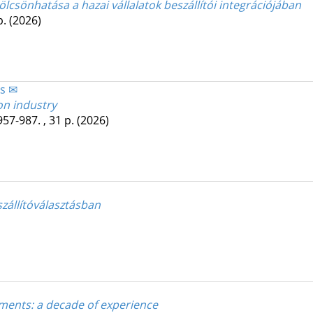
ölcsönhatása a hazai vállalatok beszállítói integrációjában
p.
(2026)
ás ✉
on industry
957-987. , 31 p.
(2026)
zállítóválasztásban
nments
: a decade of experience