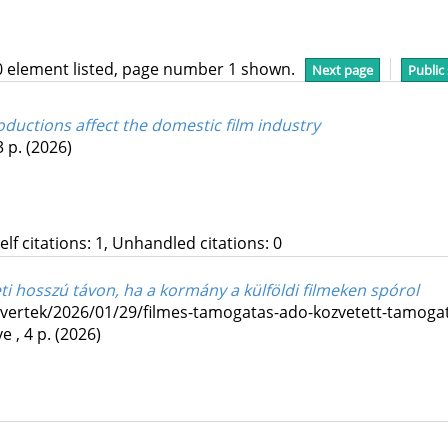
0 element listed, page number 1 shown.
Next page
Public
ductions affect the domestic film industry
3 p.
(2026)
Self citations: 1, Unhandled citations: 0
eti hosszú távon, ha a kormány a külföldi filmeken spórol
nevertek/2026/01/29/filmes-tamogatas-ado-kozvetett-tamoga
e , 4 p.
(2026)