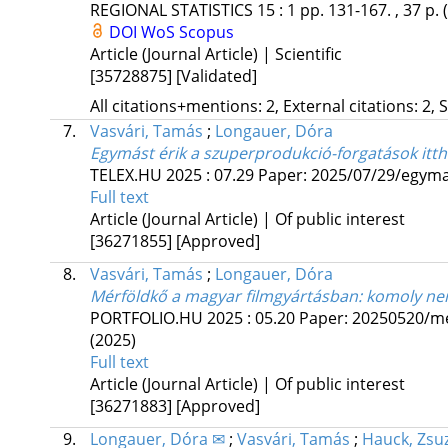
REGIONAL STATISTICS
15
:
1
pp. 131-167. , 37 p.
DOI
WoS
Scopus
Article (Journal Article) | Scientific
[35728875]
[Validated]
All citations+mentions: 2, External citations: 2, 
7.
Vasvári, Tamás
;
Longauer, Dóra
Egymást érik a szuperprodukció-forgatások itth
TELEX.HU
2025
:
07.29
Paper: 2025/07/29/egymas
Full text
Article (Journal Article) | Of public interest
[36271855]
[Approved]
8.
Vasvári, Tamás
;
Longauer, Dóra
Mérföldkő a magyar filmgyártásban: komoly nem
PORTFOLIO.HU
2025
:
05.20
Paper: 20250520/me
(2025)
Full text
Article (Journal Article) | Of public interest
[36271883]
[Approved]
9.
Longauer, Dóra ✉
;
Vasvári, Tamás
;
Hauck, Zsu