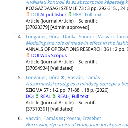
A vállalati kontroll és az abszorpciós képesség k
KÖZGAZDASÁGI SZEMLE
73
:
3
pp. 292-315. , 24 
DOI
At publisher
REAL
Full text
Article (Journal Article) | Scientific
[37020379]
[Admin approved]
4.
Longauer, Dóra
;
Danka, Sándor
;
Vasvári, Tam
Modeling the role of made-in effect in the fashi
ANNALS OF OPERATIONS RESEARCH
361
:
2
pp. 
DOI
WoS
Scopus
Article (Journal Article) | Scientific
[37094934]
[Validated]
5.
Longauer, Dóra ✉
;
Vasvári, Tamás
A származási ország és a minőség szerepe a bes
SZIGMA
57
:
1-2
pp. 71-88. , 18 p.
(2026)
DOI
REAL
REAL-J
Full text
Article (Journal Article) | Scientific
[37310361]
[Validated]
6.
Vasvári, Tamás ✉
;
Pocsai, Erzsébet
Borrowing dynamics of Hungarian local gover