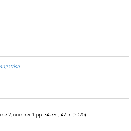
ámogatása
ume 2, number 1
pp. 34-75. , 42 p.
(2020)