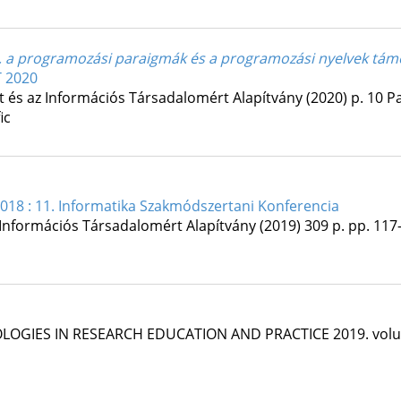
i, a programozási paraigmák és a programozási nyelvek tá
 2020
t és az Információs Társadalomért Alapítvány
(2020)
p. 10 Pa
ic
2018 : 11. Informatika Szakmódszertani Konferencia
 Információs Társadalomért Alapítvány
(2019)
309 p.
pp. 117-
LOGIES IN RESEARCH EDUCATION AND PRACTICE
2019. vol