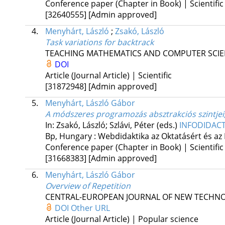
Conference paper (Chapter in Book) | Scientific
[32640555]
[Admin approved]
4.
Menyhárt, László
;
Zsakó, László
Task variations for backtrack
TEACHING MATHEMATICS AND COMPUTER SCI
DOI
Article (Journal Article) | Scientific
[31872948]
[Admin approved]
5.
Menyhárt, László Gábor
A módszeres programozás absztrakciós szintje
In: Zsakó, László; Szlávi, Péter (eds.)
INFODIDACT
Bp, Hungary :
Webdidaktika az Oktatásért és az
Conference paper (Chapter in Book) | Scientific
[31668383]
[Admin approved]
6.
Menyhárt, László Gábor
Overview of Repetition
CENTRAL-EUROPEAN JOURNAL OF NEW TECHNO
DOI
Other URL
Article (Journal Article) | Popular science