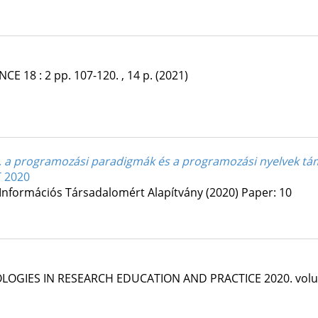
ENCE
18
:
2
pp. 107-120. , 14 p.
(2021)
i, a programozási paradigmák és a programozási nyelvek t
 2020
 Információs Társadalomért Alapítvány
(2020)
Paper: 10
LOGIES IN RESEARCH EDUCATION AND PRACTICE
2020. vol