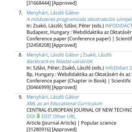
[31668444]
[Approved]
7.
Menyhárt, László Gábor
A módszeres programozás absztrakciós szintje
In: Zsakó, László; Szlávi, Péter (eds.)
INFODIDACT
Budapest, Hungary :
Webdidaktika az Oktatásér
Conference paper (Conference paper) | Scientif
[32458208]
[Approved]
8.
Menyhárt, László Gábor
;
Zsakó, László
Backtrack-es feladat-variációk
In: Szlávi, Péter; Zsakó, László (eds.)
InfoDidact 
Bp, Hungary :
Webdidaktika az Oktatásért és az
Conference paper (Chapter in Book) | Scientific
[30466999]
[Approved]
9.
Menyhárt, László Gábor
XML as an Educational Curriculum
CENTRAL-EUROPEAN JOURNAL OF NEW TECHNO
DOI
EDIT
Other URL
Article (Journal Article) | Popular science
[31280916]
[Approved]