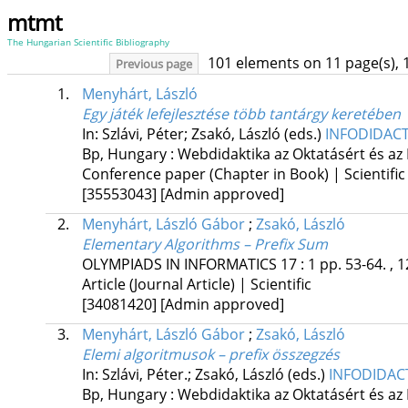
mtmt
The Hungarian Scientific Bibliography
101 elements on 11 page(s), 
Previous page
1.
Menyhárt, László
Egy játék lefejlesztése több tantárgy keretében
In: Szlávi, Péter; Zsakó, László (eds.)
INFODIDACT 
Bp, Hungary :
Webdidaktika az Oktatásért és az
Conference paper (Chapter in Book) | Scientific
[35553043]
[Admin approved]
2.
Menyhárt, László Gábor
;
Zsakó, László
Elementary Algorithms – Prefix Sum
OLYMPIADS IN INFORMATICS
17
:
1
pp. 53-64. , 
Article (Journal Article) | Scientific
[34081420]
[Admin approved]
3.
Menyhárt, László Gábor
;
Zsakó, László
Elemi algoritmusok – prefix összegzés
In: Szlávi, Péter.; Zsakó, László (eds.)
INFODIDACT
Bp, Hungary :
Webdidaktika az Oktatásért és az