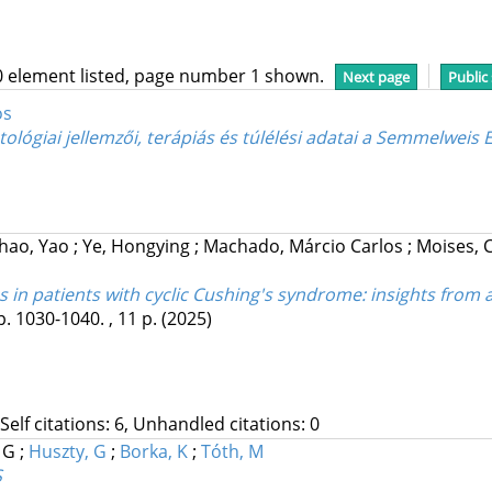
0 element listed, page number 1 shown.
Next page
Public
ós
ológiai jellemzői, terápiás és túlélési adatai a Semmelwe
hao, Yao
;
Ye, Hongying
;
Machado, Márcio Carlos
;
Moises, 
s in patients with cyclic Cushing's syndrome: insights from 
p. 1030-1040. , 11 p.
(2025)
 Self citations: 6, Unhandled citations: 0
, G
;
Huszty, G
;
Borka, K
;
Tóth, M
S