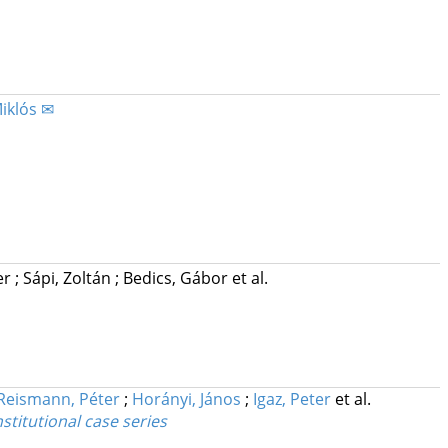
iklós ✉
er
;
Sápi, Zoltán
;
Bedics, Gábor
et al.
Reismann, Péter
;
Horányi, János
;
Igaz, Peter
et al.
titutional case series