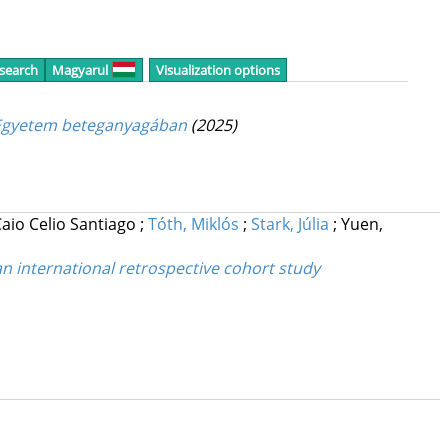
 search
Magyarul
Visualization options
is Egyetem beteganyagában
(2025)
Caio Celio Santiago
;
Tóth, Miklós
;
Stark, Júlia
;
Yuen,
an international retrospective cohort study