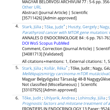
MAGYAR BELORVOSI ARCHIVUM
77
:
5-6
pp. 356-
Other URL
Abstract (Journal Article) | Scientific
[35711426]
[Admin approved]
4.
*
Stark, Júlia
;
Tőke, Judit
;
Huszty, Gergely
;
Nagy,
Parathyroid cancer with MTOR gene mutation
:
ANNALES D ENDOCRINOLOGIE
84
:
6
pp. 761-763
DOI
WoS
Scopus
PubMed
Comment, Correction (Journal Article) | Scientif
[34081713]
[Validated]
All citations+mentions: 1, External citations: 1, 
5.
*
Stark, Júlia
;
Kollár, Réka
;
Tőke, Judit
;
Nagy, Gé
Mellékpajzsmirigy carcinoma mTOR mutációval.
Magyar Belgyógyász Társaság 48-B Nagygyűlés
Not classified (Miscellaneous) | Scientific
[33107925]
[Admin approved]
6.
Tőke, Judit
;
Uhlyarik, Andrea
;
Lohinszky, Júlia
;
S
Prognostic factors and mitotane treatment of a
FRONTIERS IN ENDOCRINOLOGY
13
Paper: 95241