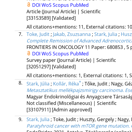
DOI
WoS
Scopus
PubMed
Article (Journal Article) | Scientific
[33153589]
[Validated]
All citations+mentions: 11, External citations: 10
7.
Toke, Judit
;
Jakab, Zsuzsanna
;
Stark, Julia
;
Husz
Complete Remission of Advanced Adrenocortical
FRONTIERS IN ONCOLOGY
11
Paper: 680853 , 5 
DOI
WoS
Scopus
PubMed
Survey paper (Journal Article) | Scientific
[32051297]
[Validated]
All citations+mentions: 1, External citations: 1, 
8.
*
Stark, Júlia
;
Kollár, Réka
;
Tőke, Judit
;
Nagy, Gé
Metasztatikus mellékpajzsmirigy carcinoma. Es
Magyar Endokrinológiai és Anyagcsere Társaság
Not classified (Miscellaneous) | Scientific
[33107911]
[Admin approved]
9.
Stark, Julia
;
Toke, Judit
;
Huszty, Gergely
;
Nagy,
Paratyhroid cancer with mTOR gene mutation. 