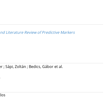
d Literature Review of Predictive Markers
er
;
Sápi, Zoltán
;
Bedics, Gábor
et al.
,
klos