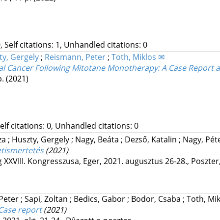
, Self citations: 1, Unhandled citations: 0
ty, Gergely
;
Reismann, Peter
;
Toth, Miklos ✉
 Cancer Following Mitotane Monotherapy: A Case Report an
p.
(2021)
Self citations: 0, Unhandled citations: 0
za
;
Huszty, Gergely
;
Nagy, Beáta
;
Dezső, Katalin
;
Nagy, Pét
etismertetés
(2021)
 XXVIII. Kongresszusa
,
Eger, 2021. augusztus 26-28.
,
Poszter
 Peter
;
Sapi, Zoltan
;
Bedics, Gabor
;
Bodor, Csaba
;
Toth, Mi
Case report
(2021)