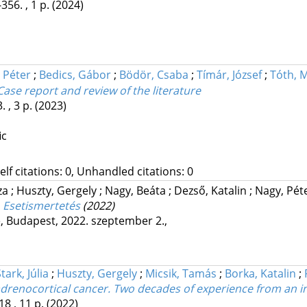
356. , 1 p.
(2024)
 Péter
;
Bedics, Gábor
;
Bödör, Csaba
;
Tímár, József
;
Tóth, M
 Case report and review of the literature
. , 3 p.
(2023)
ic
Self citations: 0, Unhandled citations: 0
za
;
Huszty, Gergely
;
Nagy, Beáta
;
Dezső, Katalin
;
Nagy, Pét
 Esetismertetés
(2022)
e
,
Budapest, 2022. szeptember 2.
,
tark, Júlia
;
Huszty, Gergely
;
Micsik, Tamás
;
Borka, Katalin
;
drenocortical cancer. Two decades of experience from an ins
8 , 11 p.
(2022)