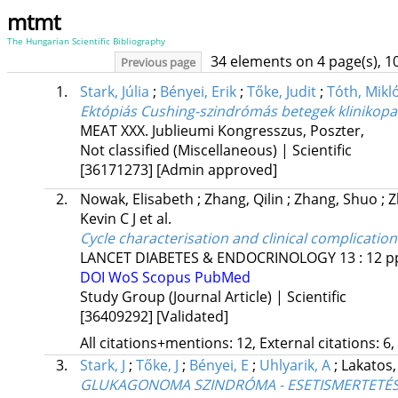
mtmt
The Hungarian Scientific Bibliography
34 elements on 4 page(s), 1
Previous page
1.
Stark, Júlia
;
Bényei, Erik
;
Tőke, Judit
;
Tóth, Mikl
Ektópiás Cushing-szindrómás betegek klinikopat
MEAT XXX. Jublieumi Kongresszus
,
Poszter
,
Not classified (Miscellaneous) | Scientific
[36171273]
[Admin approved]
2.
Nowak, Elisabeth
;
Zhang, Qilin
;
Zhang, Shuo
;
Z
Kevin C J
et al.
Cycle characterisation and clinical complication
LANCET DIABETES & ENDOCRINOLOGY
13
:
12
p
DOI
WoS
Scopus
PubMed
Study Group (Journal Article) | Scientific
[36409292]
[Validated]
All citations+mentions: 12, External citations: 6,
3.
Stark, J
;
Tőke, J
;
Bényei, E
;
Uhlyarik, A
;
Lakatos
GLUKAGONOMA SZINDRÓMA - ESETISMERTETÉ