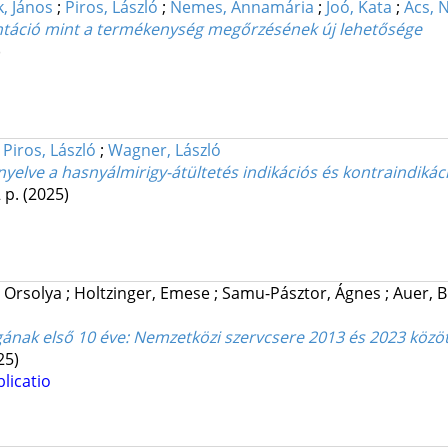
, János
;
Piros, László
;
Nemes, Annamária
;
Joó, Kata
;
Ács, 
antáció mint a termékenység megőrzésének új lehetősége
)
;
Piros, László
;
Wagner, László
yelve a hasnyálmirigy-átültetés indikációs és kontraindikác
2 p.
(2025)
 Orsolya
;
Holtzinger, Emese
;
Samu-Pásztor, Ágnes
;
Auer, B
gának első 10 éve
: Nemzetközi szervcsere 2013 és 2023 közö
25)
licatio