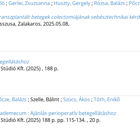
zló
;
Gerlei, Zsuzsanna
;
Huszty, Gergely
;
Rózsa, Balázs
;
Pőcz
transzplantált betegek colectomiájának sebésztechnikai kérd
esszusa
,
Zalakaros, 2025.05.08
,
tegellátáshoz
Stúdió Kft.
(2025)
,
188 p.
őcze, Balázs
;
Szelle, Bálint
;
Szücs, Ákos
;
Tóth, Enikő
vademecum : Ajánlás perioperatív betegellátáshoz
Stúdió Kft.
(2025)
188 p.
pp. 115-134. , 20 p.