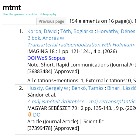
mtmt
The Hungarian Scientific Bibliography
154 elements on 16 page(s), 
Previous page
1.
Korda, Dávid
;
Tóth, Boglárka
;
Horváthy, Dénes
Bibok, András ✉
Transarterial radioembolization with Holmium-16
IMAGING
18
:
1
pp. 121-124. , 4 p.
(2026)
DOI
WoS
Scopus
Note, Short, Rapid communications (Journal Artic
[36883484]
[Approved]
All citations+mentions: 1, External citations: 0, 
2.
Huszty, Gergely ✉
;
Benkő, Tamás
;
Bihari, Lászl
Sándor
et al.
A máj ismételt átültetése – máj-retranszplant
MAGYAR SEBÉSZET
79
:
2
pp. 135-143. , 9 p.
(202
DOI
Article (Journal Article) | Scientific
[37399478]
[Approved]