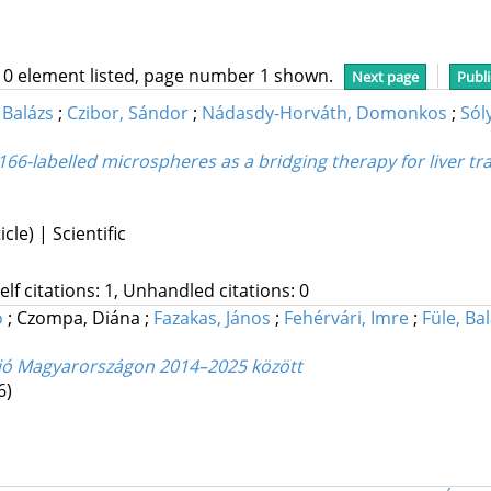
10 element listed, page number 1 shown.
Next page
Publi
 Balázs
;
Czibor, Sándor
;
Nádasdy-Horváth, Domonkos
;
Sól
6-labelled microspheres as a bridging therapy for liver tr
le) | Scientific
Self citations: 1, Unhandled citations: 0
ó
;
Czompa, Diána
;
Fazakas, János
;
Fehérvári, Imre
;
Füle, Ba
áció Magyarországon 2014–2025 között
6)