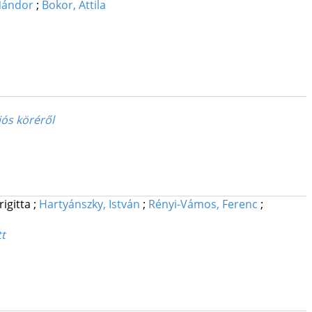
Nándor
;
Bokor, Attila
iós köréről
rigitta
;
Hartyánszky, István
;
Rényi-Vámos, Ferenc
;
tt