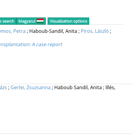
c search
Magyarul
Visualization options
ymos, Petra
;
Haboub-Sandil, Anita
;
Piros, László
;
ansplantation: A case report
lázs
;
Gerlei, Zsuzsanna
;
Haboub Sandil, Anita
;
Illés,