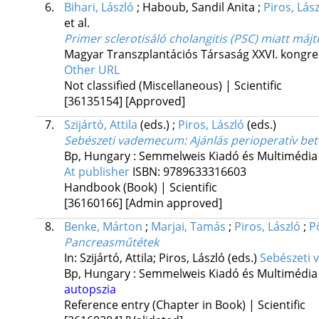
6.
Bihari, László
;
Haboub, Sandil Anita
;
Piros, Lás
et al.
Primer sclerotisáló cholangitis (PSC) miatt máj
Magyar Transzplantációs Társaság XXVI. kongr
Other URL
Not classified (Miscellaneous) | Scientific
[36135154]
[Approved]
7.
Szijártó, Attila
(eds.)
;
Piros, László
(eds.)
Sebészeti vademecum
: Ajánlás perioperatív be
Bp, Hungary :
Semmelweis Kiadó és Multimédia 
At publisher
ISBN:
9789633316603
Handbook (Book) | Scientific
[36160166]
[Admin approved]
8.
Benke, Márton
;
Marjai, Tamás
;
Piros, László
;
P
Pancreasműtétek
In: Szijártó, Attila; Piros, László (eds.)
Sebészeti 
Bp, Hungary :
Semmelweis Kiadó és Multimédia 
autopszia
Reference entry (Chapter in Book) | Scientific