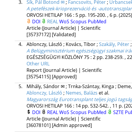
3.
Sík, Pál Botond ✉
;
Fancsovits, Péter
;
Urbancsek
A petefészek-krioprezerváció és -autotranszpl
ORVOSI HETILAP
166
:
5
pp. 195-200. , 6 p.
(2025
DOI
REAL
WoS
Scopus
PubMed
Article (Journal Article) | Scientific
[35737172]
[Validated]
4.
Ablonczy, László
;
Kovács, Tibor
;
Szakály, Péter
A Belügyminisztérium egészségügyi szakmai irán
EGÉSZSÉGÜGYI KÖZLÖNY
75
:
2
pp. 238-259. , 2
Other URL
Report (Journal Article) | Scientific
[35754115]
[Approved]
5.
Mihály, Sándor ✉
;
Trnka-Szántay, Kinga
;
Deme,
Ablonczy, László
;
Nemes, Balázs
et al.
Magyarország Eurotransplant teljes jogú tagsá
ORVOSI HETILAP
166
:
14
pp. 532-542. , 11 p.
(20
DOI
REAL
WoS
Scopus
PubMed
SZTE Pub
Article (Journal Article) | Scientific
[36078101]
[Admin approved]