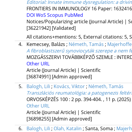
Editorial: Innate immune dysregulation: a driv
FRONTIERS IN IMMUNOLOGY
16
Paper: 1632416 
DOI
WoS
Scopus
PubMed
Notices/Popularizing article (Journal Article) | Sc
[36221942]
[Validated]
All citations+mentions: 5, External citations: 5, 
4.
Kemecsey, Balázs
;
Németh, Tamás
;
Majerhoffe
A fibroblastszerű synoviocyták szerepe a nem 
MOZGÁSSZERVI TOVÁBBKÉPZŐ SZEMLE : INTERDI
Other URL
Article (Journal Article) | Scientific
[36874991]
[Admin approved]
5.
Balogh, Lili
;
Kovács, Viktor
;
Németh, Tamás
Transzlációs reumatológia: a patogenezis feltér
ORVOSKÉPZÉS
100
:
2
pp. 394-404. , 11 p.
(2025)
Other URL
Article (Journal Article) | Scientific
[36898255]
[Admin approved]
6.
Balogh, Lili
;
Olah, Katalin
;
Santa, Soma
;
Majerh