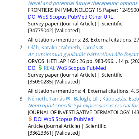
Novel and potential future therapeutic option
FRONTIERS IN IMMUNOLOGY
15
Paper: 1249500 
DOI
WoS
Scopus
PubMed
Other URL
Survey paper (Journal Article) | Scientific
[34775042]
[Validated]
All citations+mentions: 28, External citations: 27
7.
Oláh, Katalin
;
Németh, Tamás ✉
Az autoimmun gyulladás hátterében álló folya
ORVOSI HETILAP
165
:
26
pp. 983-996. , 14 p.
(20
DOI
REAL
WoS
Scopus
PubMed
Survey paper (Journal Article) | Scientific
[35090285]
[Validated]
All citations+mentions: 4, External citations: 4, 
8.
Németh, Tamás ✉
;
Balogh, Lili
;
Káposztás, Eszt
Neutrophil-specific Syk expression is crucial fo
JOURNAL OF INVESTIGATIVE DERMATOLOGY
14
DOI
WoS
Scopus
PubMed
Article (Journal Article) | Scientific
[33623361]
[Validated]