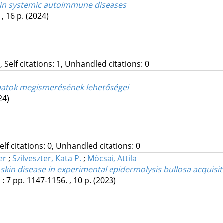
s in systemic autoimmune diseases
, 16 p.
(2024)
, Self citations: 1, Unhandled citations: 0
matok megismerésének lehetőségei
24)
Self citations: 0, Unhandled citations: 0
er
;
Szilveszter, Kata P.
;
Mócsai, Attila
r skin disease in experimental epidermolysis bullosa acquisit
3
:
7
pp. 1147-1156. , 10 p.
(2023)