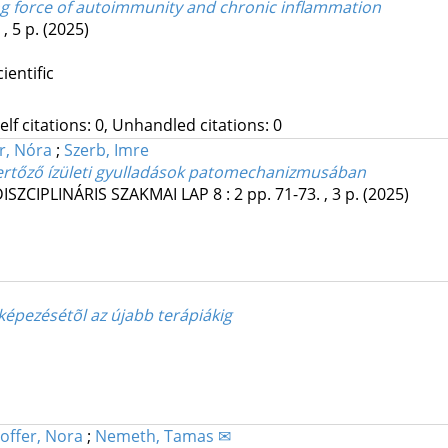
ing force of autoimmunity and chronic inflammation
, 5 p.
(2025)
ientific
Self citations: 0, Unhandled citations: 0
r, Nóra
;
Szerb, Imre
fertőző ízületi gyulladások patomechanizmusában
SZCIPLINÁRIS SZAKMAI LAP
8
:
2
pp. 71-73. , 3 p.
(2025)
képezésétõl az újabb terápiákig
offer, Nora
;
Nemeth, Tamas ✉