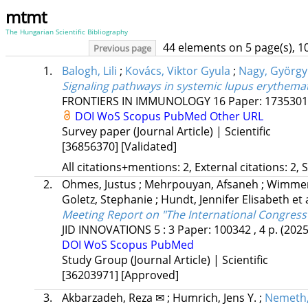
mtmt
The Hungarian Scientific Bibliography
44 elements on 5 page(s), 1
Previous page
1.
Balogh, Lili
;
Kovács, Viktor Gyula
;
Nagy, György
Signaling pathways in systemic lupus erythema
FRONTIERS IN IMMUNOLOGY
16
Paper: 1735301 
DOI
WoS
Scopus
PubMed
Other URL
Survey paper (Journal Article) | Scientific
[36856370]
[Validated]
All citations+mentions: 2, External citations: 2, 
2.
Ohmes, Justus
;
Mehrpouyan, Afsaneh
;
Wimmer-
Goletz, Stephanie
;
Hundt, Jennifer Elisabeth
et 
Meeting Report on "The International Congres
JID INNOVATIONS
5
:
3
Paper: 100342 , 4 p.
(2025
DOI
WoS
Scopus
PubMed
Study Group (Journal Article) | Scientific
[36203971]
[Approved]
3.
Akbarzadeh, Reza ✉
;
Humrich, Jens Y.
;
Nemeth