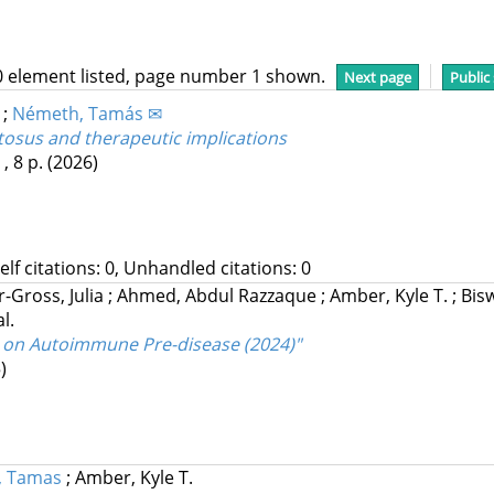
0 element listed, page number 1 shown.
Next page
Public
;
Németh, Tamás ✉
tosus and therapeutic implications
, 8 p.
(2026)
Self citations: 0, Unhandled citations: 0
Gross, Julia
;
Ahmed, Abdul Razzaque
;
Amber, Kyle T.
;
Bis
al.
s on Autoimmune Pre-disease (2024)"
)
, Tamas
;
Amber, Kyle T.