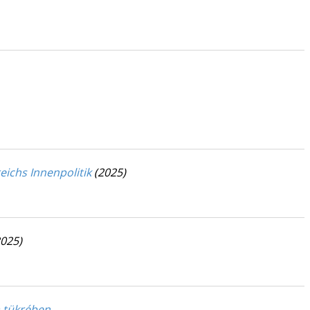
eichs Innenpolitik
(2025)
2025)
a tükrében