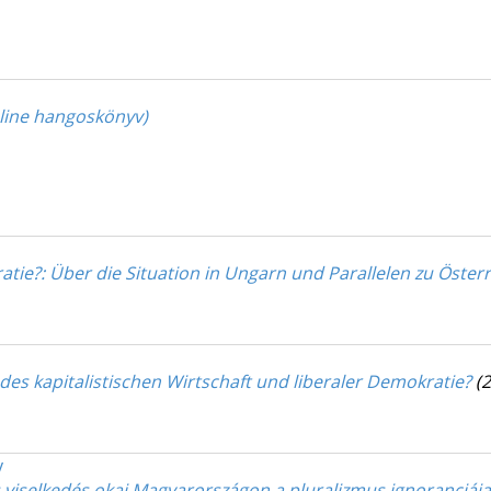
nline hangoskönyv)
atie?
: Über die Situation in Ungarn und Parallelen zu Österr
des kapitalistischen Wirtschaft und liberaler Demokratie?
(
y
is viselkedés okai Magyarországon a pluralizmus ignoranciáj