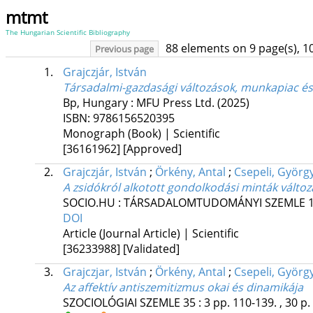
mtmt
The Hungarian Scientific Bibliography
88 elements on 9 page(s), 1
Previous page
1.
Grajczjár, István
Társadalmi-gazdasági változások, munkapiac és
Bp, Hungary :
MFU Press Ltd.
(2025)
ISBN:
9786156520395
Monograph (Book) | Scientific
[36161962]
[Approved]
2.
Grajczjár, István
;
Örkény, Antal
;
Csepeli, Györg
A zsidókról alkotott gondolkodási minták vált
SOCIO.HU : TÁRSADALOMTUDOMÁNYI SZEMLE
DOI
Article (Journal Article) | Scientific
[36233988]
[Validated]
3.
Grajczjar, István
;
Örkény, Antal
;
Csepeli, Györg
Az affektív antiszemitizmus okai és dinamikája
SZOCIOLÓGIAI SZEMLE
35
:
3
pp. 110-139. , 30 p.