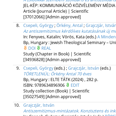
JEL-KÉP: KOMMUNIKÁCIÓ KÖZVÉLEMÉNY MÉDIA
Article (Journal Article) | Scientific
[37012066]
[Admin approved]
8.
Csepeli, György
;
Örkény, Antal
;
Grajczjár, Istvá
Az antiszemitizmus kérdőíves kutatásának új m
In: Fenyves, Katalin; Vörös, Kata (eds.)
A Minden
Bp, Hungary :
Jewish Theological Seminary – Uni
DOI
REAL
Study (Chapter in Book) | Scientific
[34936828]
[Admin approved]
9.
Csepeli, György
(eds.)
;
Grajczjár, István
(eds.)
TÖRETLENÜL
: Örkény Antal 70 éves
Bp, Hungary :
ELTE TÁTK
(2024)
,
282 p.
ISBN:
9789634896906
EDIT
Study collection (Book) | Scientific
[35027549]
[Admin approved]
10.
Grajczjár, István
Antiszemitizmus-mintázatok. Konzisztens és i