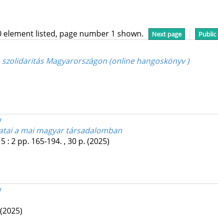
0 element listed, page number 1 shown.
Next page
Public
 szolidaritás Magyarországon (online hangoskönyv )
y
ozatai a mai magyar társadalomban
15
:
2
pp. 165-194. , 30 p.
(2025)
y
(2025)