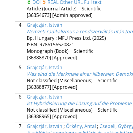
DOI
REAL
Other URL
Full text
Article (Journal Article) | Scientific
[36354673]
[Admin approved]
4.
Grajczjár, István
Nemzeti radikalizmus a rendszerváltás után (o
Bp, Hungary :
MFU Press Ltd.
(2025)
ISBN:
9786156520821
Monograph (Book) | Scientific
[36388870]
[Approved]
5.
Grajczjár, István
Was sind die Merkmale einer illiberalen Demokr
Not classified (Miscellaneous) | Scientific
[36388877]
[Approved]
6.
Grajczjár, István
Ist Hybridisierung die Lösung auf die Probleme 
Not classified (Miscellaneous) | Scientific
[36388965]
[Approved]
7.
Grajczjár, István
;
Örkény, Antal
;
Csepeli, Györg
A zsidókkal szembeni szolidáris és antiszolidár