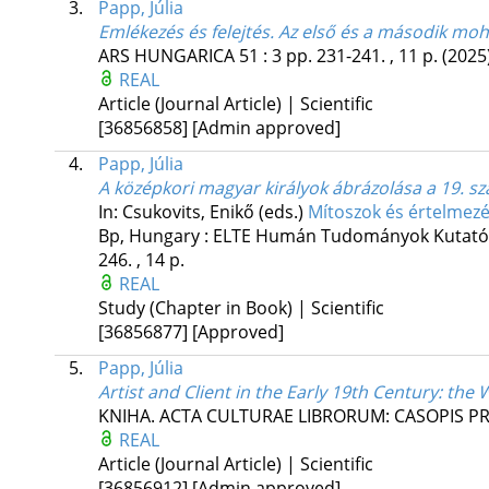
3.
Papp, Júlia
Emlékezés és felejtés. Az első és a második mo
ARS HUNGARICA
51
:
3
pp. 231-241. , 11 p.
(2025
REAL
Article (Journal Article) | Scientific
[36856858]
[Admin approved]
4.
Papp, Júlia
A középkori magyar királyok ábrázolása a 19. 
In: Csukovits, Enikő (eds.)
Mítoszok és értelmez
Bp, Hungary :
ELTE Humán Tudományok Kutatók
246. , 14 p.
REAL
Study (Chapter in Book) | Scientific
[36856877]
[Approved]
5.
Papp, Júlia
Artist and Client in the Early 19th Century: th
KNIHA. ACTA CULTURAE LIBRORUM: CASOPIS PR
REAL
Article (Journal Article) | Scientific
[36856912]
[Admin approved]