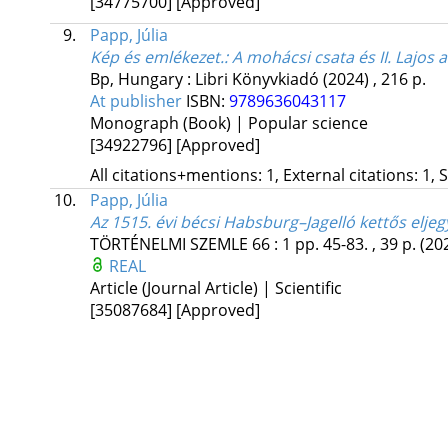
[34775700]
[Approved]
9.
Papp, Júlia
Kép és emlékezet.
: A mohácsi csata és II. Lajo
Bp, Hungary :
Libri Könyvkiadó
(2024)
,
216 p.
At publisher
ISBN:
9789636043117
Monograph (Book) | Popular science
[34922796]
[Approved]
All citations+mentions: 1, External citations: 1, 
10.
Papp, Júlia
Az 1515. évi bécsi Habsburg–Jagelló kettős elje
TÖRTÉNELMI SZEMLE
66
:
1
pp. 45-83. , 39 p.
(20
REAL
Article (Journal Article) | Scientific
[35087684]
[Approved]