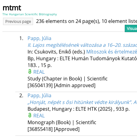
mtmt
The Hungarian Scientific Bibliography
236 elements on 24 page(s), 10 element lis
Previous page
Visua
1.
Papp, Júlia
II. Lajos megítélésének változása a 16–20. száz
In: Csukovits, Enikő (eds.)
Mítoszok és értelmez
Bp, Hungary :
ELTE Humán Tudományok Kutatók
183. , 15 p.
REAL
Study (Chapter in Book) | Scientific
[36504139]
[Admin approved]
2.
Papp, Júlia
„Honját, népét s ősi hitünket védte királyunk”. 
Budapest, Hungary :
ELTE HTK
(2025)
,
933 p.
REAL
Monograph (Book) | Scientific
[36855418]
[Approved]