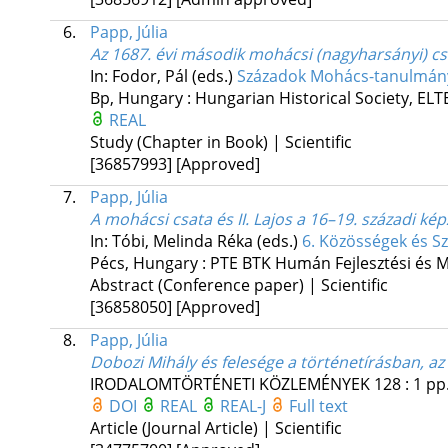
6.
Papp, Júlia
Az 1687. évi második mohácsi (nagyharsányi) c
In: Fodor, Pál (eds.)
Századok Mohács-tanulmányo
Bp, Hungary :
Hungarian Historical Society
,
ELTE
REAL
Study (Chapter in Book) | Scientific
[36857993]
[Approved]
7.
Papp, Júlia
A mohácsi csata és II. Lajos a 16–19. századi 
In: Tóbi, Melinda Réka (eds.)
6. Közösségek és S
Pécs, Hungary :
PTE BTK Humán Fejlesztési és 
Abstract (Conference paper) | Scientific
[36858050]
[Approved]
8.
Papp, Júlia
Dobozi Mihály és felesége a történetírásban, 
IRODALOMTÖRTÉNETI KÖZLEMÉNYEK
128
:
1
pp.
DOI
REAL
REAL-J
Full text
Article (Journal Article) | Scientific