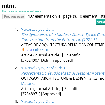
mtmt
The Hungarian Scientific Bibliography
407 elements on 41 page(s), 10 element lis
Previous page
Visua
1.
Vukoszávlyev, Zorán
The Symbolism of a Modern Church Space Comp
Construction from the Bottom Up (1971-77)
ACTAS DE ARQUITECTURA RELIGIOSA CONTEM
DOI
Other URL
Article (Journal Article) | Scientific
[37324907]
[Admin approved]
2.
Vukoszávlyev, Zorán PhD
Reprezentáció és időbeliség
: A veszprémi Szen
OCTOGON: ARCHITECTURE & DESIGN
:
3. sz. me
Matarka
Article (Journal Article) | Scientific
[37348971]
[Approved]
3.
Vukoszávlyev, Zorán