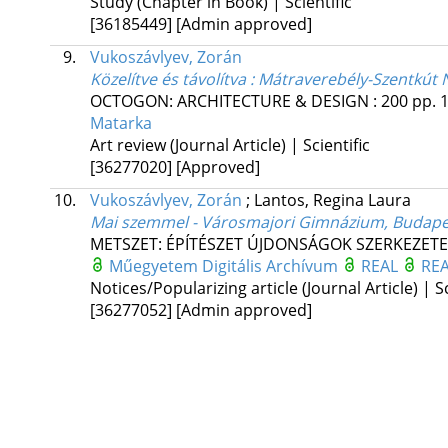
Study (Chapter in Book) | Scientific
[36185449]
[Admin approved]
9.
Vukoszávlyev, Zorán
Közelítve és távolítva : Mátraverebély-Szentkút
OCTOGON: ARCHITECTURE & DESIGN
:
200
pp. 1
Matarka
Art review (Journal Article) | Scientific
[36277020]
[Approved]
10.
Vukoszávlyev, Zorán
;
Lantos, Regina Laura
Mai szemmel - Városmajori Gimnázium, Budapest
METSZET: ÉPÍTÉSZET ÚJDONSÁGOK SZERKEZETE
Műegyetem Digitális Archívum
REAL
REA
Notices/Popularizing article (Journal Article) | Sc
[36277052]
[Admin approved]