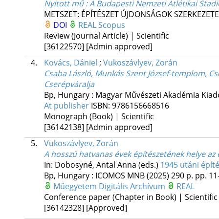
Nyitott mű : A Budapesti Nemzeti Atlétikai Stadi
METSZET: ÉPÍTÉSZET ÚJDONSÁGOK SZERKEZETE
DOI
REAL
Scopus
Review (Journal Article) | Scientific
[36122570]
[Admin approved]
4.
Kovács, Dániel
;
Vukoszávlyev, Zorán
Csaba László, Munkás Szent József-templom, Cse
Cserépváralja
Bp, Hungary :
Magyar Művészeti Akadémia Kiadó
At publisher
ISBN:
9786156668516
Monograph (Book) | Scientific
[36142138]
[Admin approved]
5.
Vukoszávlyev, Zorán
A hosszú hatvanas évek építészetének helye az
In: Dobosyné, Antal Anna (eds.)
1945 utáni épít
Bp, Hungary :
ICOMOS MNB
(2025)
290 p.
pp. 11-
Műegyetem Digitális Archívum
REAL
Conference paper (Chapter in Book) | Scientific
[36142328]
[Approved]