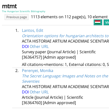
mtmt
The Hungarian Scientific Bibliography
1113 elements on 112 page(s), 10 element
Previous page
Vi
1.
Lantos, Edit
Orientation options for hungarian architects t
ACTA HISTORIAE ARTIUM ACADEMIAE SCIENTI
DOI
Other URL
Survey paper (Journal Article) | Scientific
[36364757]
[Admin approved]
All citations+mentions: 1, External citations: 0, 
2.
Perenyei, Monika
The Secret Language: Images and Notes on the P
Seventies
ACTA HISTORIAE ARTIUM ACADEMIAE SCIENTI
DOI
Other URL
Article (Journal Article) | Scientific
[36364760]
[Admin approved]