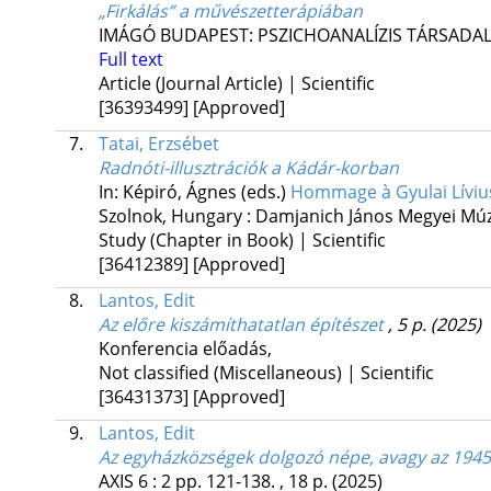
„Firkálás” a művészetterápiában
IMÁGÓ BUDAPEST: PSZICHOANALÍZIS TÁRSAD
Full text
Article (Journal Article) | Scientific
[36393499]
[Approved]
7.
Tatai, Erzsébet
Radnóti-illusztrációk a Kádár-korban
In: Képiró, Ágnes (eds.)
Hommage à Gyulai Lívius
Szolnok, Hungary :
Damjanich János Megyei M
Study (Chapter in Book) | Scientific
[36412389]
[Approved]
8.
Lantos, Edit
Az előre kiszámíthatatlan építészet
, 5 p.
(2025)
Konferencia előadás
,
Not classified (Miscellaneous) | Scientific
[36431373]
[Approved]
9.
Lantos, Edit
Az egyházközségek dolgozó népe, avagy az 1945
AXIS
6
:
2
pp. 121-138. , 18 p.
(2025)