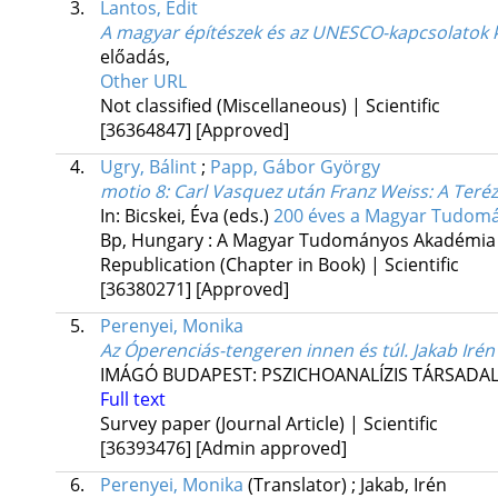
3.
Lantos, Edit
A magyar építészek és az UNESCO-kapcsolatok 
előadás
,
Other URL
Not classified (Miscellaneous) | Scientific
[36364847]
[Approved]
4.
Ugry, Bálint
;
Papp, Gábor György
motio 8: Carl Vasquez után Franz Weiss: A Teréz
In: Bicskei, Éva (eds.)
200 éves a Magyar Tudomán
Bp, Hungary :
A Magyar Tudományos Akadémia
Republication (Chapter in Book) | Scientific
[36380271]
[Approved]
5.
Perenyei, Monika
Az Óperenciás-tengeren innen és túl. Jakab Irén
IMÁGÓ BUDAPEST: PSZICHOANALÍZIS TÁRSAD
Full text
Survey paper (Journal Article) | Scientific
[36393476]
[Admin approved]
6.
Perenyei, Monika
(Translator)
;
Jakab, Irén