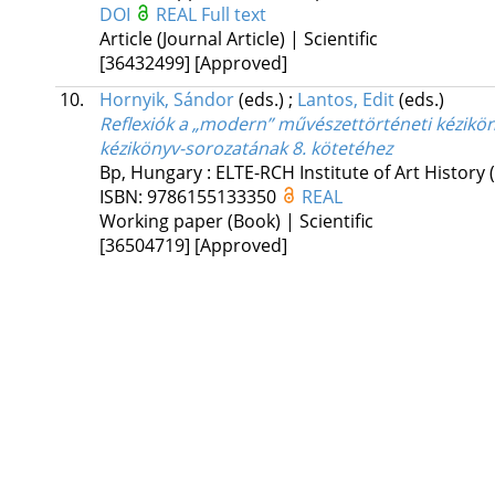
DOI
REAL
Full text
Article (Journal Article) | Scientific
[36432499]
[Approved]
10.
Hornyik, Sándor
(eds.)
;
Lantos, Edit
(eds.)
Reflexiók a „modern” művészettörténeti kézikö
kézikönyv-sorozatának 8. kötetéhez
Bp, Hungary :
ELTE-RCH Institute of Art History
ISBN:
9786155133350
REAL
Working paper (Book) | Scientific
[36504719]
[Approved]