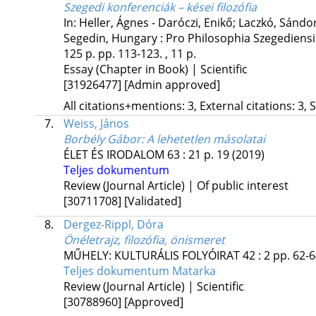
Szegedi konferenciák – kései filozófia
In: Heller, Ágnes - Daróczi, Enikő; Laczkó, Sándo
Segedin, Hungary :
Pro Philosophia Szegediens
125 p.
pp. 113-123. , 11 p.
Essay (Chapter in Book) | Scientific
[31926477]
[Admin approved]
All citations+mentions: 3, External citations: 3, 
7.
Weiss, János
Borbély Gábor: A lehetetlen másolatai
ÉLET ÉS IRODALOM
63
:
21
p. 19
(2019)
Teljes dokumentum
Review (Journal Article) | Of public interest
[30711708]
[Validated]
8.
Dergez-Rippl, Dóra
Önéletrajz, filozófia, önismeret
MŰHELY: KULTURÁLIS FOLYÓIRAT
42
:
2
pp. 62-6
Teljes dokumentum
Matarka
Review (Journal Article) | Scientific
[30788960]
[Approved]