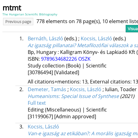
mtmt
The Hungarian Scientific Bibliography
778 elements on 78 page(s), 10 element lis
Previous page
Visua
1.
Bernáth, László
(eds.)
;
Kocsis, László
(eds.)
Az igazság pillanatai? Metafilozófiai válaszok a s
Bp, Hungary :
Kalligram Könyv- és Lapkiadó Kft
ISBN:
9789634682226
OSZK
Study collection (Book) | Scientific
[30786494]
[Validated]
All citations+mentions: 13, External citations: 13
2.
Demeter, Tamás
;
Kocsis, László
;
Iulian, Toader
Humeanisms
: Special Issue of Synthese
(2021)
Full text
Editing (Miscellaneous) | Scientific
[31199067]
[Admin approved]
3.
Kocsis, László
Van-e igazság az etikában?
: A morális igazság m