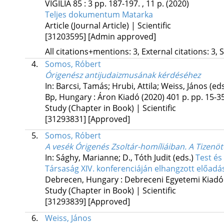
VIGILIA
85
:
3
pp. 187-197. , 11 p.
(2020)
Teljes dokumentum
Matarka
Article (Journal Article) | Scientific
[31203595]
[Admin approved]
All citations+mentions: 3, External citations: 3, 
4.
Somos, Róbert
Órigenész antijudaizmusának kérdéséhez
In: Barcsi, Tamás; Hrubi, Attila; Weiss, János (ed
Bp, Hungary :
Áron Kiadó
(2020)
401 p.
pp. 15-35
Study (Chapter in Book) | Scientific
[31293831]
[Approved]
5.
Somos, Róbert
A vesék Órigenés Zsoltár-homíliáiban. A Tizenö
In: Sághy, Marianne; D., Tóth Judit (eds.)
Test és
Társaság XIV. konferenciáján elhangzott előadás
Debrecen, Hungary :
Debreceni Egyetemi Kiadó
Study (Chapter in Book) | Scientific
[31293839]
[Approved]
6.
Weiss, János