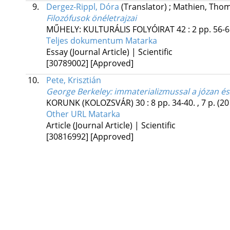
9.
Dergez-Rippl, Dóra
(Translator)
;
Mathien, Tho
Filozófusok önéletrajzai
MŰHELY: KULTURÁLIS FOLYÓIRAT
42
:
2
pp. 56-6
Teljes dokumentum
Matarka
Essay (Journal Article) | Scientific
[30789002]
[Approved]
10.
Pete, Krisztián
George Berkeley: immaterializmussal a józan és
KORUNK (KOLOZSVÁR)
30
:
8
pp. 34-40. , 7 p.
(20
Other URL
Matarka
Article (Journal Article) | Scientific
[30816992]
[Approved]