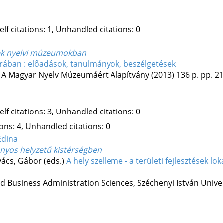
Self citations: 1, Unhandled citations: 0
gek nyelvi múzeumokban
rában : előadások, tanulmányok, beszélgetések
:
A Magyar Nyelv Múzeumáért Alapítvány
(2013)
136 p.
pp. 21
Self citations: 3, Unhandled citations: 0
tions: 4, Unhandled citations: 0
Edina
ányos helyzetű kistérségben
ovács, Gábor (eds.)
A hely szelleme - a területi fejlesztések loká
d Business Administration Sciences, Széchenyi István Unive