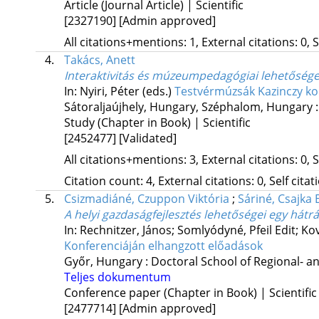
Article (Journal Article) | Scientific
[2327190]
[Admin approved]
All citations+mentions: 1, External citations: 0, 
4.
Takács, Anett
Interaktivitás és múzeumpedagógiai lehetősé
In: Nyiri, Péter (eds.)
Testvérmúzsák Kazinczy ko
Sátoraljaújhely, Hungary,
Széphalom, Hungary 
Study (Chapter in Book) | Scientific
[2452477]
[Validated]
All citations+mentions: 3, External citations: 0, 
Citation count: 4, External citations: 0, Self cita
5.
Csizmadiáné, Czuppon Viktória
;
Sáriné, Csajka 
A helyi gazdaságfejlesztés lehetőségei egy hátr
In: Rechnitzer, János; Somlyódyné, Pfeil Edit; K
Konferenciáján elhangzott előadások
Győr, Hungary :
Doctoral School of Regional- an
Teljes dokumentum
Conference paper (Chapter in Book) | Scientific
[2477714]
[Admin approved]