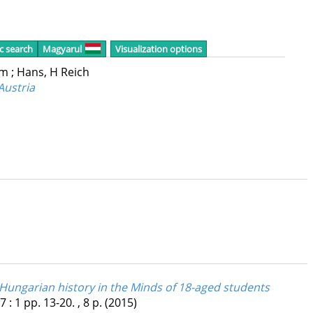
c search
Magyarul
Visualization options
mm
;
Hans, H Reich
Austria
e Hungarian history in the Minds of 18-aged students
7
:
1
pp. 13-20. , 8 p.
(2015)