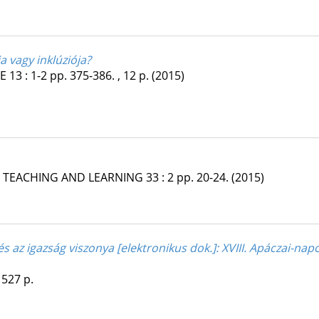
a vagy inklúziója?
CE
13
:
1-2
pp. 375-386. , 12 p.
(2015)
E TEACHING AND LEARNING
33
:
2
pp. 20-24.
(2015)
és az igazság viszonya [ elektronikus dok. ]
: XVIII. Apáczai-na
,
527 p.