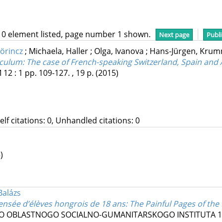
10 element listed, page number 1 shown.
Next page
Publi
Lörincz
;
Michaela, Haller
;
Olga, Ivanova
;
Hans-Jürgen, Kru
iculum
: The case of French-speaking Switzerland, Spain and 
M
12
:
1
pp. 109-127. , 19 p.
(2015)
Self citations: 0, Unhandled citations: 0
)
Balázs
ensée d’élèves hongrois de 18 ans
: The Painful Pages of th
 OBLASTNOGO SOCIALNO-GUMANITARSKOGO INSTITUTA
1