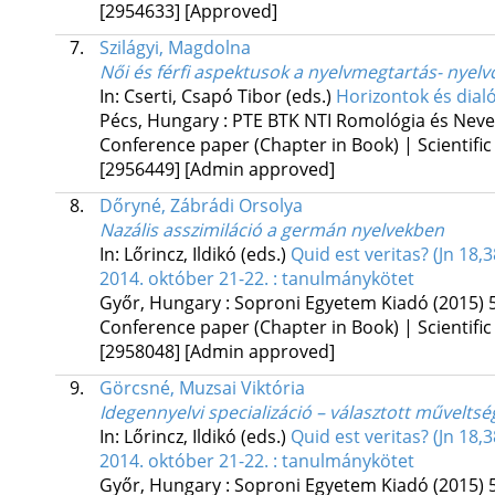
[2954633]
[Approved]
7.
Szilágyi, Magdolna
Női és férfi aspektusok a nyelvmegtartás- nyel
In: Cserti, Csapó Tibor (eds.)
Horizontok és dial
Pécs, Hungary :
PTE BTK NTI Romológia és Neve
Conference paper (Chapter in Book) | Scientific
[2956449]
[Admin approved]
8.
Dőryné, Zábrádi Orsolya
Nazális asszimiláció a germán nyelvekben
In: Lőrincz, Ildikó (eds.)
Quid est veritas? (Jn 18,
2014. október 21-22. : tanulmánykötet
Győr, Hungary :
Soproni Egyetem Kiadó
(2015)
Conference paper (Chapter in Book) | Scientific
[2958048]
[Admin approved]
9.
Görcsné, Muzsai Viktória
Idegennyelvi specializáció – választott műveltsé
In: Lőrincz, Ildikó (eds.)
Quid est veritas? (Jn 18,
2014. október 21-22. : tanulmánykötet
Győr, Hungary :
Soproni Egyetem Kiadó
(2015)