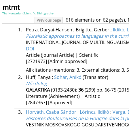
mtmt
The Hungarian Scientific Bibliography
616 elements on 62 page(s), 
Previous page
1.
Petra, Daryai-Hansen
;
Brigitte, Gerber
;
Ildikó, 
Pluralistic approaches to languages in the curr
INTERNATIONAL JOURNAL OF MULTILINGUALIS
DOI
Article (Journal Article) | Scientific
[2721973]
[Admin approved]
All citations+mentions: 3, External citations: 3, 
2.
Huff, Tanya
;
Sohár, Anikó
(Translator)
Női dolog
GALAKTIKA
(0133-2430):
36
(299) pp. 66-75 (2015
Literature (Achievement) | Artistic
[2847367]
[Approved]
3.
Horváth, Csaba Sándor
;
Lőrincz, Ildikó
;
Varga, 
Histoires douloureuses de la Hongrie dans la p
VESTNIK MOSKOVSKOGO GOSUDARSTVENNOGO