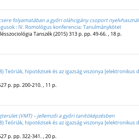
vcsere folyamatában a győri oláhcigány csoport nyelvhaszná
ógusok : IV. Romológus konferencia: Tanulmánykötet
lésszociológia Tanszék
(2015)
313 p.
pp. 49-66. , 18 p.
38) Teóriák, hipotézisek és az igazság viszonya [ elektronikus
527 p.
pp. 200-210. , 11 p.
gterület (VMT) – jellemzői a győri tanítóképzésben
38) Teóriák, hipotézisek és az igazság viszonya [ elektronikus
527 p.
pp. 322-341. , 20 p.