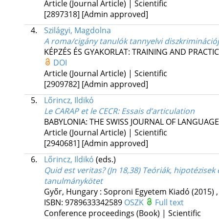
Article (Journal Article) | Scientific
[2897318]
[Admin approved]
4.
Szilágyi, Magdolna
A roma/cigány tanulók tannyelvi diszkriminációj
KÉPZÉS ÉS GYAKORLAT: TRAINING AND PRACTI
DOI
Article (Journal Article) | Scientific
[2909782]
[Admin approved]
5.
Lőrincz, Ildikó
Le CARAP et le CECR
: Essais d’articulation
BABYLONIA: THE SWISS JOURNAL OF LANGUAG
Article (Journal Article) | Scientific
[2940681]
[Admin approved]
6.
Lőrincz, Ildikó
(eds.)
Quid est veritas? (Jn 18,38) Teóriák, hipotézisek 
tanulmánykötet
Győr, Hungary :
Soproni Egyetem Kiadó
(2015)
ISBN:
9789633342589
OSZK
Full text
Conference proceedings (Book) | Scientific