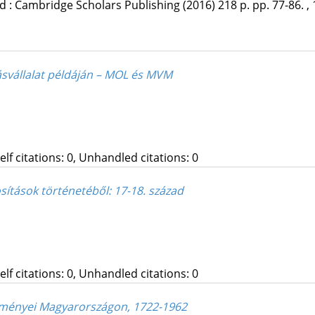
d :
Cambridge Scholars Publishing
(2016)
218 p.
pp. 77-86. , 
ásvállalat példáján – MOL és MVM
Self citations: 0, Unhandled citations: 0
osítások történetéből
: 17-18. század
Self citations: 0, Unhandled citations: 0
őzményei Magyarországon, 1722-1962