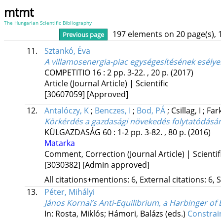
mtmt
The Hungarian Scientific Bibliography
197 elements on 20 page(s), 
Previous page
11.
Sztankó, Éva
A villamosenergia-piac egységesítésének esélye
COMPETITIO
16
:
2
pp. 3-22. , 20 p.
(2017)
Article (Journal Article) | Scientific
[30607059]
[Approved]
12.
Antalóczy, K
;
Benczes, I
;
Bod, PÁ
;
Csillag, I
;
Far
Körkérdés a gazdasági növekedés folytatódásának
KÜLGAZDASÁG
60
:
1-2
pp. 3-82. , 80 p.
(2016)
Matarka
Comment, Correction (Journal Article) | Scientif
[3030382]
[Admin approved]
All citations+mentions: 6, External citations: 6, 
13.
Péter, Mihályi
János Kornai’s Anti-Equilibrium, a Harbinger o
In: Rosta, Miklós; Hámori, Balázs (eds.)
Constrai