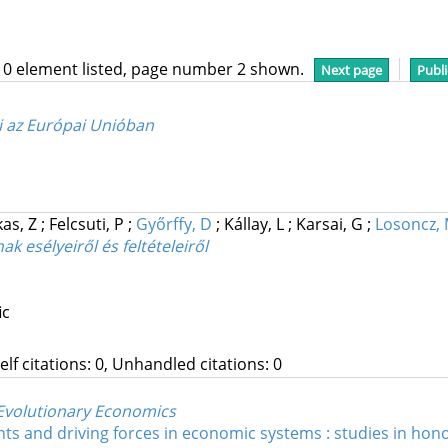
10 element listed, page number 2 shown.
Next page
Publi
i az Európai Unióban
kas, Z
;
Felcsuti, P
;
Győrffy, D
;
Kállay, L
;
Karsai, G
;
Losoncz,
 esélyeiről és feltételeiről
ic
Self citations: 0, Unhandled citations: 0
f Evolutionary Economics
nts and driving forces in economic systems : studies in hon