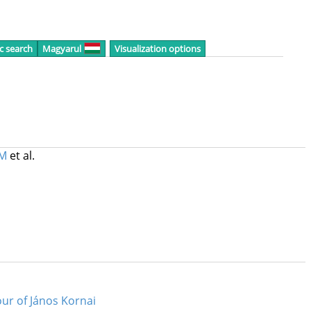
c search
Magyarul
Visualization options
 M
et al.
our of János Kornai