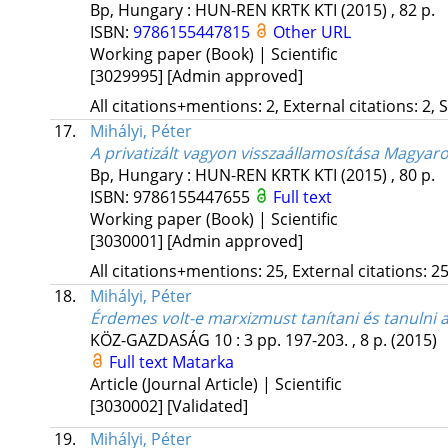
Bp, Hungary :
HUN-REN KRTK KTI
(2015)
,
82 p.
ISBN:
9786155447815
Other URL
Working paper (Book) | Scientific
[3029995]
[Admin approved]
All citations+mentions: 2, External citations: 2, 
17.
Mihályi, Péter
A privatizált vagyon visszaállamosítása Magya
Bp, Hungary :
HUN-REN KRTK KTI
(2015)
,
80 p.
ISBN:
9786155447655
Full text
Working paper (Book) | Scientific
[3030001]
[Admin approved]
All citations+mentions: 25, External citations: 25
18.
Mihályi, Péter
Érdemes volt-e marxizmust tanítani és tanuln
KÖZ-GAZDASÁG
10
:
3
pp. 197-203. , 8 p.
(2015)
Full text
Matarka
Article (Journal Article) | Scientific
[3030002]
[Validated]
19.
Mihályi, Péter