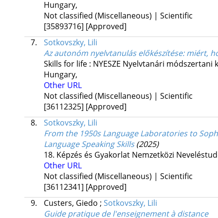
Hungary,
Not classified (Miscellaneous) | Scientific
[35893716]
[Approved]
7.
Sotkovszky, Lili
Az autonóm nyelvtanulás előkészítése: miért, h
Skills for life : NYESZE Nyelvtanári módszertan
Hungary,
Other URL
Not classified (Miscellaneous) | Scientific
[36112325]
[Approved]
8.
Sotkovszky, Lili
From the 1950s Language Laboratories to Sophis
Language Speaking Skills
(2025)
18. Képzés és Gyakorlat Nemzetközi Neveléstu
Other URL
Not classified (Miscellaneous) | Scientific
[36112341]
[Approved]
9.
Custers, Giedo
;
Sotkovszky, Lili
Guide pratique de l'enseignement à distance