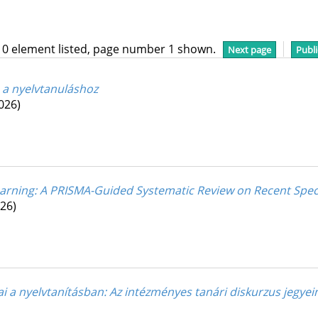
10 element listed, page number 1 shown.
Next page
Publi
 a nyelvtanuláshoz
026)
arning: A PRISMA-Guided Systematic Review on Recent Speci
26)
ai a nyelvtanításban
: Az intézményes tanári diskurzus jegyei