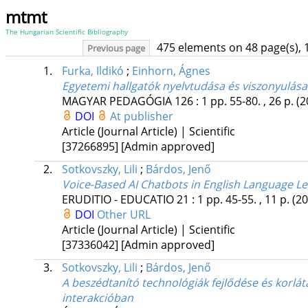
mtmt
The Hungarian Scientific Bibliography
475 elements on 48 page(s), 
Previous page
1.
Furka, Ildikó
;
Einhorn, Ágnes
Egyetemi hallgatók nyelvtudása és viszonyulása
MAGYAR PEDAGÓGIA
126
:
1
pp. 55-80. , 26 p.
(2
DOI
At publisher
Article (Journal Article) | Scientific
[37266895]
[Admin approved]
2.
Sotkovszky, Lili
;
Bárdos, Jenő
Voice-Based AI Chatbots in English Language Le
ERUDITIO - EDUCATIO
21
:
1
pp. 45-55. , 11 p.
(20
DOI
Other URL
Article (Journal Article) | Scientific
[37336042]
[Admin approved]
3.
Sotkovszky, Lili
;
Bárdos, Jenő
A beszédtanító technológiák fejlődése és korlát
interakcióban