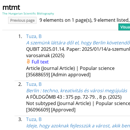
mtmt
The Hungarian Scientific Bibliography
9 elements on 1 page(s), 9 element liste
Previous page
Visua
1.
Tuza, B
A szemünk láttára dől el, hogy Berlin követendő
QUBIT
2025.01.14.
Paper: 2025/01/14/a-szemunk-
varosainak
(2025)
Full text
Article (Journal Article) | Popular science
[35688659]
[Admin approved]
2.
Tuza, B
Berlin : techno, kreativitás és városi megújulás
A FÖLDGÖMB
43
:
375
pp. 72-79. , 8 p.
(2025)
Not subtyped (Journal Article) | Popular scienc
[36096609]
[Approved]
3.
Tuza, B
Ideje, hogy azoknak fejlesszük a várost, akik b