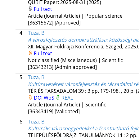
QUBIT
Paper: 2025-08-31
(2025)
Full text
Article (Journal Article) | Popular science
[36315672]
[Approved]
4.
Tuza, B
A városfejlesztés demokratizálása: közösségi a
XII. Magyar Földrajzi Konferencia, Szeged, 2025.
Full text
Not classified (Miscellaneous) | Scientific
[36343213]
[Admin approved]
5.
Tuza, B
Kultúravezérelt városfejlesztés és társadalmi ré
TÉR ÉS TÁRSADALOM
39
:
3
pp. 179-198. , 20 p.
(
DOI
WoS
REAL
Article (Journal Article) | Scientific
[36343419]
[Validated]
6.
Tuza, B
Kulturális városnegyedekkel a fenntartható fej
TELEPÜLÉSFÖLDRAJZI TANULMÁNYOK
14
:
2
pp. 