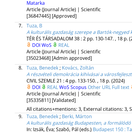
Matarka
Article (Journal Article) | Scientific
[36847445]
[Approved]
7.
Tuza, B
A kulturális gazdaság szerepe a Bartók-negyed 
TÉR ÉS TÁRSADALOM
38
:
2
pp. 130-147. , 18 p.
(
DOI
WoS
REAL
Article (Journal Article) | Scientific
[35023468]
[Admin approved]
8.
Tuza, Benedek
;
Kovács, Zoltán
A részvételi demokrácia kihívásai a városfejles
CIVIL SZEMLE
21
:
4
pp. 133-150. , 18 p.
(2024)
DOI
REAL
WoS
Scopus
Other URL
Full text
Article (Journal Article) | Scientific
[35335811]
[Validated]
All citations+mentions: 3, External citations: 3, 
9.
Tuza, Benedek
;
Berki, Márton
A kulturális gazdaság Budapesten, a formálódó
In: Izsák, Éva; Szabó, Pál (eds.)
Budapest 150 : T