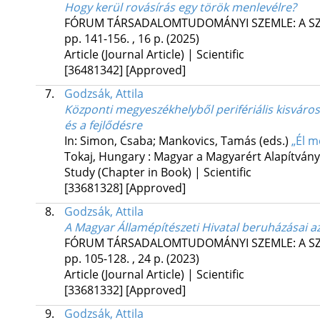
Hogy kerül rovásírás egy török menlevélre?
FÓRUM TÁRSADALOMTUDOMÁNYI SZEMLE: A S
pp. 141-156. , 16 p.
(2025)
Article (Journal Article) | Scientific
[36481342]
[Approved]
7.
Godzsák, Attila
Központi megyeszékhelyből perifériális kisváro
és a fejlődésre
In: Simon, Csaba; Mankovics, Tamás (eds.)
„Él m
Tokaj, Hungary :
Magyar a Magyarért Alapítvány
Study (Chapter in Book) | Scientific
[33681328]
[Approved]
8.
Godzsák, Attila
A Magyar Államépítészeti Hivatal beruházásai a
FÓRUM TÁRSADALOMTUDOMÁNYI SZEMLE: A S
pp. 105-128. , 24 p.
(2023)
Article (Journal Article) | Scientific
[33681332]
[Approved]
9.
Godzsák, Attila