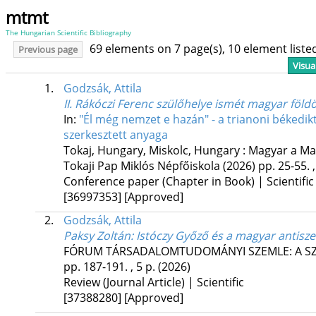
mtmt
The Hungarian Scientific Bibliography
69 elements on 7 page(s), 10 element list
Previous page
Visua
1.
Godzsák, Attila
II. Rákóczi Ferenc szülőhelye ismét magyar földö
In:
"Él még nemzet e hazán" - a trianoni békedi
szerkesztett anyaga
Tokaj, Hungary,
Miskolc, Hungary :
Magyar a Mag
Tokaji Pap Miklós Népfőiskola
(2026)
pp. 25-55. ,
Conference paper (Chapter in Book) | Scientific
[36997353]
[Approved]
2.
Godzsák, Attila
Paksy Zoltán: Istóczy Győző és a magyar antisz
FÓRUM TÁRSADALOMTUDOMÁNYI SZEMLE: A S
pp. 187-191. , 5 p.
(2026)
Review (Journal Article) | Scientific
[37388280]
[Approved]