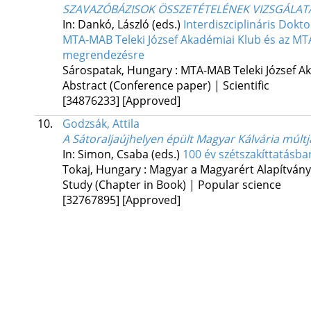
SZAVAZÓBÁZISOK ÖSSZETÉTELÉNEK VIZSGÁLATA 
In: Dankó, László (eds.)
Interdiszciplináris Dok
MTA-MAB Teleki József Akadémiai Klub és az M
megrendezésre
Sárospatak, Hungary :
MTA-MAB Teleki József A
Abstract (Conference paper) | Scientific
[34876233]
[Approved]
10.
Godzsák, Attila
A Sátoraljaújhelyen épült Magyar Kálvária múltj
In: Simon, Csaba (eds.)
100 év szétszakíttatásba
Tokaj, Hungary :
Magyar a Magyarért Alapítvány
Study (Chapter in Book) | Popular science
[32767895]
[Approved]