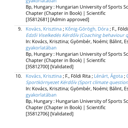
gyakorlatában
Bp, Hungary :
Hungarian University of Sports S
Chapter (Chapter in Book) | Scientific
[35812681]
[Admin approved]
9.
Kovács, Krisztina
;
Kőnig-Görögh, Dóra
;
F., Föld
Edzői Viselkedés Kérdőív (Coaching behaviour 
In: Kovács, Krisztina; Gyömbér, Noémi; Bálint, E
gyakorlatában
Bp, Hungary :
Hungarian University of Sports S
Chapter (Chapter in Book) | Scientific
[35812700]
[Validated]
10.
Kovács, Krisztina
;
F., Földi Rita
;
Lénárt, Ágota
;
Sportkörnyezet Kérdőív (Sport climate question
In: Kovács, Krisztina; Gyömbér, Noémi; Bálint, E
gyakorlatában
Bp, Hungary :
Hungarian University of Sports S
Chapter (Chapter in Book) | Scientific
[35812706]
[Validated]