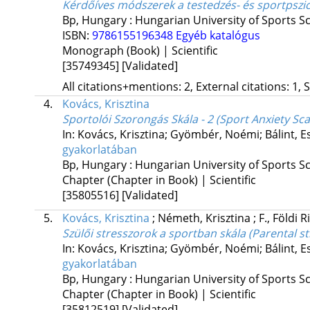
Kérdőíves módszerek a testedzés- és sportpszi
Bp, Hungary :
Hungarian University of Sports S
ISBN:
9786155196348
Egyéb katalógus
Monograph (Book) | Scientific
[35749345]
[Validated]
All citations+mentions: 2, External citations: 1, 
4.
Kovács, Krisztina
Sportolói Szorongás Skála - 2 (Sport Anxiety Sca
In: Kovács, Krisztina; Gyömbér, Noémi; Bálint, E
gyakorlatában
Bp, Hungary :
Hungarian University of Sports S
Chapter (Chapter in Book) | Scientific
[35805516]
[Validated]
5.
Kovács, Krisztina
;
Németh, Krisztina
;
F., Földi R
Szülői stresszorok a sportban skála (Parental st
In: Kovács, Krisztina; Gyömbér, Noémi; Bálint, E
gyakorlatában
Bp, Hungary :
Hungarian University of Sports S
Chapter (Chapter in Book) | Scientific
[35812519]
[Validated]