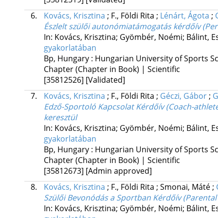
6.
Kovács, Krisztina
;
F., Földi Rita
;
Lénárt, Ágota
;
Észlelt szülői autonómiatámogatás kérdőív (Per
In: Kovács, Krisztina; Gyömbér, Noémi; Bálint, E
gyakorlatában
Bp, Hungary :
Hungarian University of Sports S
Chapter (Chapter in Book) | Scientific
[35812526]
[Validated]
7.
Kovács, Krisztina
;
F., Földi Rita
;
Géczi, Gábor
;
G
Edző-Sportoló Kapcsolat Kérdőív (Coach-athlet
keresztül
In: Kovács, Krisztina; Gyömbér, Noémi; Bálint, E
gyakorlatában
Bp, Hungary :
Hungarian University of Sports S
Chapter (Chapter in Book) | Scientific
[35812673]
[Admin approved]
8.
Kovács, Krisztina
;
F., Földi Rita
;
Smonai, Máté
;
Szülői Bevonódás a Sportban Kérdőív (Parental 
In: Kovács, Krisztina; Gyömbér, Noémi; Bálint, E