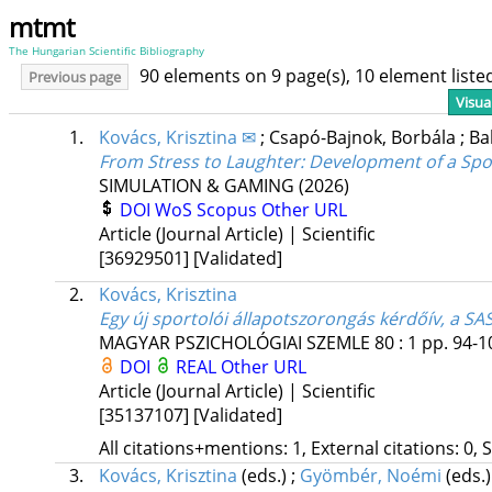
mtmt
The Hungarian Scientific Bibliography
90 elements on 9 page(s), 10 element list
Previous page
Visua
1.
Kovács, Krisztina ✉
;
Csapó-Bajnok, Borbála
;
Ba
From Stress to Laughter: Development of a Spo
SIMULATION & GAMING
(2026)
DOI
WoS
Scopus
Other URL
Article (Journal Article) | Scientific
[36929501]
[Validated]
2.
Kovács, Krisztina
Egy új sportolói állapotszorongás kérdőív, a SA
MAGYAR PSZICHOLÓGIAI SZEMLE
80
:
1
pp. 94-10
DOI
REAL
Other URL
Article (Journal Article) | Scientific
[35137107]
[Validated]
All citations+mentions: 1, External citations: 0, 
3.
Kovács, Krisztina
(eds.)
;
Gyömbér, Noémi
(eds.