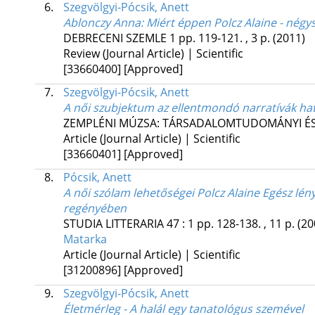
6.
Szegvölgyi-Pócsik, Anett
Ablonczy Anna: Miért éppen Polcz Alaine - négys
DEBRECENI SZEMLE
1
pp. 119-121. , 3 p.
(2011)
Review (Journal Article) | Scientific
[33660400]
[Approved]
7.
Szegvölgyi-Pócsik, Anett
A női szubjektum az ellentmondó narratívák ha
ZEMPLÉNI MÚZSA: TÁRSADALOMTUDOMÁNYI ÉS
Article (Journal Article) | Scientific
[33660401]
[Approved]
8.
Pócsik, Anett
A női szólam lehetőségei Polcz Alaine Egész lén
regényében
STUDIA LITTERARIA
47
:
1
pp. 128-138. , 11 p.
(20
Matarka
Article (Journal Article) | Scientific
[31200896]
[Approved]
9.
Szegvölgyi-Pócsik, Anett
Életmérleg - A halál egy tanatológus szemével