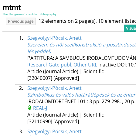
mtmt
The Hungarian Scientific Bibliography
12 elements on 2 page(s), 10 element list
Previous page
Visua
1.
Szegvölgyi-Pócsik, Anett
Szerelem és női szelfkonstrukció a posztindusztr
lényeddel)
PARTITÚRA: A SAMBUCUS IRODALOMTUDOMÁNY
ResearchGate publ.
Other URL
Inactive DOI: 10
Article (Journal Article) | Scientific
[32040007]
[Approved]
2.
Szegvölgyi-Pócsik, Anett
Szimbolikus és valós határátlépések és az énte
IRODALOMTÖRTÉNET
101
:
3
pp. 279-298. , 20 p
REAL-J
Article (Journal Article) | Scientific
[32110990]
[Approved]
3.
Szegvölgyi-Pócsik, Anett