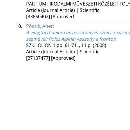
PARTIUM : IRODALMI MŰVÉSZETI KÖZÉLETI FOL
Article (Journal Article) | Scientific
[33660402]
[Approved]
10.
Pócsik, Anett
A világtörténelem és a személyes szféra összefo
szemével
: Polcz Alaine: Asszony a fronton
SZKHOLION
1
pp. 61-71. , 11 p.
(2008)
Article (Journal Article) | Scientific
[27137477]
[Approved]