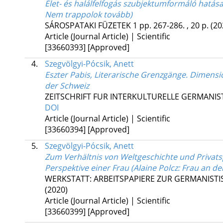
Élet- és halálfelfogás szubjektumformáló hatása
Nem trappolok tovább)
SÁROSPATAKI FÜZETEK
1
pp. 267-286. , 20 p.
(20
Article (Journal Article) | Scientific
[33660393]
[Approved]
4.
Szegvölgyi-Pócsik, Anett
Eszter Pabis, Literarische Grenzgänge. Dimens
der Schweiz
ZEITSCHRIFT FUR INTERKULTURELLE GERMANIS
DOI
Article (Journal Article) | Scientific
[33660394]
[Approved]
5.
Szegvölgyi-Pócsik, Anett
Zum Verhältnis von Weltgeschichte und Privats
Perspektive einer Frau (Alaine Polcz: Frau an de
WERKSTATT: ARBEITSPAPIERE ZUR GERMANIST
(2020)
Article (Journal Article) | Scientific
[33660399]
[Approved]