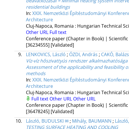
beavatkozásai = Minimal heating system interve
residential buildings
In:
XXIX. Nemzetközi Építéstudományi Konferenci
Architecture
Cluj-Napoca, Romania :
Hungarian Technical Scie
Other URL
Full text
Conference paper (Chapter in Book) | Scientific
[36234555]
[Validated]
9.
LENKOVICS, László
;
ÓZDI, András
;
CAKÓ, Balázs
Víz-víz hőszivattyús rendszer alkalmazhatósága
Assessment of the applicability and feasibility
methods
In:
XXIX. Nemzetközi Építéstudományi Konferenci
Architecture
Cluj-Napoca, Romania :
Hungarian Technical Scie
Full text
Other URL
Other URL
Conference paper (Chapter in Book) | Scientific
[36478245]
[Validated]
10.
László, BUDULSKI ✉
;
Mihály, BAUMANN
;
László
TESTING SURFACE HEATING AND COOLING