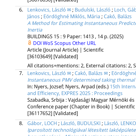
6.
Lenkovics, László ✉
;
Budulski, László
;
Loch, Gá
János
;
Eördöghné Miklós, Mária
;
Cakó, Balázs
A Method for Estimating Instantaneous Predic
Inertia
BUILDINGS
15
:
9
Paper: 1413 , 14 p.
(2025)
DOI
WoS
Scopus
Other URL
Article (Journal Article) | Scientific
[36103649]
[Validated]
All citations+mentions: 2, External citations: 2, 
7.
Lenkovics, László ✉
;
Cakó, Balázs ✉
;
Eördöghné
Instantaneous PMV determined taking thermal i
In: Nyers, Jozsef; Nyers, Arpad (eds.)
15th Inter
and Efficiency, EXPRES 2025 : Proceedings
Szabadka, Srbija :
Vajdasági Magyar Mérnöki és 
Conference paper (Chapter in Book) | Scientific
[36117652]
[Validated]
8.
Gábor, LOCH
;
László, BUDULSKI
;
László, LENK
Iparosított technológiával létesített lakóépület