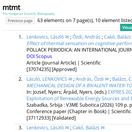
mtmt
The Hungarian Scientific Bibliography
63 elements on 7 page(s), 10 element list
Previous page
Visua
1.
Lenkovics, László ✉
;
Ózdi, András
;
Cakó, Balázs
Effect of thermal sensation on cognitive perfo
POLLACK PERIODICA: AN INTERNATIONAL JOUR
DOI
Scopus
Article (Journal Article) | Scientific
[37074235]
[Approved]
2.
László, LENKOVICS ✉
;
András, Ózdi ✉
;
Balázs, 
MECHANICAL DESIGN OF A BIVALENT WATER-TO
In: Jozsef, Nyers; Árpád, Nyers. (eds.)
EXPRES 202
Exploitation of Renewable Energy Sources and E
Szabadka, Srbija :
V3ME Subotica
(2026)
109 p.
p
Conference paper (Chapter in Book) | Scientific
[37112933]
[Validated]
3.
Lenkovics, László ✉
;
Cakó, Balázs ✉