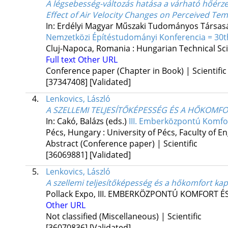
A légsebesség-változás hatása a várható hőérze
Effect of Air Velocity Changes on Perceived T
In: Erdélyi Magyar Műszaki Tudományos Társas
Nemzetközi Építéstudományi Konferencia = 30th
Cluj-Napoca, Romania :
Hungarian Technical Scie
Full text
Other URL
Conference paper (Chapter in Book) | Scientific
[37347408]
[Validated]
4.
Lenkovics, László
A SZELLEMI TELJESÍTŐKÉPESSÉG ÉS A HŐKOMF
In: Cakó, Balázs (eds.)
III. Emberközpontú Komfor
Pécs, Hungary :
University of Pécs, Faculty of 
Abstract (Conference paper) | Scientific
[36069881]
[Validated]
5.
Lenkovics, László
A szellemi teljesítőképesség és a hőkomfort kap
Pollack Expo
,
III. EMBERKÖZPONTÚ KOMFORT É
Other URL
Not classified (Miscellaneous) | Scientific
[36070836]
[Validated]