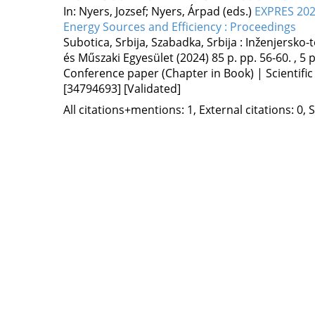
In: Nyers, Jozsef; Nyers, Árpad (eds.)
EXPRES 202
Energy Sources and Efficiency : Proceedings
Subotica, Srbija,
Szabadka, Srbija :
Inženjersko-
és Műszaki Egyesület
(2024)
85 p.
pp. 56-60. , 5 p
Conference paper (Chapter in Book) | Scientific
[34794693]
[Validated]
All citations+mentions: 1, External citations: 0, 