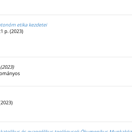
 autonóm etika kezdetei
21 p.
(2023)
(2023)
udományos
(2023)
a katolikus és evangélikus teológusok Ökumenikus Munkaközös