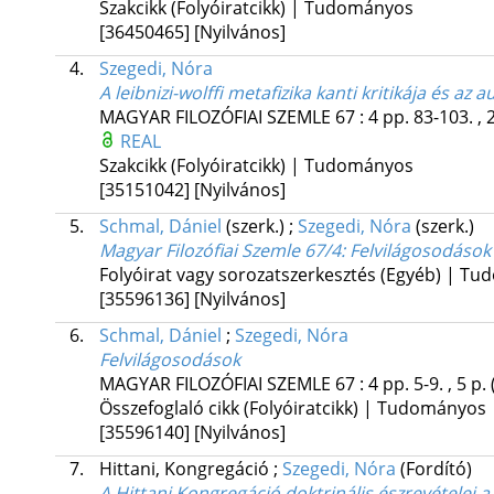
Szakcikk (Folyóiratcikk) | Tudományos
[36450465]
[Nyilvános]
4.
Szegedi, Nóra
A leibnizi-wolffi metafizika kanti kritikája és az
MAGYAR FILOZÓFIAI SZEMLE
67
:
4
pp. 83-103. , 
REAL
Szakcikk (Folyóiratcikk) | Tudományos
[35151042]
[Nyilvános]
5.
Schmal, Dániel
(szerk.)
;
Szegedi, Nóra
(szerk.)
Magyar Filozófiai Szemle 67/4: Felvilágosodások
Folyóirat vagy sorozatszerkesztés (Egyéb) | T
[35596136]
[Nyilvános]
6.
Schmal, Dániel
;
Szegedi, Nóra
Felvilágosodások
MAGYAR FILOZÓFIAI SZEMLE
67
:
4
pp. 5-9. , 5 p.
Összefoglaló cikk (Folyóiratcikk) | Tudományos
[35596140]
[Nyilvános]
7.
Hittani, Kongregáció
;
Szegedi, Nóra
(Fordító)
A Hittani Kongregáció doktrinális észrevételei 