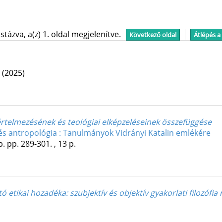
tázva, a(z) 1. oldal megjelenítve.
Következő oldal
Átlépés a
.
(2025)
-értelmezésének és teológiai elképzeléseinek összefüggése
és antropológia : Tanulmányok Vidrányi Katalin emlékére
p.
pp. 289-301. , 13 p.
 etikai hozadéka: szubjektív és objektív gyakorlati filozóf