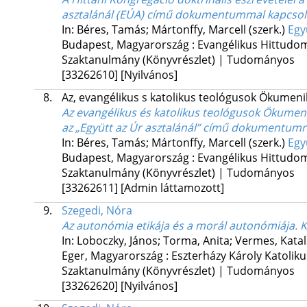
asztalánál (EÚA) című dokumentummal kapcso
In: Béres, Tamás; Mártonffy, Marcell (szerk.)
Egy
Budapest, Magyarország :
Evangélikus Hittudo
Szaktanulmány (Könyvrészlet) | Tudományos
[33262610]
[Nyilvános]
8.
Az, evangélikus s katolikus teológusok Ökume
Az evangélikus és katolikus teológusok Ökumeni
az „Együtt az Úr asztalánál” című dokumentumra 
In: Béres, Tamás; Mártonffy, Marcell (szerk.)
Egy
Budapest, Magyarország :
Evangélikus Hittudo
Szaktanulmány (Könyvrészlet) | Tudományos
[33262611]
[Admin láttamozott]
9.
Szegedi, Nóra
Az autonómia etikája és a morál autonómiája. 
In: Loboczky, János; Torma, Anita; Vermes, Katal
Eger, Magyarország :
Eszterházy Károly Katolik
Szaktanulmány (Könyvrészlet) | Tudományos
[33262620]
[Nyilvános]