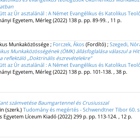
latban
ütt az Úr asztalánál : A Német Evangélikus és Katolikus Te
mányi Egyetem
,
Mérleg
(2022)
138 p.
pp. 89-99. , 11 p.
nikus Munkaközössége
;
Forczek, Ákos
(Fordító)
;
Szegedi, Nór
kus Munkaközösségének (ÖMK) állásfoglalása válaszul a Hitt
reflektáló „Doktrinális észrevételekre”
ütt az Úr asztalánál : A Német Evangélikus és Katolikus Te
mányi Egyetem
,
Mérleg
(2022)
138 p.
pp. 101-138. , 38 p.
Kant számvetése Baumgartennel és Crusiusszal
in (szerk.)
Tudomány és megértés - Schwendtner Tibor 60. s
us Egyetem Líceum Kiadó
(2022)
299 p.
pp. 113-124. , 12 p.