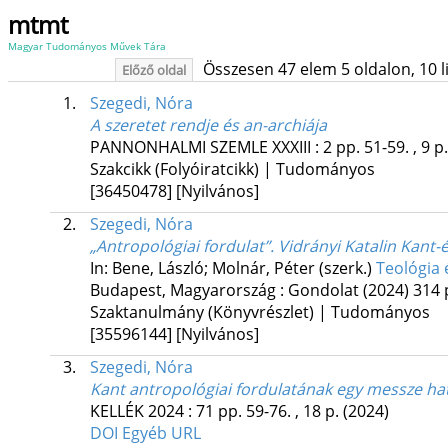
mtmt
Magyar Tudományos Művek Tára
Összesen 47 elem 5 oldalon, 10 lis
Előző oldal
1.
Szegedi, Nóra
A szeretet rendje és an-archiája
PANNONHALMI SZEMLE
XXXIII
:
2
pp. 51-59. , 9 p
Szakcikk (Folyóiratcikk) | Tudományos
[36450478]
[Nyilvános]
2.
Szegedi, Nóra
„Antropológiai fordulat”. Vidrányi Katalin Kant
In: Bene, László; Molnár, Péter (szerk.)
Teológia 
Budapest, Magyarország :
Gondolat
(2024)
314 
Szaktanulmány (Könyvrészlet) | Tudományos
[35596144]
[Nyilvános]
3.
Szegedi, Nóra
Kant antropológiai fordulatának egy messze ható
KELLÉK
2024
:
71
pp. 59-76. , 18 p.
(2024)
DOI
Egyéb URL