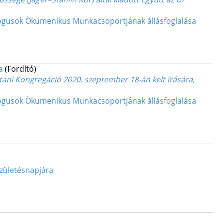
ológusok Ökumenikus Munkacsoportjának állásfoglalása
a
(Fordító)
ani Kongregáció 2020. szeptember 18-án kelt írására,
ológusok Ökumenikus Munkacsoportjának állásfoglalása
zületésnapjára