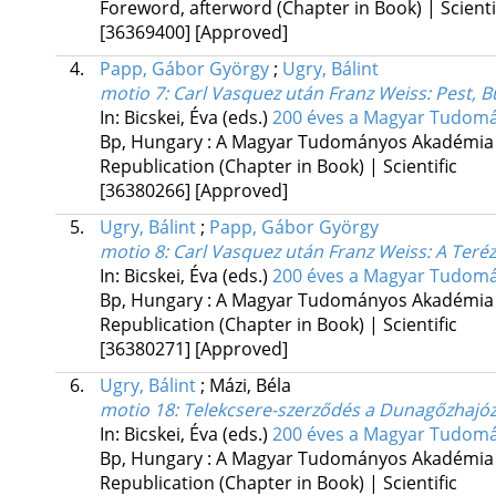
Foreword, afterword (Chapter in Book) | Scienti
[36369400]
[Approved]
4.
Papp, Gábor György
;
Ugry, Bálint
motio 7: Carl Vasquez után Franz Weiss: Pest, 
In: Bicskei, Éva (eds.)
200 éves a Magyar Tudomán
Bp, Hungary :
A Magyar Tudományos Akadémia
Republication (Chapter in Book) | Scientific
[36380266]
[Approved]
5.
Ugry, Bálint
;
Papp, Gábor György
motio 8: Carl Vasquez után Franz Weiss: A Teréz
In: Bicskei, Éva (eds.)
200 éves a Magyar Tudomán
Bp, Hungary :
A Magyar Tudományos Akadémia
Republication (Chapter in Book) | Scientific
[36380271]
[Approved]
6.
Ugry, Bálint
;
Mázi, Béla
motio 18: Telekcsere-szerződés a Dunagőzhajóz
In: Bicskei, Éva (eds.)
200 éves a Magyar Tudomán
Bp, Hungary :
A Magyar Tudományos Akadémia
Republication (Chapter in Book) | Scientific