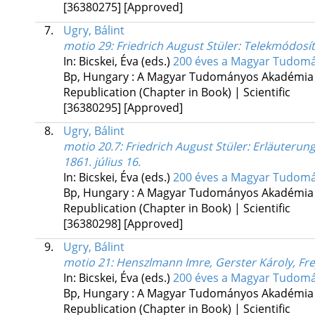
[36380275]
[Approved]
7.
Ugry, Bálint
motio 29: Friedrich August Stüler: Telekmódosítá
In: Bicskei, Éva (eds.)
200 éves a Magyar Tudomán
Bp, Hungary :
A Magyar Tudományos Akadémia
Republication (Chapter in Book) | Scientific
[36380295]
[Approved]
8.
Ugry, Bálint
motio 20.7: Friedrich August Stüler: Erläuteru
1861. július 16.
In: Bicskei, Éva (eds.)
200 éves a Magyar Tudomán
Bp, Hungary :
A Magyar Tudományos Akadémia
Republication (Chapter in Book) | Scientific
[36380298]
[Approved]
9.
Ugry, Bálint
motio 21: Henszlmann Imre, Gerster Károly, Fre
In: Bicskei, Éva (eds.)
200 éves a Magyar Tudomán
Bp, Hungary :
A Magyar Tudományos Akadémia
Republication (Chapter in Book) | Scientific