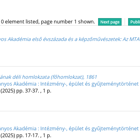
10 element listed, page number 1 shown.
Next page
Publi
yos Akadémia első évszázada és a képzőművészetek
: Az MTA
jának déli homlokzata (főhomlokzat), 1861
yos Akadémia : Intézmény-, épület és gyűjteménytörténet
(2025)
pp. 37-37. , 1 p.
yos Akadémia : Intézmény-, épület és gyűjteménytörténet
(2025)
pp. 17-17. , 1 p.