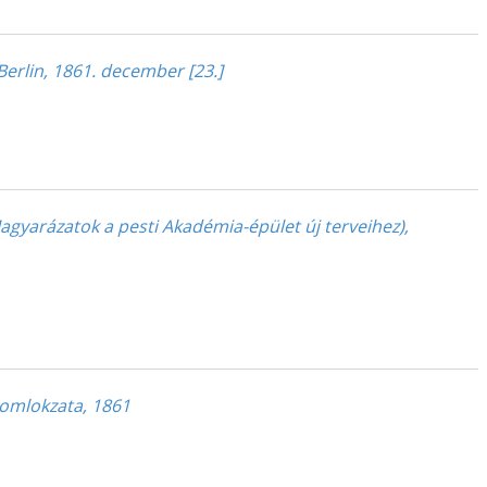
Berlin, 1861. december [23.]
gyarázatok a pesti Akadémia-épület új terveihez),
homlokzata, 1861