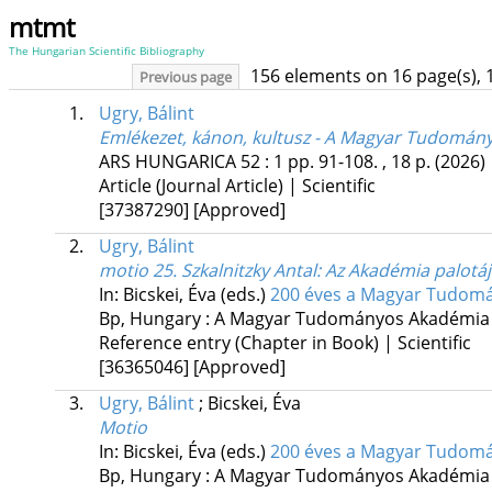
mtmt
The Hungarian Scientific Bibliography
156 elements on 16 page(s), 
Previous page
1.
Ugry, Bálint
Emlékezet, kánon, kultusz - A Magyar Tudomán
ARS HUNGARICA
52
:
1
pp. 91-108. , 18 p.
(2026)
Article (Journal Article) | Scientific
[37387290]
[Approved]
2.
Ugry, Bálint
motio 25. Szkalnitzky Antal: Az Akadémia palotá
In: Bicskei, Éva (eds.)
200 éves a Magyar Tudomán
Bp, Hungary :
A Magyar Tudományos Akadémia
Reference entry (Chapter in Book) | Scientific
[36365046]
[Approved]
3.
Ugry, Bálint
;
Bicskei, Éva
Motio
In: Bicskei, Éva (eds.)
200 éves a Magyar Tudomán
Bp, Hungary :
A Magyar Tudományos Akadémia