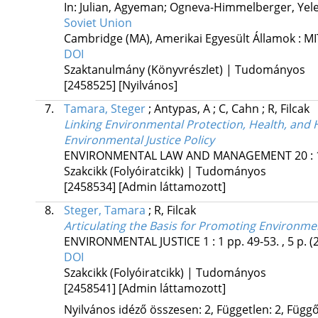
In: Julian, Agyeman; Ogneva-Himmelberger, Yele
Soviet Union
Cambridge (MA), Amerikai Egyesült Államok :
MI
DOI
Szaktanulmány (Könyvrészlet) | Tudományos
[2458525]
[Nyilvános]
7.
Tamara, Steger
;
Antypas, A
;
C, Cahn
;
R, Filcak
Linking Environmental Protection, Health, and
Environmental Justice Policy
ENVIRONMENTAL LAW AND MANAGEMENT
20
:
Szakcikk (Folyóiratcikk) | Tudományos
[2458534]
[Admin láttamozott]
8.
Steger, Tamara
;
R, Filcak
Articulating the Basis for Promoting Environmen
ENVIRONMENTAL JUSTICE
1
:
1
pp. 49-53. , 5 p.
(
DOI
Szakcikk (Folyóiratcikk) | Tudományos
[2458541]
[Admin láttamozott]
Nyilvános idéző összesen: 2, Független: 2, Függő: