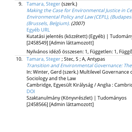
9.
Tamara, Steger
(szerk.)
Making the Case for Environmental Justice in C
Environmental Policy and Law (CEPL), (Budapest
(Brussels, Belgium).
(2007)
Egyéb URL
Kutatási jelentés (közzétett) (Egyéb) | Tudomá
[2458549]
[Admin láttamozott]
Nyilvános idéző összesen: 1, Független: 1, Függő:
10.
Tamara, Steger
;
Stec, S
;
A, Antypas
Transition and Environmental Governance: The
In: Winter, Gerd (szerk.)
Multilevel Governance 
Sociology and the Law
Cambridge, Egyesült Királyság / Anglia :
Cambrid
DOI
Szaktanulmány (Könyvrészlet) | Tudományos
[2458566]
[Admin láttamozott]