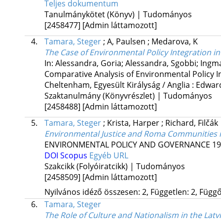
Teljes dokumentum
Tanulmánykötet (Könyv) | Tudományos
[2458477]
[Admin láttamozott]
4.
Tamara, Steger
;
A, Paulsen
;
Medarova, K
The Case of Environmental Policy Integration i
In: Alessandra, Goria; Alessandra, Sgobbi; Ing
Comparative Analysis of Environmental Policy I
Cheltenham, Egyesült Királyság / Anglia :
Edward
Szaktanulmány (Könyvrészlet) | Tudományos
[2458488]
[Admin láttamozott]
5.
Tamara, Steger
;
Krista, Harper
;
Richard, Filčák
Environmental Justice and Roma Communities i
ENVIRONMENTAL POLICY AND GOVERNANCE
19
DOI
Scopus
Egyéb URL
Szakcikk (Folyóiratcikk) | Tudományos
[2458509]
[Admin láttamozott]
Nyilvános idéző összesen: 2, Független: 2, Függő:
6.
Tamara, Steger
The Role of Culture and Nationalism in the La