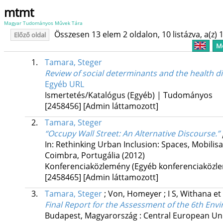
mtmt
Magyar Tudományos Művek Tára
Összesen 13 elem 2 oldalon, 10 listázva, a(z) 1
Előző oldal
Me
1.
Tamara, Steger
Review of social determinants and the health 
Egyéb URL
Ismertetés/Katalógus (Egyéb) | Tudományos
[2458456]
[Admin láttamozott]
2.
Tamara, Steger
“Occupy Wall Street: An Alternative Discourse.”
In:
Rethinking Urban Inclusion: Spaces, Mobilisa
Coimbra, Portugália
(2012)
Konferenciaközlemény (Egyéb konferenciaköz
[2458465]
[Admin láttamozott]
3.
Tamara, Steger
;
Von, Homeyer
;
I S, Withana et 
Final Report for the Assessment of the 6th E
Budapest, Magyarország :
Central European Uni