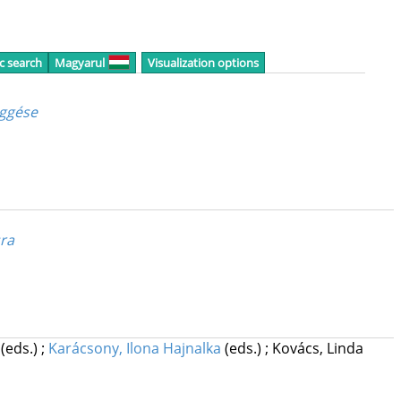
c search
Magyarul
Visualization options
üggése
sra
t
(eds.)
;
Karácsony, Ilona Hajnalka
(eds.)
;
Kovács, Linda