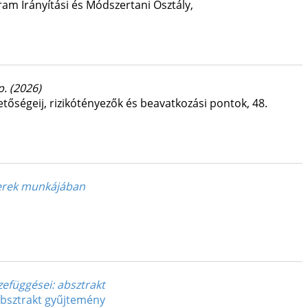
am Irányítási és Módszertani Osztály
,
 p.
(2026)
őségeij, rizikótényezők és beavatkozási pontok
,
48.
berek munkájában
zefüggései
: absztrakt
absztrakt gyűjtemény