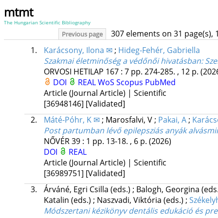
mtmt
The Hungarian Scientific Bibliography
307 elements on 31 page(s), 
Previous page
1.
Karácsony, Ilona ✉
;
Hideg-Fehér, Gabriella
Szakmai életminőség a védőnői hivatásban
: Sz
ORVOSI HETILAP
167
:
7
pp. 274-285. , 12 p.
(202
DOI
REAL
WoS
Scopus
PubMed
Article (Journal Article) | Scientific
[36948146]
[Validated]
2.
Máté-Póhr, K ✉
;
Marosfalvi, V
;
Pakai, A
;
Karács
Post partumban lévő epilepsziás anyák alvásmi
NŐVÉR
39
:
1
pp. 13-18. , 6 p.
(2026)
DOI
REAL
Article (Journal Article) | Scientific
[36989751]
[Validated]
3.
Árváné, Egri Csilla
(eds.)
;
Balogh, Georgina
(eds
Katalin
(eds.)
;
Naszvadi, Viktória
(eds.)
;
Székelyh
Módszertani kézikönyv dentális edukáció és pr