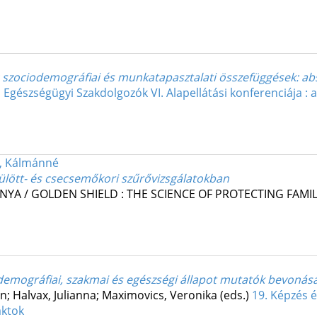
 szociodemográfiai és munkatapasztalati összefüggések
: ab
gészségügyi Szakdolgozók VI. Alapellátási konferenciája : 
, Kálmánné
zülött- és csecsemőkori szűrővizsgálatokban
A / GOLDEN SHIELD : THE SCIENCE OF PROTECTING FAMIL
 demográfiai, szakmai és egészségi állapot mutatók bevonás
n; Halvax, Julianna; Maximovics, Veronika (eds.)
19. Képzés 
aktok