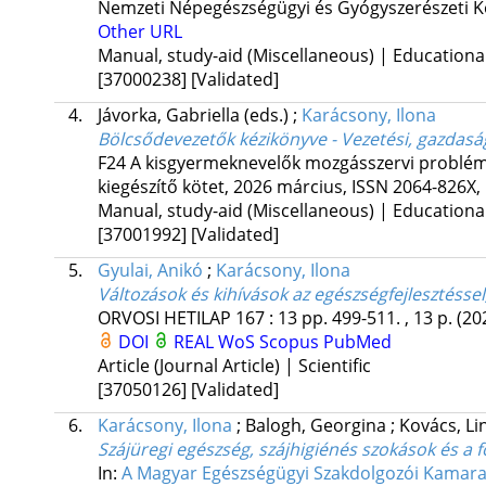
Nemzeti Népegészségügyi és Gyógyszerészeti Kö
Other URL
Manual, study-aid (Miscellaneous) | Educationa
[37000238]
[Validated]
4.
Jávorka, Gabriella
(eds.)
;
Karácsony, Ilona
Bölcsődevezetők kézikönyve - Vezetési, gazdasá
F24 A kisgyermeknevelők mozgásszervi problémá
kiegészítő kötet, 2026 március
,
ISSN 2064-826X
,
Manual, study-aid (Miscellaneous) | Educationa
[37001992]
[Validated]
5.
Gyulai, Anikó
;
Karácsony, Ilona
Változások és kihívások az egészségfejlesztéss
ORVOSI HETILAP
167
:
13
pp. 499-511. , 13 p.
(20
DOI
REAL
WoS
Scopus
PubMed
Article (Journal Article) | Scientific
[37050126]
[Validated]
6.
Karácsony, Ilona
;
Balogh, Georgina
;
Kovács, L
Szájüregi egészség, szájhigiénés szokások és a 
In:
A Magyar Egészségügyi Szakdolgozói Kamara E