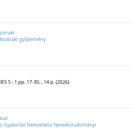
sztrakt
absztrakt gyűjtemény
IES
5
:
1
pp. 17-30. , 14 p.
(2026)
ával
és Gyakorlat Nemzetközi Neveléstudományi