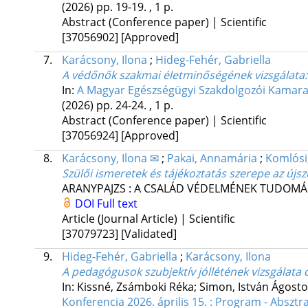
(2026)
pp. 19-19. , 1 p.
Abstract (Conference paper) | Scientific
[37056902]
[Approved]
7.
Karácsony, Ilona
;
Hideg-Fehér, Gabriella
A védőnők szakmai életminőségének vizsgálata:
In:
A Magyar Egészségügyi Szakdolgozói Kamara E
(2026)
pp. 24-24. , 1 p.
Abstract (Conference paper) | Scientific
[37056924]
[Approved]
8.
Karácsony, Ilona ✉
;
Pakai, Annamária
;
Komlósi
Szülői ismeretek és tájékoztatás szerepe az újs
ARANYPAJZS : A CSALÁD VÉDELMÉNEK TUDOMÁNY
DOI
Full text
Article (Journal Article) | Scientific
[37079723]
[Validated]
9.
Hideg-Fehér, Gabriella
;
Karácsony, Ilona
A pedagógusok szubjektív jóllétének vizsgálata
In: Kissné, Zsámboki Réka; Simon, István Ágosto
Konferencia 2026. április 15. : Program - Absztr