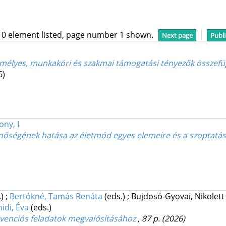
10 element listed, page number 1 shown.
Next page
Publi
emélyes, munkaköri és szakmai támogatási tényezők összef
6)
ony, I
nőségének hatása az életmód egyes elemeire és a szoptatá
.)
;
Bertókné, Tamás Renáta
(eds.)
;
Bujdosó-Gyovai, Nikolet
idi, Éva
(eds.)
evenciós feladatok megvalósításához
, 87 p.
(2026)