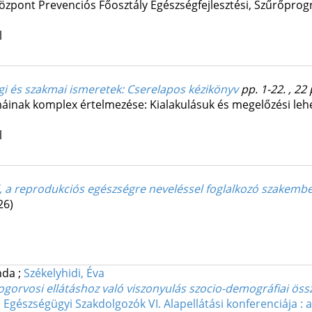
zpont Prevenciós Főosztály Egészségfejlesztési, Szűrőprogr
l
gi és szakmai ismeretek
: Cserelapos kézikönyv
pp. 1-22. , 22
inak komplex értelmezése: Kialakulásuk és megelőzési lehet
l
el, a reprodukciós egészségre neveléssel foglalkozó szakem
26)
inda
;
Székelyhidi, Éva
fogorvosi ellátáshoz való viszonyulás szocio-demográfiai öss
gészségügyi Szakdolgozók VI. Alapellátási konferenciája : 