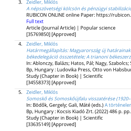
3.
Zeidler, Miklós
A népszövetségi kölcsön és pénzügyi stabilizáci
RUBICON ONLINE
online
Paper: https://rubicon
Full text
Article (Journal Article) | Popular science
[35769850]
[Approved]
4.
Zeidler, Miklós
Határmegállapítás: Magyarország új határainak
békedelegáció összetétele; A trianoni békeszerz
In: Ablonczy, Balázs; Hatos, Pál; Nagy, Szabolcs
Bp, Hungary :
Ludovika Press
,
Otto von Habsbu
Study (Chapter in Book) | Scientific
[34558373]
[Approved]
5.
Zeidler, Miklós
Somoskő és Somoskőújfalu visszatérése (1920–
In: Bödők, Gergely; Gali, Máté (eds.)
A történelem
Bp, Hungary :
Kocsis Kiadó Zrt.
(2022)
486 p.
pp.
Study (Chapter in Book) | Scientific
[33635149]
[Approved]