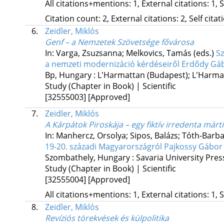
All citations+mentions: 1, External citations: 1, 
Citation count: 2, External citations: 2, Self cita
6.
Zeidler, Miklós
Genf – a Nemzetek Szövetsége fővárosa
In: Varga, Zsuzsanna; Melkovics, Tamás (eds.)
Sz
a nemzeti modernizáció kérdéseiről Erdődy Gáb
Bp, Hungary :
L'Harmattan (Budapest); L'Harma
Study (Chapter in Book) | Scientific
[32555003]
[Approved]
7.
Zeidler, Miklós
A Kárpátok Piroskája – egy fiktív irredenta mártí
In: Manhercz, Orsolya; Sipos, Balázs; Tóth-Barba
19-20. századi Magyarországról Pajkossy Gábor 
Szombathely, Hungary :
Savaria University Pres
Study (Chapter in Book) | Scientific
[32555004]
[Approved]
All citations+mentions: 1, External citations: 1, 
8.
Zeidler, Miklós
Revíziós törekvések és külpolitika