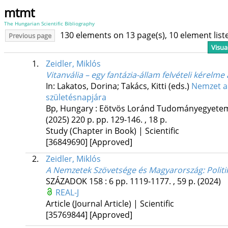
mtmt
The Hungarian Scientific Bibliography
130 elements on 13 page(s), 10 element lis
Previous page
Visua
1.
Zeidler, Miklós
Vitanvália – egy fantázia-állam felvételi kérel
In: Lakatos, Dorina; Takács, Kitti (eds.)
Nemzet a
születésnapjára
Bp, Hungary :
Eötvös Loránd Tudományegyetem B
(2025)
220 p.
pp. 129-146. , 18 p.
Study (Chapter in Book) | Scientific
[36849690]
[Approved]
2.
Zeidler, Miklós
A Nemzetek Szövetsége és Magyarország
: Poli
SZÁZADOK
158
:
6
pp. 1119-1177. , 59 p.
(2024)
REAL-J
Article (Journal Article) | Scientific
[35769844]
[Approved]