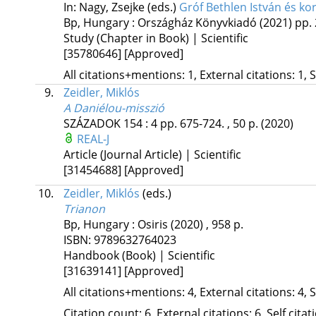
In: Nagy, Zsejke (eds.)
Gróf Bethlen István és ko
Bp, Hungary :
Országház Könyvkiadó
(2021)
pp. 
Study (Chapter in Book) | Scientific
[35780646]
[Approved]
All citations+mentions: 1, External citations: 1, 
9.
Zeidler, Miklós
A Daniélou-misszió
SZÁZADOK
154
:
4
pp. 675-724. , 50 p.
(2020)
REAL-J
Article (Journal Article) | Scientific
[31454688]
[Approved]
10.
Zeidler, Miklós
(eds.)
Trianon
Bp, Hungary :
Osiris
(2020)
,
958 p.
ISBN:
9789632764023
Handbook (Book) | Scientific
[31639141]
[Approved]
All citations+mentions: 4, External citations: 4, 
Citation count: 6, External citations: 6, Self cita