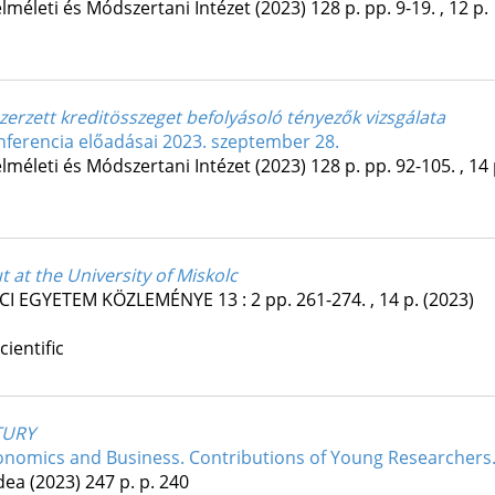
lméleti és Módszertani Intézet
(2023)
128 p.
pp. 9-19. , 12 p.
erzett kreditösszeget befolyásoló tényezők vizsgálata
onferencia előadásai 2023. szeptember 28.
lméleti és Módszertani Intézet
(2023)
128 p.
pp. 92-105. , 14 
t at the University of Miskolc
LCI EGYETEM KÖZLEMÉNYE
13
:
2
pp. 261-274. , 14 p.
(2023)
cientific
TURY
nomics and Business. Contributions of Young Researchers
adea
(2023)
247 p.
p. 240