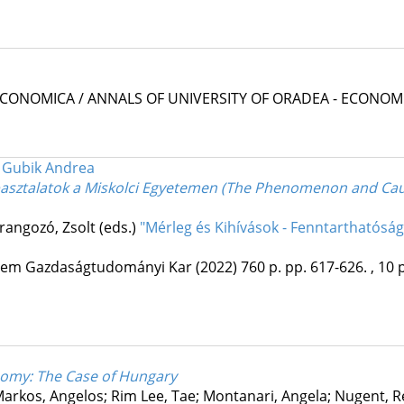
 ECONOMICA / ANNALS OF UNIVERSITY OF ORADEA - ECONOM
, Gubik Andrea
apasztalatok a Miskolci Egyetemen (The Phenomenon and Cau
rangozó, Zsolt (eds.)
"Mérleg és Kihívások - Fenntarthatósá
etem Gazdaságtudományi Kar
(2022)
760 p.
pp. 617-626. , 10 p
onomy
: The Case of Hungary
Markos, Angelos; Rim Lee, Tae; Montanari, Angela; Nugent, 