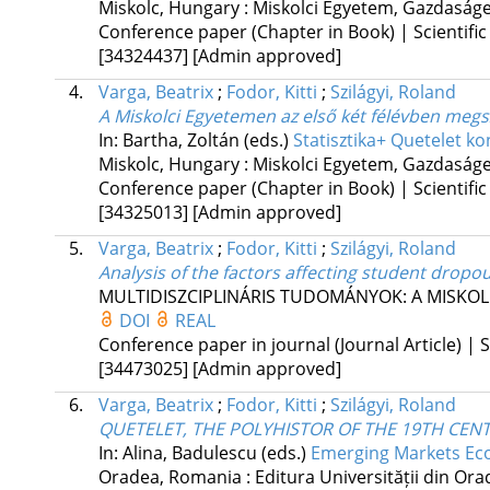
Miskolc, Hungary :
Miskolci Egyetem, Gazdaságe
Conference paper (Chapter in Book) | Scientific
[34324437]
[Admin approved]
4.
Varga, Beatrix
;
Fodor, Kitti
;
Szilágyi, Roland
A Miskolci Egyetemen az első két félévben megsz
In: Bartha, Zoltán (eds.)
Statisztika+ Quetelet k
Miskolc, Hungary :
Miskolci Egyetem, Gazdaságe
Conference paper (Chapter in Book) | Scientific
[34325013]
[Admin approved]
5.
Varga, Beatrix
;
Fodor, Kitti
;
Szilágyi, Roland
Analysis of the factors affecting student dropou
MULTIDISZCIPLINÁRIS TUDOMÁNYOK: A MISKO
DOI
REAL
Conference paper in journal (Journal Article) | S
[34473025]
[Admin approved]
6.
Varga, Beatrix
;
Fodor, Kitti
;
Szilágyi, Roland
QUETELET, THE POLYHISTOR OF THE 19TH CEN
In: Alina, Badulescu (eds.)
Emerging Markets Eco
Oradea, Romania :
Editura Universității din Or