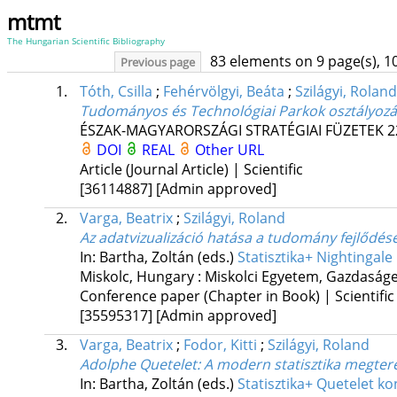
mtmt
The Hungarian Scientific Bibliography
83 elements on 9 page(s), 1
Previous page
1.
Tóth, Csilla
;
Fehérvölgyi, Beáta
;
Szilágyi, Roland
Tudományos és Technológiai Parkok osztályozá
ÉSZAK-MAGYARORSZÁGI STRATÉGIAI FÜZETEK
2
DOI
REAL
Other URL
Article (Journal Article) | Scientific
[36114887]
[Admin approved]
2.
Varga, Beatrix
;
Szilágyi, Roland
Az adatvizualizáció hatása a tudomány fejlődésé
In: Bartha, Zoltán (eds.)
Statisztika+ Nightingal
Miskolc, Hungary :
Miskolci Egyetem, Gazdaságe
Conference paper (Chapter in Book) | Scientific
[35595317]
[Admin approved]
3.
Varga, Beatrix
;
Fodor, Kitti
;
Szilágyi, Roland
Adolphe Quetelet
: A modern statisztika megte
In: Bartha, Zoltán (eds.)
Statisztika+ Quetelet k