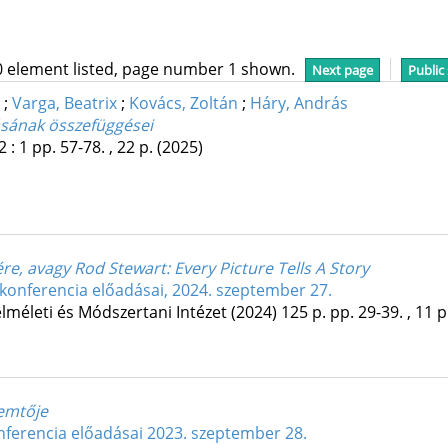
0 element listed, page number 1 shown.
Next page
Public
;
Varga, Beatrix
;
Kovács, Zoltán
;
Háry, András
sának összefüggései
2
:
1
pp. 57-78. , 22 p.
(2025)
re, avagy Rod Stewart: Every Picture Tells A Story
e konferencia előadásai, 2024. szeptember 27.
lméleti és Módszertani Intézet
(2024)
125 p.
pp. 29-39. , 11 p
remtője
onferencia előadásai 2023. szeptember 28.