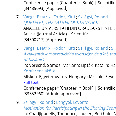
Conference paper (Chapter in Book) | Scientific
[34485093]
[Approved]
7.
Varga, Beatrix
;
Fodor, Kitti
;
Szilágyi, Roland
QUETELET, THE FATHER OF STATISTICS
ANALELE UNIVERSITATII DIN ORADEA - STIINTE
Article (Journal Article) | Scientific
[34500717]
[Approved]
8.
Varga, Beatrix
;
Fodor, Kitti
;
Szilágyi, Roland
;
S.
A hallgatói lemorzsolódás jelensége és okai, t
of Miskolc)
In: Veresné, Somosi Mariann; Lipták, Katalin; Ha
Konferenciakötet
Miskolc-Egyetemváros, Hungary :
Miskolci Egy
Full text
Conference paper (Chapter in Book) | Scientific
[33352960]
[Admin approved]
9.
Szilágyi, Roland
;
Lengyel, Levente
Motivation for Participating in the Sharing Ec
In: Chadjipadelis, Theodore; Lausen, Berthold; 