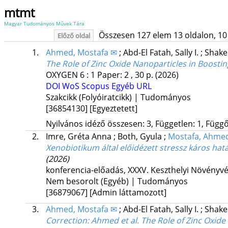
mtmt
Magyar Tudományos Művek Tára
Összesen 127 elem 13 oldalon, 10 li
Előző oldal
1.
Ahmed, Mostafa ✉
;
Abd-El Fatah, Sally I.
;
Shake
The Role of Zinc Oxide Nanoparticles in Boosti
OXYGEN
6
:
1
Paper: 2 , 30 p.
(2026)
DOI
WoS
Scopus
Egyéb URL
Szakcikk (Folyóiratcikk) | Tudományos
[36854130]
[Egyeztetett]
Nyilvános idéző összesen: 3, Független: 1, Függő:
2.
Imre, Gréta Anna
;
Both, Gyula
;
Mostafa, Ahme
Xenobiotikum által előidézett stressz káros ha
(2026)
konferencia-előadás
,
XXXV. Keszthelyi Növényv
Nem besorolt (Egyéb) | Tudományos
[36879067]
[Admin láttamozott]
3.
Ahmed, Mostafa ✉
;
Abd-El Fatah, Sally I.
;
Shake
Correction: Ahmed et al. The Role of Zinc Oxide