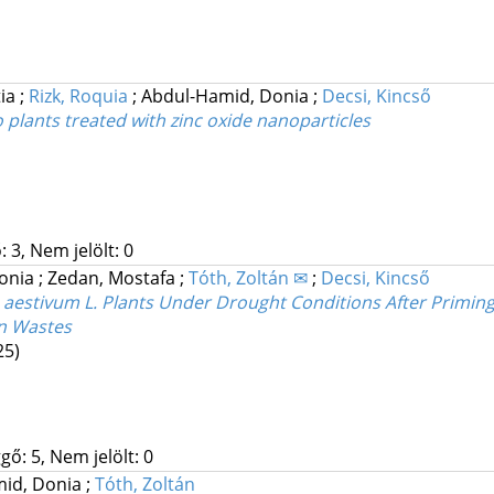
tia
;
Rizk, Roquia
;
Abdul-Hamid, Donia
;
Decsi, Kincső
 plants treated with zinc oxide nanoparticles
 3, Nem jelölt: 0
Donia
;
Zedan, Mostafa
;
Tóth, Zoltán ✉
;
Decsi, Kincső
m aestivum L. Plants Under Drought Conditions After Priming
rn Wastes
25)
gő: 5, Nem jelölt: 0
id, Donia
;
Tóth, Zoltán