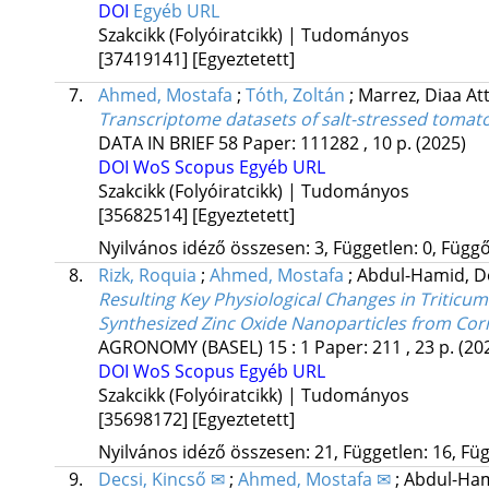
DOI
Egyéb URL
Szakcikk (Folyóiratcikk) | Tudományos
[37419141]
[Egyeztetett]
7.
Ahmed, Mostafa
;
Tóth, Zoltán
;
Marrez, Diaa At
Transcriptome datasets of salt-stressed tomato
DATA IN BRIEF
58
Paper: 111282 , 10 p.
(2025)
DOI
WoS
Scopus
Egyéb URL
Szakcikk (Folyóiratcikk) | Tudományos
[35682514]
[Egyeztetett]
Nyilvános idéző összesen: 3, Független: 0, Függő:
8.
Rizk, Roquia
;
Ahmed, Mostafa
;
Abdul-Hamid, 
Resulting Key Physiological Changes in Triticu
Synthesized Zinc Oxide Nanoparticles from Co
AGRONOMY (BASEL)
15
:
1
Paper: 211 , 23 p.
(20
DOI
WoS
Scopus
Egyéb URL
Szakcikk (Folyóiratcikk) | Tudományos
[35698172]
[Egyeztetett]
Nyilvános idéző összesen: 21, Független: 16, Füg
9.
Decsi, Kincső ✉
;
Ahmed, Mostafa ✉
;
Abdul-Ham