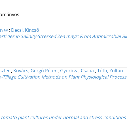
udományos
án ✉
;
Decsi, Kincső
ticles in Salinity-Stressed Zea mays: From Antimicrobial Bi
szter
;
Kovács, Gergő Péter
;
Gyuricza, Csaba
;
Tóth, Zoltán
No-Tillage Cultivation Methods on Plant Physiological Proc
ed tomato plant cultures under normal and stress conditions