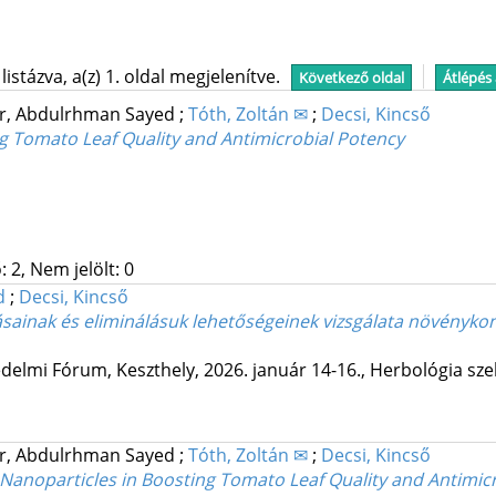
stázva, a(z) 1. oldal megjelenítve.
Következő oldal
Átlépés
r, Abdulrhman Sayed
;
Tóth, Zoltán ✉
;
Decsi, Kincső
ng Tomato Leaf Quality and Antimicrobial Potency
 2, Nem jelölt: 0
d
;
Decsi, Kincső
tásainak és eliminálásuk lehetőségeinek vizsgálata növény
édelmi Fórum
,
Keszthely, 2026. január 14-16.
,
Herbológia sze
r, Abdulrhman Sayed
;
Tóth, Zoltán ✉
;
Decsi, Kincső
 Nanoparticles in Boosting Tomato Leaf Quality and Antimicr