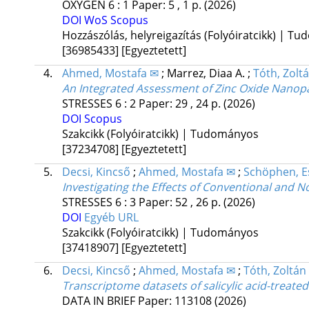
OXYGEN
6
:
1
Paper: 5 , 1 p.
(2026)
DOI
WoS
Scopus
Hozzászólás, helyreigazítás (Folyóiratcikk) | T
[36985433]
[Egyeztetett]
4.
Ahmed, Mostafa ✉
;
Marrez, Diaa A.
;
Tóth, Zolt
An Integrated Assessment of Zinc Oxide Nanopar
STRESSES
6
:
2
Paper: 29 , 24 p.
(2026)
DOI
Scopus
Szakcikk (Folyóiratcikk) | Tudományos
[37234708]
[Egyeztetett]
5.
Decsi, Kincső
;
Ahmed, Mostafa ✉
;
Schöphen, E
Investigating the Effects of Conventional and 
STRESSES
6
:
3
Paper: 52 , 26 p.
(2026)
DOI
Egyéb URL
Szakcikk (Folyóiratcikk) | Tudományos
[37418907]
[Egyeztetett]
6.
Decsi, Kincső
;
Ahmed, Mostafa ✉
;
Tóth, Zoltán
Transcriptome datasets of salicylic acid-treat
DATA IN BRIEF
Paper: 113108
(2026)