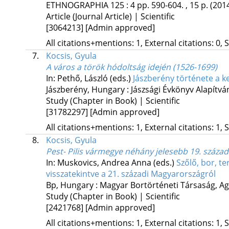
ETHNOGRAPHIA
125
:
4
pp. 590-604. , 15 p.
(201
Article (Journal Article) | Scientific
[3064213]
[Admin approved]
All citations+mentions: 1, External citations: 0, 
7.
Kocsis, Gyula
A város a török hódoltság idején (1526-1699)
In: Pethő, László (eds.)
Jászberény története a k
Jászberény, Hungary :
Jászsági Évkönyv Alapítvá
Study (Chapter in Book) | Scientific
[31782297]
[Admin approved]
All citations+mentions: 1, External citations: 1, 
8.
Kocsis, Gyula
Pest- Pilis vármegye néhány jelesebb 19. század
In: Muskovics, Andrea Anna (eds.)
Szőlő, bor, t
visszatekintve a 21. századi Magyarországról
Bp, Hungary :
Magyar Bortörténeti Társaság
,
Ag
Study (Chapter in Book) | Scientific
[2421768]
[Admin approved]
All citations+mentions: 1, External citations: 1, 