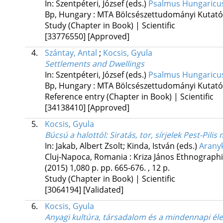
In: Szentpéteri, József (eds.)
Psalmus Hungaricus.
Bp, Hungary :
MTA Bölcsészettudományi Kutat
Study (Chapter in Book) | Scientific
[33776550]
[Approved]
4.
Szántay, Antal
;
Kocsis, Gyula
Settlements and Dwellings
In: Szentpéteri, József (eds.)
Psalmus Hungaricus.
Bp, Hungary :
MTA Bölcsészettudományi Kutat
Reference entry (Chapter in Book) | Scientific
[34138410]
[Approved]
5.
Kocsis, Gyula
Búcsú a halottól
: Siratás, tor, sírjelek Pest-Pi
In: Jakab, Albert Zsolt; Kinda, István (eds.)
Aranyk
Cluj-Napoca, Romania :
Kriza János Ethnographi
(2015)
1,080 p.
pp. 665-676. , 12 p.
Study (Chapter in Book) | Scientific
[3064194]
[Validated]
6.
Kocsis, Gyula
Anyagi kultúra, társadalom és a mindennapi élet