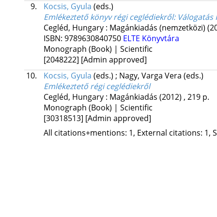
9.
Kocsis, Gyula
(eds.)
Emlékeztető könyv régi ceglédiekről
: Válogatás 
Cegléd, Hungary :
Magánkiadás (nemzetközi)
(2
ISBN:
9789630840750
ELTE Könyvtára
Monograph (Book) | Scientific
[2048222]
[Admin approved]
10.
Kocsis, Gyula
(eds.)
;
Nagy, Varga Vera
(eds.)
Emlékeztető régi ceglédiekről
Cegléd, Hungary :
Magánkiadás
(2012)
,
219 p.
Monograph (Book) | Scientific
[30318513]
[Admin approved]
All citations+mentions: 1, External citations: 1, 