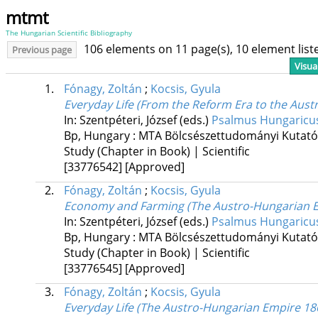
mtmt
The Hungarian Scientific Bibliography
106 elements on 11 page(s), 10 element lis
Previous page
Visua
1.
Fónagy, Zoltán
;
Kocsis, Gyula
Everyday Life (From the Reform Era to the Aus
In: Szentpéteri, József (eds.)
Psalmus Hungaricus.
Bp, Hungary :
MTA Bölcsészettudományi Kutat
Study (Chapter in Book) | Scientific
[33776542]
[Approved]
2.
Fónagy, Zoltán
;
Kocsis, Gyula
Economy and Farming (The Austro-Hungarian E
In: Szentpéteri, József (eds.)
Psalmus Hungaricus.
Bp, Hungary :
MTA Bölcsészettudományi Kutat
Study (Chapter in Book) | Scientific
[33776545]
[Approved]
3.
Fónagy, Zoltán
;
Kocsis, Gyula
Everyday Life (The Austro-Hungarian Empire 18