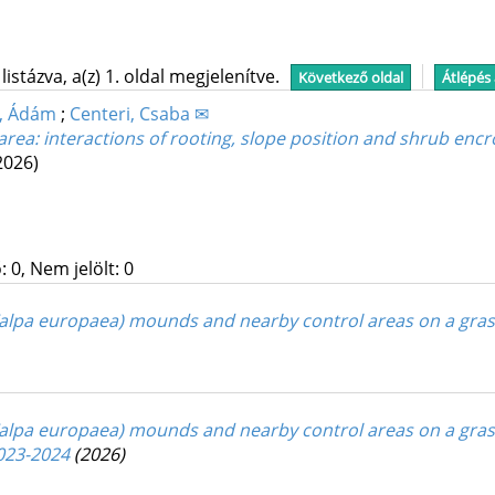
stázva, a(z) 1. oldal megjelenítve.
Következő oldal
Átlépés
, Ádám
;
Centeri, Csaba ✉
 area: interactions of rooting, slope position and shrub en
2026)
 0, Nem jelölt: 0
alpa europaea) mounds and nearby control areas on a gras
lpa europaea) mounds and nearby control areas on a grassl
2023-2024
(2026)