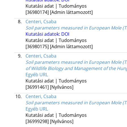
Kutatási adat | Tudományos
[36980174]
[Admin láttamozott]
8.
Centeri, Csaba
Soil parameters measured in European Mole (Ta
Kutatási adatok: DOI
Kutatási adat | Tudományos
[36980175]
[Admin láttamozott]
9.
Centeri, Csaba
Soil parameters measured in European Mole (Ta
of Wildlife Biology and Management of the Hung
Egyéb URL
Kutatási adat | Tudományos
[36991461]
[Nyilvános]
10.
Centeri, Csaba
Soil parameters measured in European Mole (T
Egyéb URL
Kutatási adat | Tudományos
[36999298]
[Nyilvános]