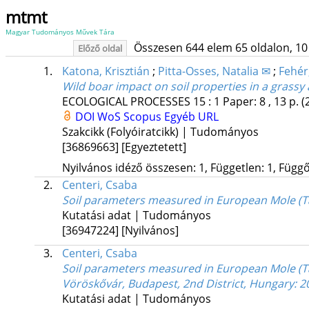
mtmt
Magyar Tudományos Művek Tára
Összesen 644 elem 65 oldalon, 10 li
Előző oldal
1.
Katona, Krisztián
;
Pitta-Osses, Natalia ✉
;
Fehér
Wild boar impact on soil properties in a grassy
ECOLOGICAL PROCESSES
15
:
1
Paper: 8 , 13 p.
(
DOI
WoS
Scopus
Egyéb URL
Szakcikk (Folyóiratcikk) | Tudományos
[36869663]
[Egyeztetett]
Nyilvános idéző összesen: 1, Független: 1, Függő:
2.
Centeri, Csaba
Soil parameters measured in European Mole (T
Kutatási adat | Tudományos
[36947224]
[Nyilvános]
3.
Centeri, Csaba
Soil parameters measured in European Mole (Ta
Vöröskővár, Budapest, 2nd District, Hungary: 
Kutatási adat | Tudományos