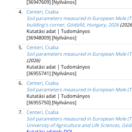
[36947609]
[Nyilvános]
4.
Centeri, Csaba
Soil parameters measured in European Mole (Ta
building's corner, Gödöllő, Hungary, 2026
(2026
Kutatási adat | Tudományos
[36948009]
[Nyilvános]
5.
Centeri, Csaba
Soil parameters measured in European Mole (T
(2026)
Kutatási adat | Tudományos
[36955741]
[Nyilvános]
6.
Centeri, Csaba
Soil parameters measured in European Mole (
Kutatási adat | Tudományos
[36955750]
[Nyilvános]
7.
Centeri, Csaba
Soil parameters measured in European Mole (Ta
University of Agriculture and Life Sciences, Gö
Kutatási adatok: DOI