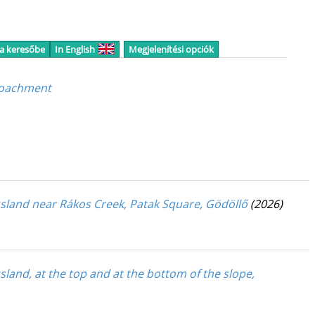
 a keresőbe
In English
Megjelenítési opciók
croachment
sland near Rákos Creek, Patak Square, Gödöllő
(2026)
and, at the top and at the bottom of the slope,