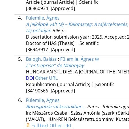
Article (Journal Article) | Scientific
[36860934]
[Approved]
4.
Fülemile, Ágnes
A jelképpé vált táj – Kalotaszeg
: A tájértelmezés
táj példáján
596 p.
Dissertation submission year: 2025,
Accepted: 
Doctor of HAS (Thesis) | Scientific
[36943917]
[Approved]
5.
Balogh, Balázs
;
Fülemile, Ágnes ✉
L’“entreprise” de Malonyay
HUNGARIAN STUDIES: A JOURNAL OF THE INTE
DOI
Other URL
Republication (Journal Article) | Scientific
[34190566]
[Approved]
6.
Fülemile, Ágnes
Borospohárral kezünkben...
Paper: fulemile-ag
In: Mészáros Csaba , Szász Antónia (szerk.) Sár
(MAKAT), HUN-REN Bölcsészettudományi Kutató
Full text
Other URL