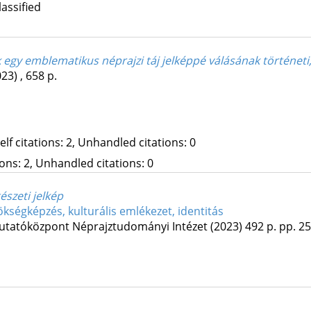
lassified
k egy emblematikus néprajzi táj jelképpé válásának történeti
023)
,
658 p.
Self citations: 2, Unhandled citations: 0
tions: 2, Unhandled citations: 0
szeti jelkép
kségképzés, kulturális emlékezet, identitás
tatóközpont Néprajztudományi Intézet
(2023)
492 p.
pp. 25