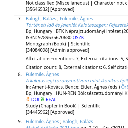
Not classified (Miscellaneous) | Character not c
[35646532]
[Approved]
7.
Balogh, Balázs
;
Fülemile, Ágnes
Történeti idő és jelenlét Kalotaszegen
: Fejezete
Bp, Hungary :
BTK Néprajztudományi Intézet
(2
ISBN:
9789635670680
OSZK
Monograph (Book) | Scientific
[34084098]
[Admin approved]
All citations+mentions: 7, External citations: 5, 
Citation count: 8, External citations: 6, Self cita
8.
Fülemile, Ágnes
A kalotaszegi toronymotívum mint ikonikus építé
In: Ament-Kovács, Bence; Eitler, Ágnes (eds.)
Örö
Bp, Hungary :
HUN-REN Bölcsészettudományi Ku
DOI
REAL
Study (Chapter in Book) | Scientific
[34445962]
[Approved]
9.
Fülemile, Ágnes
;
Balogh, Balázs
Matyó örökség 2021-ben
pp. 7-10. , 4 p.
(2021)