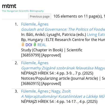
mtmt
The Hungarian Scientific Bibliography
105 elements on 11 page(s), 
Previous page
1.
Fülemile, Ágnes
Goulash and Governance: The Politics of Foodwa
In: Báti, Anikó; Lysaght, Patricia (eds.)
Living Eat
Bp, Hungary :
ELTE Research Centre for the Hum
DOI
REAL
Study (Chapter in Book) | Scientific
[36859799]
[Approved]
2.
Fülemile, Ágnes
Gyarmathy Zsigáné szobrának felavatása Mag
NÉPRAJZI HÍREK
54
:
4
pp. 3-9. , 7 p.
(2025)
Notices/Popularizing article (Journal Article) | Sc
[36860915]
[Approved]
3.
Fülemile, Ágnes
;
Nagy, Zsolt
A Néprajztudományi Kutatóintézet a Látkép Műv
NÉPRAJZI HÍREK
54
:
4
pp. 14-17. , 4 p.
(2025)