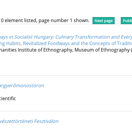
10 element listed, page number 1 shown.
Next page
Publi
ys in Socialist Hungary
: Culinary Transformation and Every
ing Habits, Revitalized Foodways and the Concepts of Tradi
anities Institute of Ethnography
,
Museum of Ethnography
yargyerőmonostoron
ientific
észettörténeti Fesztiválon