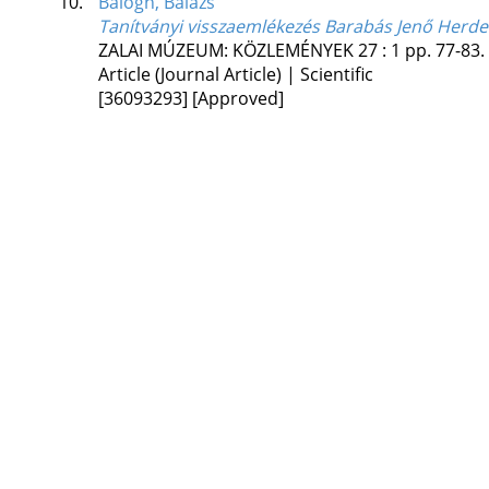
10.
Balogh, Balázs
Tanítványi visszaemlékezés Barabás Jenő Herde
ZALAI MÚZEUM: KÖZLEMÉNYEK
27
:
1
pp. 77-83. 
Article (Journal Article) | Scientific
[36093293]
[Approved]