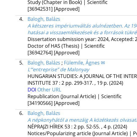
Study (Chapter in Book) | Scientific
[36942531]
[Approved]
4.
Balogh, Balázs
A kétszeres impériumváltás alulnézetben. Az 1
hatásai a visszaemlékezések és a források tükr
Dissertation submission year: 2024,
Accepted: 
Doctor of HAS (Thesis) | Scientific
[36942764]
[Approved]
5.
Balogh, Balázs
;
Fülemile, Ágnes ✉
L’“entreprise” de Malonyay
HUNGARIAN STUDIES: A JOURNAL OF THE INTE
INSTITUTE
37
:
2
pp. 299-317. , 19 p.
(2024)
DOI
Other URL
Republication (Journal Article) | Scientific
[34190566]
[Approved]
6.
Balogh, Balázs
A népkonyhától a menzáig A közétkezés olvasat
NÉPRAJZI HÍREK
53
:
2
pp. 52-55. , 4 p.
(2024)
Notices/Popularizing article (Journal Article) | 