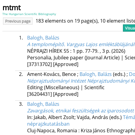
mtmt
The Hungarian Scientific Bibliography
183 elements on 19 page(s), 10 element lis
Previous page
Visua
1.
Balogh, Balázs
A templomépítő. Vargyas Lajos emléktáblájánál
NÉPRAJZI HÍREK
55
:
1
pp. 77-79. , 3 p.
(2026)
Personalia, Jubilee paper (Journal Article) | Scien
[37313702]
[Approved]
2.
Ament-Kovács, Bence
;
Balogh, Balázs
(eds.)
;
Do
Néprajztudományi Intézet Néprajztudományi Kön
Editing (Miscellaneous) | Scientific
[36204431]
[Approved]
3.
Balogh, Balázs
Zavargások, etnikai feszültségek az iparosodot
In: Jakab, Albert Zsolt; Vajda, András (eds.)
Témák
néprajzkutatásban
Cluj-Napoca, Romania :
Kriza János Ethnographi