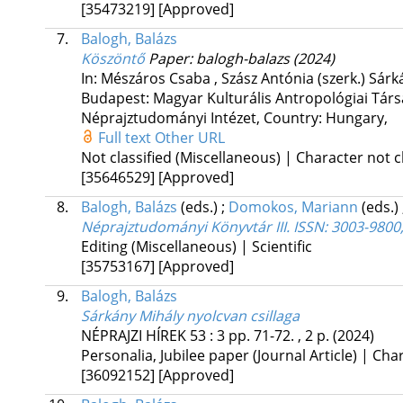
[35473219]
[Approved]
7.
Balogh, Balázs
Köszöntő
Paper: balogh-balazs
(2024)
In: Mészáros Csaba , Szász Antónia (szerk.) Sár
Budapest: Magyar Kulturális Antropológiai Tá
Néprajztudományi Intézet
,
Country: Hungary,
Full text
Other URL
Not classified (Miscellaneous) | Character not c
[35646529]
[Approved]
8.
Balogh, Balázs
(eds.)
;
Domokos, Mariann
(eds.)
Néprajztudományi Könyvtár III. ISSN: 3003-9800
Editing (Miscellaneous) | Scientific
[35753167]
[Approved]
9.
Balogh, Balázs
Sárkány Mihály nyolcvan csillaga
NÉPRAJZI HÍREK
53
:
3
pp. 71-72. , 2 p.
(2024)
Personalia, Jubilee paper (Journal Article) | Cha
[36092152]
[Approved]