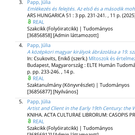
3.
Papp, Júlia
Emlékezés és felejtés. Az első és a második mo
ARS HUNGARICA
51
:
3
pp. 231-241. , 11 p.
(2025
REAL
Szakcikk (Folyóiratcikk) | Tudományos
[36856858]
[Admin láttamozott]
4.
Papp, Júlia
A középkori magyar királyok ábrázolása a 19. 
In: Csukovits, Enikő (szerk.)
Mítoszok és értelme
Budapest, Magyarország :
ELTE Humán Tudomán
p.
pp. 233-246. , 14 p.
REAL
Szaktanulmány (Könyvrészlet) | Tudományos
[36856877]
[Nyilvános]
5.
Papp, Júlia
Artist and Client in the Early 19th Century: th
KNIHA. ACTA CULTURAE LIBRORUM: CASOPIS PR
REAL
Szakcikk (Folyóiratcikk) | Tudományos
[36856912]
[Admin láttamozott]