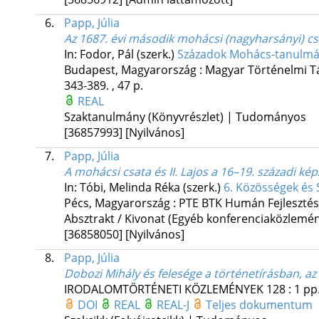
6.
Papp, Júlia
Az 1687. évi második mohácsi (nagyharsányi) c
In: Fodor, Pál (szerk.)
Századok Mohács-tanulmány
Budapest, Magyarország :
Magyar Történelmi T
343-389. , 47 p.
REAL
Szaktanulmány (Könyvrészlet) | Tudományos
[36857993]
[Nyilvános]
7.
Papp, Júlia
A mohácsi csata és II. Lajos a 16–19. századi 
In: Tóbi, Melinda Réka (szerk.)
6. Közösségek és 
Pécs, Magyarország :
PTE BTK Humán Fejlesztés
Absztrakt / Kivonat (Egyéb konferenciaközlem
[36858050]
[Nyilvános]
8.
Papp, Júlia
Dobozi Mihály és felesége a történetírásban, 
IRODALOMTÖRTÉNETI KÖZLEMÉNYEK
128
:
1
pp.
DOI
REAL
REAL-J
Teljes dokumentum