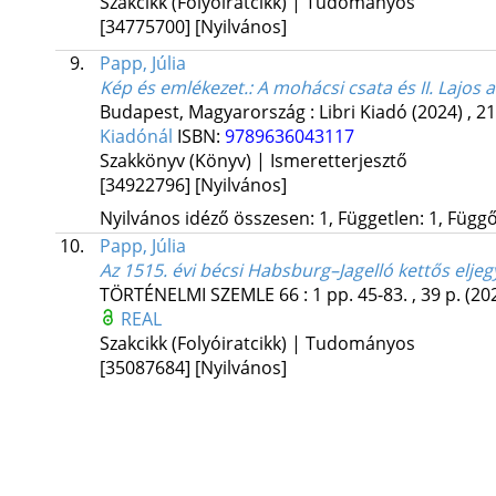
Szakcikk (Folyóiratcikk) | Tudományos
[34775700]
[Nyilvános]
9.
Papp, Júlia
Kép és emlékezet.
: A mohácsi csata és II. Lajo
Budapest, Magyarország :
Libri Kiadó
(2024)
,
21
Kiadónál
ISBN:
9789636043117
Szakkönyv (Könyv) | Ismeretterjesztő
[34922796]
[Nyilvános]
Nyilvános idéző összesen: 1, Független: 1, Függő:
10.
Papp, Júlia
Az 1515. évi bécsi Habsburg–Jagelló kettős elje
TÖRTÉNELMI SZEMLE
66
:
1
pp. 45-83. , 39 p.
(20
REAL
Szakcikk (Folyóiratcikk) | Tudományos
[35087684]
[Nyilvános]