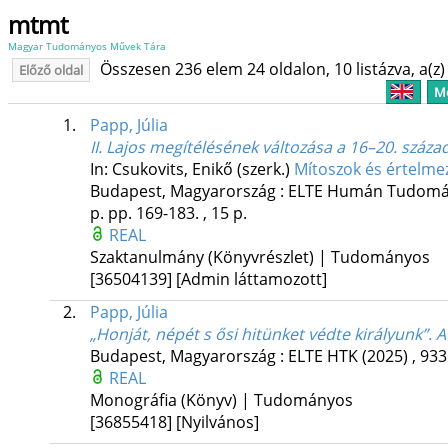
mtmt
Magyar Tudományos Művek Tára
Összesen 236 elem 24 oldalon, 10 listázva, a(z) 
Előző oldal
Me
1.
Papp, Júlia
II. Lajos megítélésének változása a 16–20. száz
In: Csukovits, Enikő (szerk.)
Mítoszok és értelme
Budapest, Magyarország :
ELTE Humán Tudomán
p.
pp. 169-183. , 15 p.
REAL
Szaktanulmány (Könyvrészlet) | Tudományos
[36504139]
[Admin láttamozott]
2.
Papp, Júlia
„Honját, népét s ősi hitünket védte királyunk”. 
Budapest, Magyarország :
ELTE HTK
(2025)
,
933
REAL
Monográfia (Könyv) | Tudományos
[36855418]
[Nyilvános]