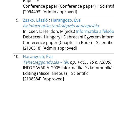
Paper: 9
Conference paper (Conference paper) | Scientif
[2094493]
[Admin approved]
9.
Zsakó, László
;
Harangozó, Éva
Az informatika tanárképzés koncepciója
In: Cser, L; Herdon, M (eds.)
Informatika a felső
Debrecen, Hungary :
Debreceni Egyetem Inform
Conference paper (Chapter in Book) | Scientific
[2196318]
[Admin approved]
10.
Harangozó, Éva
Tehetséggondozás – fák
pp. 1-15. , 15 p.
(2005)
INFO SAVARIA. 2005 Informatika és kommunikáció
Editing (Miscellaneous) | Scientific
[2198584]
[Approved]