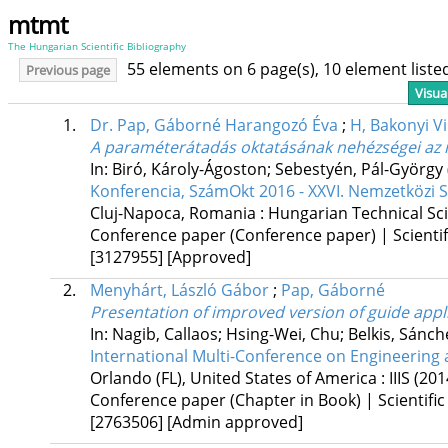
mtmt
The Hungarian Scientific Bibliography
55 elements on 6 page(s), 10 element list
Previous page
Visua
1.
Dr. Pap, Gáborné Harangozó Éva
;
H, Bakonyi Vi
A paraméterátadás oktatásának nehézségei az 
In: Biró, Károly-Ágoston; Sebestyén, Pál-György 
Konferencia, SzámOkt 2016 - XXVI. Nemzetközi 
Cluj-Napoca, Romania :
Hungarian Technical Scie
Conference paper (Conference paper) | Scientif
[3127955]
[Approved]
2.
Menyhárt, László Gábor
;
Pap, Gáborné
Presentation of improved version of guide app
In: Nagib, Callaos; Hsing-Wei, Chu; Belkis, Sánc
International Multi-Conference on Engineering 
Orlando (FL), United States of America :
IIIS
(201
Conference paper (Chapter in Book) | Scientific
[2763506]
[Admin approved]