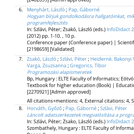
6.
Menyhárt, László
;
Pap, Gáborné
Hogyan bírjuk gondolkodásra hallgatóinkat, mi
programfejlesztés
In: Szlávi, Péter; Zsakó, László (eds.)
InfoDidact 
(2012)
pp. 1-10. , 10 p.
Conference paper (Conference paper) | Scientif
[2198659]
[Validated]
7.
Zsakó, László
;
Szlávi, Péter
;
Heizlerné, Bakonyi 
Varga, Zsuzsanna
;
Gregorics, Tibor
Programozási alapismeretek
Bp, Hungary :
ELTE Faculty of Informatics; Eöt
Textbook for higher education (Book) | Educati
[2270921]
[Admin approved]
All citations+mentions: 4, External citations: 4, 
8.
Horváth, Győző
;
Pap, Gáborné
;
Szlávi, Péter
Láncolt adatszerkezetek megvalósítása a prog
In: Szlávi, Péter; Zsako, László (eds.)
InfoDidact 
Szombathely, Hungary :
ELTE Faculty of Inform