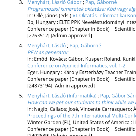
3.
Menyhárt, László Gábor
;
Pap, Gáborné
Programozási ismeretek oktatása
: Kód vagy al
In: Ollé, János (eds.)
VI. Oktatás-Informatikai K
Bp, Hungary :
ELTE PPK Neveléstudományi Intéz
Conference paper (Chapter in Book) | Scientific
[2763512]
[Admin approved]
4.
Menyhárt, László
;
Pap, Gáborné
PFW as generator
In: Emőd, Kovács; Gábor, Kusper; Roland, Kunkli
Conference on Applied Informatics, vol. 1-2
Eger, Hungary :
Károly Eszterházy Teacher Train
Conference paper (Chapter in Book) | Scientific
[24873194]
[Admin approved]
5.
Menyhárt, László (Informatika)
;
Pap, Gábor Sá
How can we get our students to think while we 
In: Nagib, Callaos; José, Vincente Carrasquero; 
Proceedings of the 7th International Multi-Con
Winter Garden (FL), United States of America :
I
Conference paper (Chapter in Book) | Scientific
[2402639]
[Admin approved]