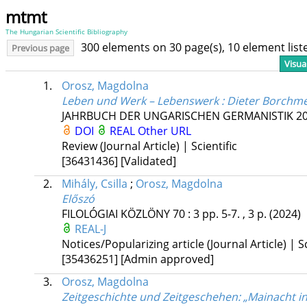
mtmt
The Hungarian Scientific Bibliography
300 elements on 30 page(s), 10 element lis
Previous page
Visua
1.
Orosz, Magdolna
Leben und Werk – Lebenswerk : Dieter Borchmeye
JAHRBUCH DER UNGARISCHEN GERMANISTIK
2
DOI
REAL
Other URL
Review (Journal Article) | Scientific
[36431436]
[Validated]
2.
Mihály, Csilla
;
Orosz, Magdolna
Előszó
FILOLÓGIAI KÖZLÖNY
70
:
3
pp. 5-7. , 3 p.
(2024)
REAL-J
Notices/Popularizing article (Journal Article) | Sc
[35436251]
[Admin approved]
3.
Orosz, Magdolna
Zeitgeschichte und Zeitgeschehen
: „Mainacht 