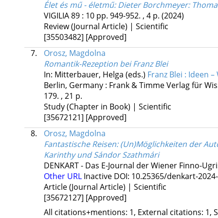
Élet és mű - életmű
: Dieter Borchmeyer: Thoma
VIGILIA
89
:
10
pp. 949-952. , 4 p.
(2024)
Review (Journal Article) | Scientific
[35503482]
[Approved]
7.
Orosz, Magdolna
Romantik-Rezeption bei Franz Blei
In: Mitterbauer, Helga (eds.)
Franz Blei : Ideen 
Berlin, Germany :
Frank & Timme Verlag für Wis
179. , 21 p.
Study (Chapter in Book) | Scientific
[35672121]
[Approved]
8.
Orosz, Magdolna
Fantastische Reisen
: (Un)Möglichkeiten der Aut
Karinthy und Sándor Szathmári
DENKART - Das E-Journal der Wiener Finno-Ugri
Other URL
Inactive DOI: 10.25365/denkart-2024
Article (Journal Article) | Scientific
[35672127]
[Approved]
All citations+mentions: 1, External citations: 1, 