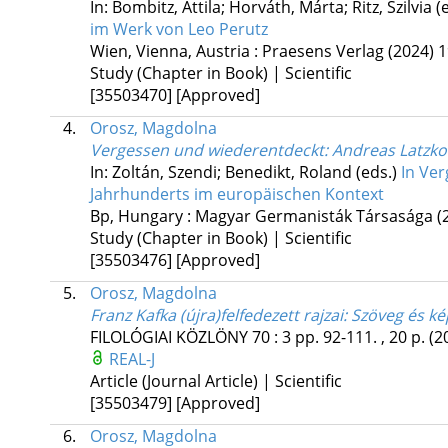
In: Bombitz, Attila; Horváth, Márta; Ritz, Szilvia (
im Werk von Leo Perutz
Wien, Vienna, Austria :
Praesens Verlag
(2024)
1
Study (Chapter in Book) | Scientific
[35503470]
[Approved]
4.
Orosz, Magdolna
Vergessen und wiederentdeckt
: Andreas Latzk
In: Zoltán, Szendi; Benedikt, Roland (eds.)
In Ver
Jahrhunderts im europäischen Kontext
Bp, Hungary :
Magyar Germanisták Társasága
(
Study (Chapter in Book) | Scientific
[35503476]
[Approved]
5.
Orosz, Magdolna
Franz Kafka (újra)felfedezett rajzai
: Szöveg és ké
FILOLÓGIAI KÖZLÖNY
70
:
3
pp. 92-111. , 20 p.
(2
REAL-J
Article (Journal Article) | Scientific
[35503479]
[Approved]
6.
Orosz, Magdolna