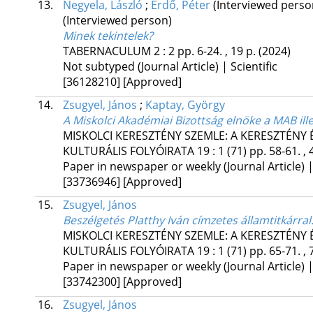
13.
Negyela, László
;
Erdő, Péter
(Interviewed pers
(Interviewed person)
Minek tekintelek?
TABERNACULUM
2
:
2
pp. 6-24. , 19 p.
(2024)
Not subtyped (Journal Article) | Scientific
[36128210]
[Approved]
14.
Zsugyel, János
;
Kaptay, György
A Miskolci Akadémiai Bizottság elnöke a MAB il
MISKOLCI KERESZTÉNY SZEMLE: A KERESZTÉNY
KULTURÁLIS FOLYÓIRATA
19
:
1 (71)
pp. 58-61. , 
Paper in newspaper or weekly (Journal Article) |
[33736946]
[Approved]
15.
Zsugyel, János
Beszélgetés Platthy Iván címzetes államtitkárral
MISKOLCI KERESZTÉNY SZEMLE: A KERESZTÉNY
KULTURÁLIS FOLYÓIRATA
19
:
1 (71)
pp. 65-71. , 
Paper in newspaper or weekly (Journal Article) |
[33742300]
[Approved]
16.
Zsugyel, János