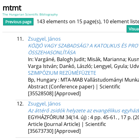
mtmt
The Hungarian Scientific Bibliography
143 elements on 15 page(s), 10 element lis
Previous page
Visua
11.
Zsugyel, János
KÖZJÓ VAGY SZABADSÁG? A KATOLIKUS ÉS P
ÖSSZEHASONLÍTÁSA
In: Vargáné, Balogh Judit; Misák, Marianna; Kusny
Varga István; Dankó, László; Lengyel, Gyula; Udva
SZIMPÓZIUM REZÜMÉFÜZETE
Bp, Hungary :
MTA-MAB Vallástudományi Munka
Abstract (Conference paper) | Scientific
[35528508]
[Approved]
12.
Zsugyel, János
Az áttérő zsidók helyzete az evangélikus egyház
EGYHÁZFÓRUM
34(14. új)
:
4
pp. 45-61. , 17 p.
(2
Article (Journal Article) | Scientific
[35673730]
[Approved]