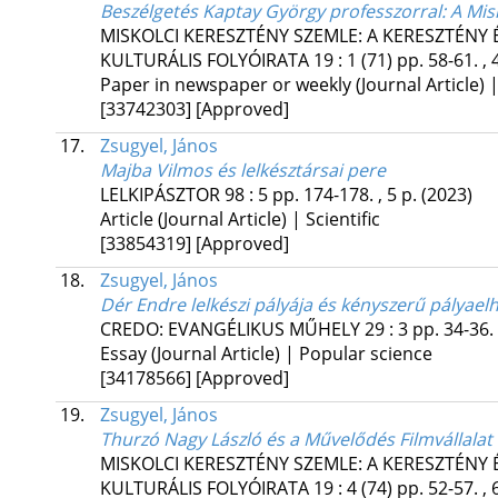
Beszélgetés Kaptay György professzorral
: A Mi
MISKOLCI KERESZTÉNY SZEMLE: A KERESZTÉNY
KULTURÁLIS FOLYÓIRATA
19
:
1 (71)
pp. 58-61. , 
Paper in newspaper or weekly (Journal Article) |
[33742303]
[Approved]
17.
Zsugyel, János
Majba Vilmos és lelkésztársai pere
LELKIPÁSZTOR
98
:
5
pp. 174-178. , 5 p.
(2023)
Article (Journal Article) | Scientific
[33854319]
[Approved]
18.
Zsugyel, János
Dér Endre lelkészi pályája és kényszerű pályael
CREDO: EVANGÉLIKUS MŰHELY
29
:
3
pp. 34-36. 
Essay (Journal Article) | Popular science
[34178566]
[Approved]
19.
Zsugyel, János
Thurzó Nagy László és a Művelődés Filmvállalat
MISKOLCI KERESZTÉNY SZEMLE: A KERESZTÉNY
KULTURÁLIS FOLYÓIRATA
19
:
4 (74)
pp. 52-57. , 