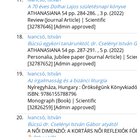
A 70 éves Dolhai Lajos születésnapi könyve
ATHANASIANA
54
pp. 284-286. , 3 p.
(2022)
Review (Journal Article) | Scientific
[32787646]
[Admin approved]
18.
Ivancsó, István
Búcsú egykori tanárunktól, dr. Cselényi István 
ATHANASIANA
54
pp. 287-291. , 5 p.
(2022)
Personalia, Jubilee paper (Journal Article) | Scien
[32787652]
[Admin approved]
19.
Ivancsó, István
Az irgalmasság és a bizánci liturgia
Nyíregyháza, Hungary :
Örökségünk Könyvkiadó
ISBN:
9786155788796
Monograph (Book) | Scientific
[32826259]
[Admin approved]
20.
Ivancsó, István
Búcsú dr. Cselényi István Gábor atyától
A NŐI DIMENZIÓ: A KORTÁRS NŐI REFLEXIÓK 