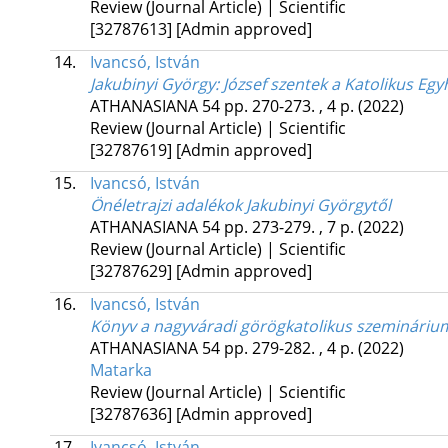
Review (Journal Article) | Scientific
[32787613]
[Admin approved]
14.
Ivancsó, István
Jakubinyi György: József szentek a Katolikus Eg
ATHANASIANA
54
pp. 270-273. , 4 p.
(2022)
Review (Journal Article) | Scientific
[32787619]
[Admin approved]
15.
Ivancsó, István
Önéletrajzi adalékok Jakubinyi Györgytől
ATHANASIANA
54
pp. 273-279. , 7 p.
(2022)
Review (Journal Article) | Scientific
[32787629]
[Admin approved]
16.
Ivancsó, István
Könyv a nagyváradi görögkatolikus szeminárium
ATHANASIANA
54
pp. 279-282. , 4 p.
(2022)
Matarka
Review (Journal Article) | Scientific
[32787636]
[Admin approved]
17.
Ivancsó, István