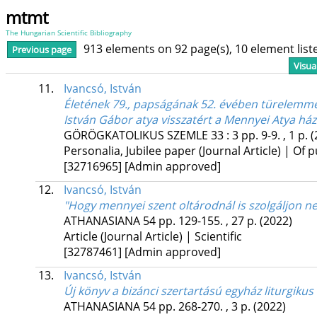
mtmt
The Hungarian Scientific Bibliography
913 elements on 92 page(s), 10 element lis
Previous page
Visua
11.
Ivancsó, István
Életének 79., papságának 52. évében türelemmel
István Gábor atya visszatért a Mennyei Atya há
GÖRÖGKATOLIKUS SZEMLE
33
:
3
pp. 9-9. , 1 p.
(
Personalia, Jubilee paper (Journal Article) | Of p
[32716965]
[Admin approved]
12.
Ivancsó, István
"Hogy mennyei szent oltárodnál is szolgáljon n
ATHANASIANA
54
pp. 129-155. , 27 p.
(2022)
Article (Journal Article) | Scientific
[32787461]
[Admin approved]
13.
Ivancsó, István
Új könyv a bizánci szertartású egyház liturgikus
ATHANASIANA
54
pp. 268-270. , 3 p.
(2022)