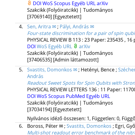
DOI
WoS
Scopus
Egyéb URL
arXiv
Szakcikk (Folyóiratcikk) | Tudományos
[37069140]
[Egyeztetett]
4.
Sen, Aritra ✉
;
Pályi, András ✉
Four-state discrimination for a pair of spin qubi
PHYSICAL REVIEW B
113
:
23
Paper: 235435 , 16 
DOI
WoS
Egyéb URL
arXiv
Szakcikk (Folyóiratcikk) | Tudományos
[37406535]
[Admin láttamozott]
5.
Svastits, Domonkos ✉
;
Hetényi, Bence
;
Széche
András
Readout Sweet Spots for Spin Qubits with Stron
PHYSICAL REVIEW LETTERS
136
:
11
Paper: 11700
DOI
WoS
Scopus
PubMed
Egyéb URL
Szakcikk (Folyóiratcikk) | Tudományos
[37034194]
[Egyeztetett]
Nyilvános idéző összesen: 1, Független: 0, Függő:
6.
Boross, Péter ✉
;
Svastits, Domonkos
;
Egri, Gy
Multi-shot readout error benchmark of the nitr