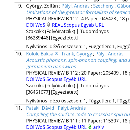
9.
György, Zoltán
;
Pályi, András
;
Széchenyi, Gábo
Limitations of the g-tensor formalism of semic
PHYSICAL REVIEW B
112
:
4
Paper: 045428 , 18 p
DOI
WoS
REAL
Scopus
Egyéb URL
Szakcikk (Folyóiratcikk) | Tudományos
[36289448]
[Egyeztetett]
Nyilvános idéző összesen: 1, Független: 1, Függő:
10.
Kolok, Baksa ✉
;
Frank, György
;
Pályi, András
Acoustic phonons, spin-phonon coupling, and sp
germanium nanowires
PHYSICAL REVIEW B
112
:
20
Paper: 205409 , 18 
DOI
WoS
Scopus
Egyéb URL
Szakcikk (Folyóiratcikk) | Tudományos
[36461677]
[Egyeztetett]
Nyilvános idéző összesen: 1, Független: 1, Függő:
11.
Pataki, Dávid
;
Pályi, András
Compiling the surface code to crossbar spin qu
PHYSICAL REVIEW B
111
:
11
Paper: 115307 , 18 
DOI
WoS
Scopus
Egyéb URL
arXiv