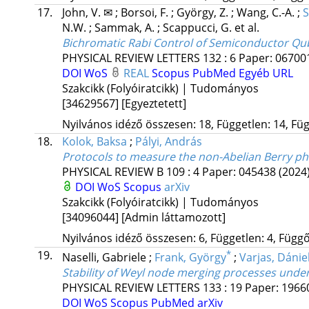
17.
John, V. ✉
;
Borsoi, F.
;
György, Z.
;
Wang, C.-A.
;
S
N.W.
;
Sammak, A.
;
Scappucci, G.
et al.
Bichromatic Rabi Control of Semiconductor Qu
PHYSICAL REVIEW LETTERS
132
:
6
Paper: 067001
DOI
WoS
REAL
Scopus
PubMed
Egyéb URL
Szakcikk (Folyóiratcikk) | Tudományos
[34629567]
[Egyeztetett]
Nyilvános idéző összesen: 18, Független: 14, Füg
18.
Kolok, Baksa
;
Pályi, András
Protocols to measure the non-Abelian Berry p
PHYSICAL REVIEW B
109
:
4
Paper: 045438
(2024
DOI
WoS
Scopus
arXiv
Szakcikk (Folyóiratcikk) | Tudományos
[34096044]
[Admin láttamozott]
Nyilvános idéző összesen: 6, Független: 4, Függő:
19.
*
Naselli, Gabriele
;
Frank, György
;
Varjas, Dánie
Stability of Weyl node merging processes unde
PHYSICAL REVIEW LETTERS
133
:
19
Paper: 19660
DOI
WoS
Scopus
PubMed
arXiv