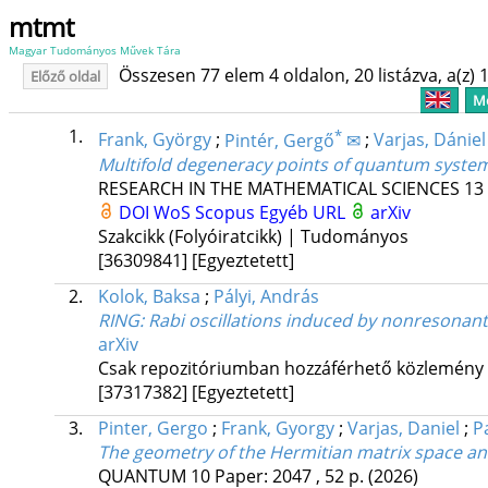
mtmt
Magyar Tudományos Művek Tára
Összesen 77 elem 4 oldalon, 20 listázva, a(z) 1
Előző oldal
Me
1.
*
Frank, György
;
Pintér, Gergő
✉
;
Varjas, Dániel
Multifold degeneracy points of quantum systems 
RESEARCH IN THE MATHEMATICAL SCIENCES
13
DOI
WoS
Scopus
Egyéb URL
arXiv
Szakcikk (Folyóiratcikk) | Tudományos
[36309841]
[Egyeztetett]
2.
Kolok, Baksa
;
Pályi, András
RING: Rabi oscillations induced by nonresonant
arXiv
Csak repozitóriumban hozzáférhető közlemény
[37317382]
[Egyeztetett]
3.
Pinter, Gergo
;
Frank, Gyorgy
;
Varjas, Daniel
;
P
The geometry of the Hermitian matrix space an
QUANTUM
10
Paper: 2047 , 52 p.
(2026)