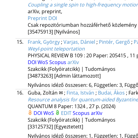
Coupling a single spin to high-frequency motio
arXiv
,
preprint
,
Preprint DOI
Csak repozitóriumban hozzáférhető közlemény
[35475913]
[Nyilvános]
15.
Frank, György
;
Varjas, Dániel
;
Pintér, Gergő
;
P
Weyl-point teleportation
PHYSICAL REVIEW B
109
:
20
Paper: 205415 , 11 
DOI
WoS
Scopus
arXiv
Szakcikk (Folyóiratcikk) | Tudományos
[34873263]
[Admin láttamozott]
Nyilvános idéző összesen: 6, Független: 3, Függő:
16.
Guba, Zoltán ✉
;
Finta, István
;
Budai, Ákos
;
Far
Resource analysis for quantum-aided Byzantine 
QUANTUM
8
Paper: 1324 , 27 p.
(2024)
DOI
WoS
EDIT
Scopus
arXiv
Szakcikk (Folyóiratcikk) | Tudományos
[33125732]
[Egyeztetett]
Nyilvános idéző összesen: 1, Független: 1, Függő: