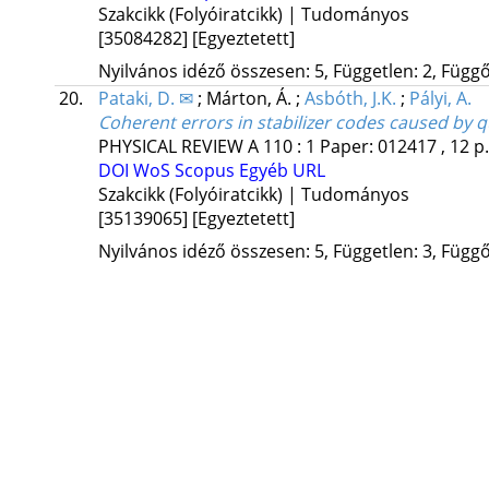
Szakcikk (Folyóiratcikk) | Tudományos
[35084282]
[Egyeztetett]
Nyilvános idéző összesen: 5, Független: 2, Függő:
20.
Pataki, D. ✉
;
Márton, Á.
;
Asbóth, J.K.
;
Pályi, A.
Coherent errors in stabilizer codes caused by 
PHYSICAL REVIEW A
110
:
1
Paper: 012417 , 12 p
DOI
WoS
Scopus
Egyéb URL
Szakcikk (Folyóiratcikk) | Tudományos
[35139065]
[Egyeztetett]
Nyilvános idéző összesen: 5, Független: 3, Függő: