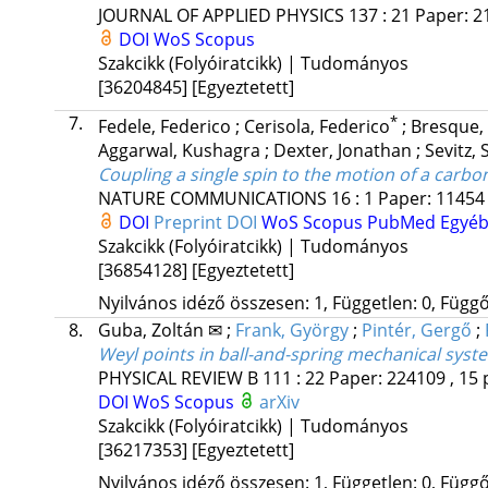
JOURNAL OF APPLIED PHYSICS
137
:
21
Paper: 2
DOI
WoS
Scopus
Szakcikk (Folyóiratcikk) | Tudományos
[36204845]
[Egyeztetett]
7.
*
Fedele, Federico
;
Cerisola, Federico
;
Bresque,
Aggarwal, Kushagra
;
Dexter, Jonathan
;
Sevitz, 
Coupling a single spin to the motion of a carb
NATURE COMMUNICATIONS
16
:
1
Paper: 11454 
DOI
Preprint DOI
WoS
Scopus
PubMed
Egyé
Szakcikk (Folyóiratcikk) | Tudományos
[36854128]
[Egyeztetett]
Nyilvános idéző összesen: 1, Független: 0, Függő:
8.
Guba, Zoltán ✉
;
Frank, György
;
Pintér, Gergő
;
Weyl points in ball-and-spring mechanical syst
PHYSICAL REVIEW B
111
:
22
Paper: 224109 , 15 
DOI
WoS
Scopus
arXiv
Szakcikk (Folyóiratcikk) | Tudományos
[36217353]
[Egyeztetett]
Nyilvános idéző összesen: 1, Független: 0, Függő: