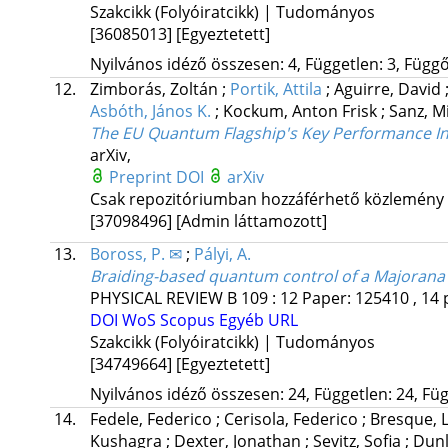
Szakcikk (Folyóiratcikk) | Tudományos
[36085013]
[Egyeztetett]
Nyilvános idéző összesen: 4, Független: 3, Függő:
12.
Zimborás, Zoltán
;
Portik, Attila
;
Aguirre, David
Asbóth, János K.
;
Kockum, Anton Frisk
;
Sanz, M
The EU Quantum Flagship's Key Performance I
arXiv
,
Preprint DOI
arXiv
Csak repozitóriumban hozzáférhető közlemény
[37098496]
[Admin láttamozott]
13.
Boross, P. ✉
;
Pályi, A.
Braiding-based quantum control of a Majorana
PHYSICAL REVIEW B
109
:
12
Paper: 125410 , 14 
DOI
WoS
Scopus
Egyéb URL
Szakcikk (Folyóiratcikk) | Tudományos
[34749664]
[Egyeztetett]
Nyilvános idéző összesen: 24, Független: 24, Füg
14.
Fedele, Federico
;
Cerisola, Federico
;
Bresque, 
Kushagra
;
Dexter, Jonathan
;
Sevitz, Sofia
;
Dunl