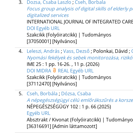
3.
Dozsa, Csaba Laszlo
;
Cseh, Borbala
Focus group analysis of digital skills of elderly
digitalized services
INTERNATIONAL JOURNAL OF INTEGRATED CAR
DOI
Egyéb URL
Szakcikk (Folyóiratcikk) | Tudományos
[37050001]
[Nyilvános]
4.
Leleszi, András
;
Vass, Dezső
;
Polonkai, Dávid
;
Nyomási fekélyek és sebek monitorozása, rizikó
IME
25
:
1
pp. 16-26. , 11 p.
(2026)
DOI
MIDRA
REAL
Egyéb URL
Szakcikk (Folyóiratcikk) | Tudományos
[37112470]
[Nyilvános]
5.
Cseh, Borbála
;
Dózsa, Csaba
A népegészségügyi célú emlőrákszűrés a korsze
NÉPEGÉSZSÉGÜGY
102
:
1
p. 66
(2025)
Egyéb URL
Absztrakt / Kivonat (Folyóiratcikk) | Tudomány
[36316691]
[Admin láttamozott]