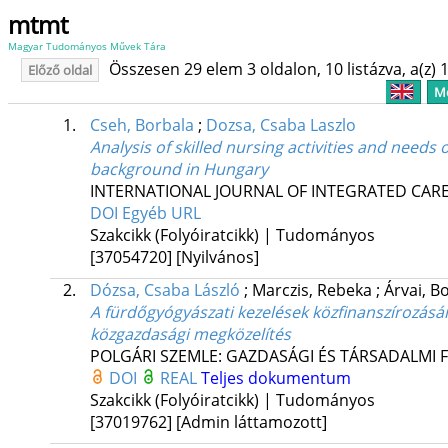
mtmt
Magyar Tudományos Művek Tára
Összesen 29 elem 3 oldalon, 10 listázva, a(z) 1
Előző oldal
Me
1.
Cseh, Borbala
;
Dozsa, Csaba Laszlo
Analysis of skilled nursing activities and needs
background in Hungary
INTERNATIONAL JOURNAL OF INTEGRATED CAR
DOI
Egyéb URL
Szakcikk (Folyóiratcikk) | Tudományos
[37054720]
[Nyilvános]
2.
Dózsa, Csaba László
;
Marczis, Rebeka
;
Árvai, B
A fürdőgyógyászati kezelések közfinanszírozás
közgazdasági megközelítés
POLGÁRI SZEMLE: GAZDASÁGI ÉS TÁRSADALMI 
DOI
REAL
Teljes dokumentum
Szakcikk (Folyóiratcikk) | Tudományos
[37019762]
[Admin láttamozott]