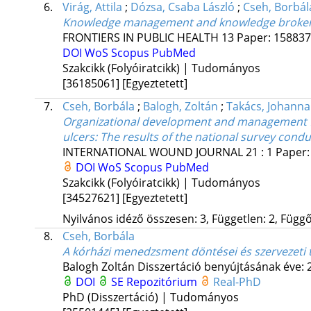
6.
Virág, Attila
;
Dózsa, Csaba László
;
Cseh, Borbál
Knowledge management and knowledge brokering
FRONTIERS IN PUBLIC HEALTH
13
Paper: 1588370
DOI
WoS
Scopus
PubMed
Szakcikk (Folyóiratcikk) | Tudományos
[36185061]
[Egyeztetett]
7.
Cseh, Borbála
;
Balogh, Zoltán
;
Takács, Johanna
Organizational development and management fac
ulcers: The results of the national survey con
INTERNATIONAL WOUND JOURNAL
21
:
1
Paper:
DOI
WoS
Scopus
PubMed
Szakcikk (Folyóiratcikk) | Tudományos
[34527621]
[Egyeztetett]
Nyilvános idéző összesen: 3, Független: 2, Függő:
8.
Cseh, Borbála
A kórházi menedzsment döntései és szervezeti 
Balogh Zoltán
Disszertáció benyújtásának éve: 
DOI
SE Repozitórium
Real-PhD
PhD (Disszertáció) | Tudományos