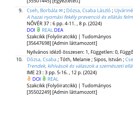
[35501445]
[Egyeztetett]
9.
Cseh, Borbála ✉
;
Dózsa, Csaba László
;
Ujváriné
A hazai nyomási fekély prevenció és ellátás fe
NŐVÉR
37
:
6
pp. 4-11. , 8 p.
(2024)
DOI
REAL
DEA
Szakcikk (Folyóiratcikk) | Tudományos
[35647698]
[Admin láttamozott]
Nyilvános idéző összesen: 1, Független: 0, Függő:
10.
Dózsa, Csaba
;
Tóth, Melanie
;
Sipos, István
;
Cse
Trendek, kihívások és válaszok a szemészeti el
IME
23
:
3
pp. 5-16. , 12 p.
(2024)
DOI
REAL
Szakcikk (Folyóiratcikk) | Tudományos
[35502249]
[Admin láttamozott]