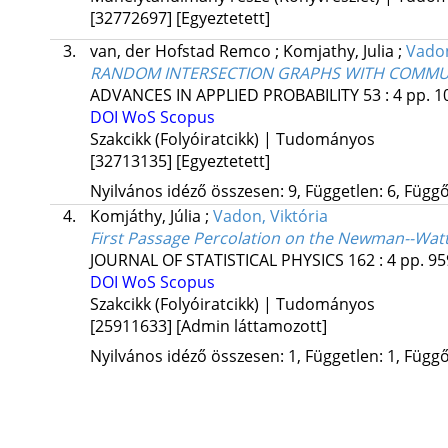
[32772697]
[Egyeztetett]
3.
van, der Hofstad Remco
;
Komjathy, Julia
;
Vadon
RANDOM INTERSECTION GRAPHS WITH COMMU
ADVANCES IN APPLIED PROBABILITY
53
:
4
pp. 1
DOI
WoS
Scopus
Szakcikk (Folyóiratcikk) | Tudományos
[32713135]
[Egyeztetett]
Nyilvános idéző összesen: 9, Független: 6, Függő:
4.
Komjáthy, Júlia
;
Vadon, Viktória
First Passage Percolation on the Newman--Wat
JOURNAL OF STATISTICAL PHYSICS
162
:
4
pp. 95
DOI
WoS
Scopus
Szakcikk (Folyóiratcikk) | Tudományos
[25911633]
[Admin láttamozott]
Nyilvános idéző összesen: 1, Független: 1, Függő: