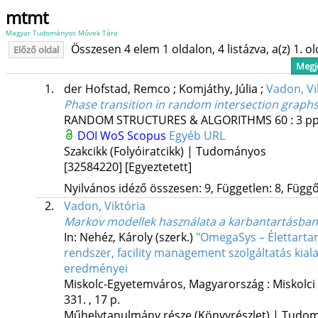
mtmt
Magyar Tudományos Művek Tára
Összesen 4 elem 1 oldalon, 4 listázva, a(z) 1. o
Előző oldal
Megje
1.
der Hofstad, Remco
;
Komjáthy, Júlia
;
Vadon, Vi
Phase transition in random intersection graph
RANDOM STRUCTURES & ALGORITHMS
60
:
3
pp
DOI
WoS
Scopus
Egyéb URL
Szakcikk (Folyóiratcikk) | Tudományos
[32584220]
[Egyeztetett]
Nyilvános idéző összesen: 9, Független: 8, Függő:
2.
Vadon, Viktória
Markov modellek használata a karbantartásban,
In: Nehéz, Károly (szerk.)
"OmegaSys – Élettarta
rendszer, facility management szolgáltatás kia
eredményei
Miskolc-Egyetemváros, Magyarország :
Miskolci
331. , 17 p.
Műhelytanulmány része (Könyvrészlet) | Tudo