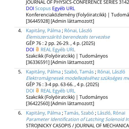
JOURNAL OF PHYSICS-CONFERENCE SERIES
314
DOI
Scopus
Egyéb URL
Konferenciaközlemény (Folyóiratcikk) | Tudom
[36445928]
[Admin láttamozott]
4.
Kapitány, Pálma
;
Rónai, László
Élemiszerszárító berendezés tervezése
GÉP
76
:
2
pp. 26-29. , 4 p.
(2025)
DOI
REAL
Egyéb URL
Szakcikk (Folyóiratcikk) | Tudományos
[36336591]
[Admin láttamozott]
5.
Kapitány, Pálma
;
Szabó, Tamás
;
Rónai, László
Elektromágnesek modellezéséhez szükséges mé
GÉP
76
:
3-4
pp. 63-66. , 4 p.
(2025)
DOI
REAL
Egyéb URL
Szakcikk (Folyóiratcikk) | Tudományos
[36422560]
[Admin láttamozott]
6.
Kapitány, Pálma
;
Tamás, Szabó
;
László, Rónai
Parameter Identification of Latching Solenoid
STROJNICKY CASOPIS / JOURNAL OF MECHANIC