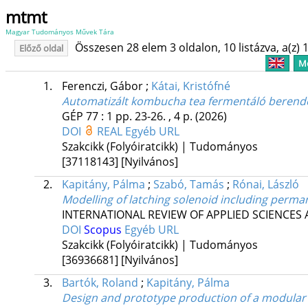
mtmt
Magyar Tudományos Művek Tára
Összesen 28 elem 3 oldalon, 10 listázva, a(z) 1
Előző oldal
Me
1.
Ferenczi, Gábor
;
Kátai, Kristófné
Automatizált kombucha tea fermentáló berende
GÉP
77
:
1
pp. 23-26. , 4 p.
(2026)
DOI
REAL
Egyéb URL
Szakcikk (Folyóiratcikk) | Tudományos
[37118143]
[Nyilvános]
2.
Kapitány, Pálma
;
Szabó, Tamás
;
Rónai, László
Modelling of latching solenoid including perm
INTERNATIONAL REVIEW OF APPLIED SCIENCES
DOI
Scopus
Egyéb URL
Szakcikk (Folyóiratcikk) | Tudományos
[36936681]
[Nyilvános]
3.
Bartók, Roland
;
Kapitány, Pálma
Design and prototype production of a modular