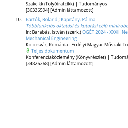
Szakcikk (Folyóiratcikk) | Tudományos
[36336594]
[Admin láttamozott]
10.
Bartók, Roland
;
Kapitány, Pálma
Többfunkciós oktatási és kutatási célú minirobo
In: Barabás, István (szerk.)
OGÉT 2024 - XXXII. N
Mechanical Engineering
Kolozsvár, Románia :
Erdélyi Magyar Műszaki T
Teljes dokumentum
Konferenciaközlemény (Könyvrészlet) | Tudom
[34826268]
[Admin láttamozott]