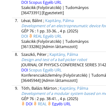
DOI
Scopus
Egyéb URL
Szakcikk (Folyóiratcikk) | Tudományos
[36473391]
[Egyeztetett]
7.
Lévai, Bálint
;
Kapitány, Pálma
Development of an electropneumatic device fo
GÉP
76
:
1
pp. 33-36. , 4 p.
(2025)
DOI
REAL
Egyéb URL
Szakcikk (Folyóiratcikk) | Tudományos
[36133286]
[Admin láttamozott]
8.
Szaszkó, Péter
;
Kapitány, Pálma
Design and test of a ball picker robot
JOURNAL OF PHYSICS-CONFERENCE SERIES
314
DOI
Scopus
Egyéb URL
Konferenciaközlemény (Folyóiratcikk) | Tudom
[36445944]
[Admin láttamozott]
9.
Tóth, Balázs Márton
;
Kapitány, Pálma
Development of a modular system based on 
GÉP
76
:
2
pp. 38-41. , 4 p.
(2025)
DOI
REAL
Egyéb URL