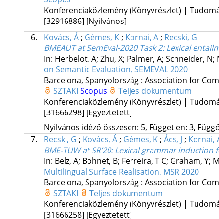
Konferenciaközlemény (Könyvrészlet) | Tudom
[32916886]
[Nyilvános]
6.
Kovács, Á
;
Gémes, K
;
Kornai, A
;
Recski, G
BMEAUT at SemEval-2020 Task 2: Lexical entail
In: Herbelot, A; Zhu, X; Palmer, A; Schneider, N; 
on Semantic Evaluation, SEMEVAL 2020
Barcelona, Spanyolország :
Association for Comp
SZTAKI
Scopus
Teljes dokumentum
Konferenciaközlemény (Könyvrészlet) | Tudom
[31666298]
[Egyeztetett]
Nyilvános idéző összesen: 5, Független: 3, Függő:
7.
Recski, G
;
Kovács, Á
;
Gémes, K
;
Ács, J
;
Kornai, 
BME-TUW at SR’20: Lexical grammar induction fo
In: Belz, A; Bohnet, B; Ferreira, T C; Graham, Y; M
Multilingual Surface Realisation, MSR 2020
Barcelona, Spanyolország :
Association for Comp
SZTAKI
Teljes dokumentum
Konferenciaközlemény (Könyvrészlet) | Tudom
[31666258]
[Egyeztetett]