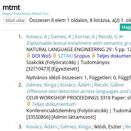
mtmt
Magyar Tudományos Művek Tára
Összesen 8 elem 1 oldalon, 8 listázva, a(z) 1. o
Előző oldal
Megje
1.
Kovacs, A
;
Gemes, K
;
Kornai, A
;
Recski, G ✉
Explainable lexical entailment with semantic gr
NATURAL LANGUAGE ENGINEERING
29
:
5
pp. 1
DOI
WoS
SZTAKI
Scopus
Teljes dokume
Szakcikk (Folyóiratcikk) | Tudományos
[32710473]
[Egyeztetett]
Nyilvános idéző összesen: 1, Független: 0, Függő:
2.
Gémes, Kinga
;
Kovács, Ádám
;
Recski, Gábor
Offensive text detection across languages and
CEUR WORKSHOP PROCEEDINGS
3318
Paper: s
Teljes dokumentum
Konferenciaközlemény (Folyóiratcikk) | Tudom
[33550856]
[Admin láttamozott]
3.
Kovács, Ádám
;
Gémes, Kinga
;
Iklódi, Eszter
;
Re