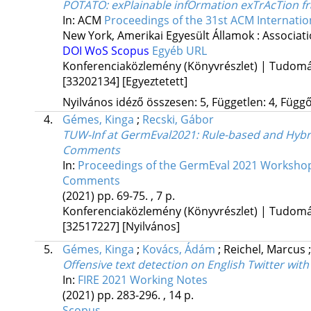
POTATO: exPlainable infOrmation exTrAcTion 
In: ACM
Proceedings of the 31st ACM Internat
New York, Amerikai Egyesült Államok :
Associat
DOI
WoS
Scopus
Egyéb URL
Konferenciaközlemény (Könyvrészlet) | Tudom
[33202134]
[Egyeztetett]
Nyilvános idéző összesen: 5, Független: 4, Függő:
4.
Gémes, Kinga
;
Recski, Gábor
TUW-Inf at GermEval2021: Rule-based and Hybri
Comments
In:
Proceedings of the GermEval 2021 Workshop o
Comments
(2021)
pp. 69-75. , 7 p.
Konferenciaközlemény (Könyvrészlet) | Tudom
[32517227]
[Nyilvános]
5.
Gémes, Kinga
;
Kovács, Ádám
;
Reichel, Marcus
Offensive text detection on English Twitter wi
In:
FIRE 2021 Working Notes
(2021)
pp. 283-296. , 14 p.
Scopus