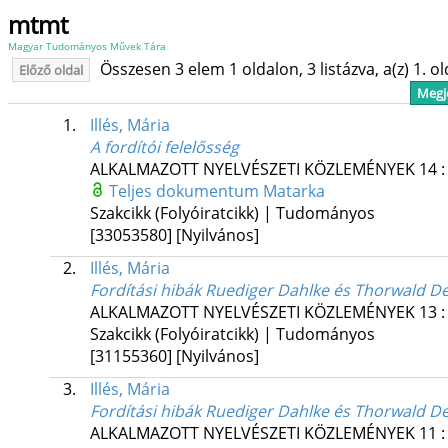
mtmt
Magyar Tudományos Művek Tára
Összesen 3 elem 1 oldalon, 3 listázva, a(z) 1. o
Előző oldal
Megje
1.
Illés, Mária
A fordítói felelősség
ALKALMAZOTT NYELVÉSZETI KÖZLEMÉNYEK
14
Teljes dokumentum
Matarka
Szakcikk (Folyóiratcikk) | Tudományos
[33053580]
[Nyilvános]
2.
Illés, Mária
Fordítási hibák Ruediger Dahlke és Thorwald De
ALKALMAZOTT NYELVÉSZETI KÖZLEMÉNYEK
13
Szakcikk (Folyóiratcikk) | Tudományos
[31155360]
[Nyilvános]
3.
Illés, Mária
Fordítási hibák Ruediger Dahlke és Thorwald D
ALKALMAZOTT NYELVÉSZETI KÖZLEMÉNYEK
11