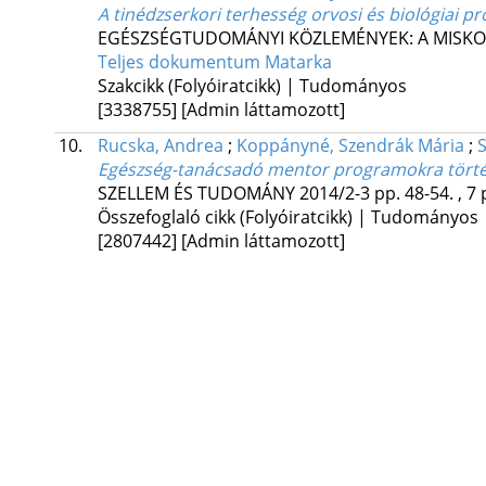
A tinédzserkori terhesség orvosi és biológiai p
EGÉSZSÉGTUDOMÁNYI KÖZLEMÉNYEK: A MISKO
Teljes dokumentum
Matarka
Szakcikk (Folyóiratcikk) | Tudományos
[3338755]
[Admin láttamozott]
10.
Rucska, Andrea
;
Koppányné, Szendrák Mária
;
Egészség-tanácsadó mentor programokra történő
SZELLEM ÉS TUDOMÁNY
2014/2-3
pp. 48-54. , 7 
Összefoglaló cikk (Folyóiratcikk) | Tudományos
[2807442]
[Admin láttamozott]