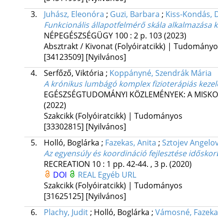
3.
Juhász, Eleonóra
;
Guzi, Barbara
;
Kiss-Kondás, 
Funkcionális állapotfelmérő skála alkalmazása 
NÉPEGÉSZSÉGÜGY
100
:
2
p. 103
(2023)
Absztrakt / Kivonat (Folyóiratcikk) | Tudomány
[34123509]
[Nyilvános]
4.
Serfőző, Viktória
;
Koppányné, Szendrák Mária
A krónikus lumbágó komplex fizioterápiás kezel
EGÉSZSÉGTUDOMÁNYI KÖZLEMÉNYEK: A MISKO
(2022)
Szakcikk (Folyóiratcikk) | Tudományos
[33302815]
[Nyilvános]
5.
Holló, Boglárka
;
Fazekas, Anita
;
Sztojev Angelov
Az egyensúly és koordináció fejlesztése idősko
RECREATION
10
:
1
pp. 42-44. , 3 p.
(2020)
DOI
REAL
Egyéb URL
Szakcikk (Folyóiratcikk) | Tudományos
[31625125]
[Nyilvános]
6.
Plachy, Judit
;
Holló, Boglárka
;
Vámosné, Fazeka