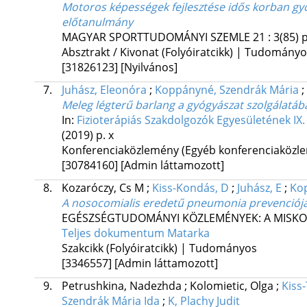
Motoros képességek fejlesztése idős korban gy
előtanulmány
MAGYAR SPORTTUDOMÁNYI SZEMLE
21
:
3(85)
p
Absztrakt / Kivonat (Folyóiratcikk) | Tudomány
[31826123]
[Nyilvános]
7.
Juhász, Eleonóra
;
Koppányné, Szendrák Mária
;
Meleg légterű barlang a gyógyászat szolgálatá
In:
Fizioterápiás Szakdolgozók Egyesületének IX.
(2019)
p. x
Konferenciaközlemény (Egyéb konferenciaköz
[30784160]
[Admin láttamozott]
8.
Kozaróczy, Cs M
;
Kiss-Kondás, D
;
Juhász, E
;
Ko
A nosocomialis eredetű pneumonia prevenciója
EGÉSZSÉGTUDOMÁNYI KÖZLEMÉNYEK: A MISKO
Teljes dokumentum
Matarka
Szakcikk (Folyóiratcikk) | Tudományos
[3346557]
[Admin láttamozott]
9.
Petrushkina, Nadezhda
;
Kolomietic, Olga
;
Kiss
Szendrák Mária Ida
;
K, Plachy Judit