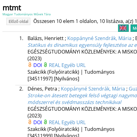
mtmt
Magyar Tudományos Művek Tára
Összesen 10 elem 1 oldalon, 10 listázva, a(z) 1
Előző oldal
Me
1.
Balázs, Henriett
;
Koppányné Szendrák, Mária
;
Statikus és dinamikus egyensúly fejlesztése a
EGÉSZSÉGTUDOMÁNYI KÖZLEMÉNYEK: A MISKO
(2023)
DOI
REAL
Egyéb URL
Szakcikk (Folyóiratcikk) | Tudományos
[34511997]
[Nyilvános]
2.
Dénes, Petra
;
Koppányné Szendrák, Mária
;
Guz
Stroke-on átesett betegek felső végtagi nagymoz
módszerrel és svédmasszázs technikával
EGÉSZSÉGTUDOMÁNYI KÖZLEMÉNYEK: A MISKO
(2023)
DOI
REAL
Egyéb URL
Szakcikk (Folyóiratcikk) | Tudományos
[34511999]
[Nyilvános]