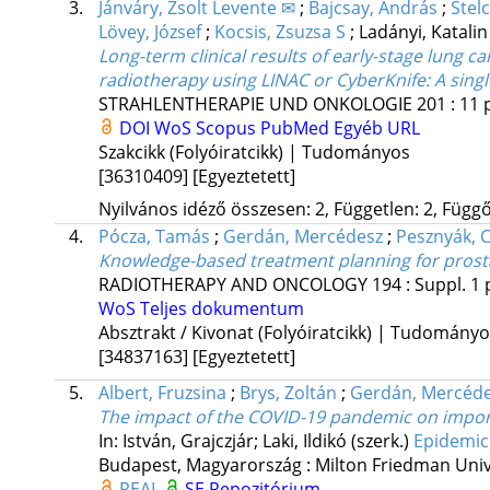
3.
Jánváry, Zsolt Levente ✉
;
Bajcsay, András
;
Stel
Lövey, József
;
Kocsis, Zsuzsa S
;
Ladányi, Katali
Long-term clinical results of early-stage lung c
radiotherapy using LINAC or CyberKnife
: A sing
STRAHLENTHERAPIE UND ONKOLOGIE
201
:
11
DOI
WoS
Scopus
PubMed
Egyéb URL
Szakcikk (Folyóiratcikk) | Tudományos
[36310409]
[Egyeztetett]
Nyilvános idéző összesen: 2, Független: 2, Függő:
4.
Pócza, Tamás
;
Gerdán, Mercédesz
;
Pesznyák, C
Knowledge-based treatment planning for prost
RADIOTHERAPY AND ONCOLOGY
194
:
Suppl. 1
WoS
Teljes dokumentum
Absztrakt / Kivonat (Folyóiratcikk) | Tudomány
[34837163]
[Egyeztetett]
5.
Albert, Fruzsina
;
Brys, Zoltán
;
Gerdán, Mercéd
The impact of the COVID-19 pandemic on impor
In: István, Grajczjár; Laki, Ildikó (szerk.)
Epidemic 
Budapest, Magyarország :
Milton Friedman Univ
REAL
SE Repozitórium