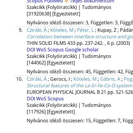
Scopus
PubMed
Teljes dokumentum
Szakcikk (Folyóiratcikk) | Tudományos
[31920638]
[Egyeztetett]
Nyilvános idéző összesen: 3, Független: 3, Függő:
9.
Cziráki, Á
;
Köteles, M
;
Péter, L
;
Kupay, Z
;
Pádár
Correlation between interface structure and gi
THIN SOLID FILMS
433
pp. 237-242. , 6 p.
(2003)
DOI
WoS
Scopus
Google scholar
Szakcikk (Folyóiratcikk) | Tudományos
[144062]
[Egyeztetett]
Nyilvános idéző összesen: 45, Független: 42, Füg
10.
Cziráki, Á
;
Gerocs, I
;
Köteles, M
;
Gábris, A
;
Pog
Structural features of the La-Sr-Fe-Co-O system
EUROPEAN PHYSICAL JOURNAL B
21
pp. 521-526.
DOI
WoS
Scopus
Szakcikk (Folyóiratcikk) | Tudományos
[117926]
[Egyeztetett]
Nyilvános idéző összesen: 15, Független: 7, Függő