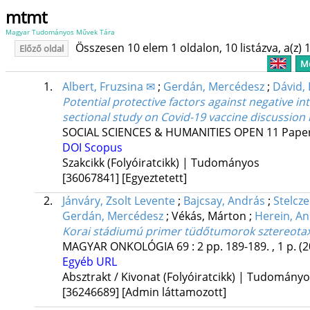
mtmt
Magyar Tudományos Művek Tára
Összesen 10 elem 1 oldalon, 10 listázva, a(z) 1
Előző oldal
Me
1.
Albert, Fruzsina ✉
;
Gerdán, Mercédesz
;
Dávid,
Potential protective factors against negative i
sectional study on Covid-19 vaccine discussion
SOCIAL SCIENCES & HUMANITIES OPEN
11
Paper
DOI
Scopus
Szakcikk (Folyóiratcikk) | Tudományos
[36067841]
[Egyeztetett]
2.
Jánváry, Zsolt Levente
;
Bajcsay, András
;
Stelcz
Gerdán, Mercédesz
;
Vékás, Márton
;
Herein, A
Korai stádiumú primer tüdőtumorok sztereotax
MAGYAR ONKOLÓGIA
69
:
2
pp. 189-189. , 1 p.
(2
Egyéb URL
Absztrakt / Kivonat (Folyóiratcikk) | Tudomány
[36246689]
[Admin láttamozott]