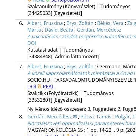
Szaktanulmány (Könyvrészlet) | Tudományos
[34425033]
[Egyeztetett]
6.
Albert, Fruzsina
;
Brys, Zoltán
;
Békés, Vera
;
Zsi
Márta
;
Dávid, Beáta
;
Gerdán, Mercédesz
A vakcinációs szándék megértése különféle tár
DOI
Kutatási adat | Tudományos
[34884848]
[Admin láttamozott]
7.
Albert, Fruzsina
;
Brys, Zoltán
;
Czermann, Márt
A közeli kapcsolathálózatok mintázatai a Covid1
SOCIO.HU : TÁRSADALOMTUDOMÁNYI SZEMLE
DOI
REAL
Szakcikk (Folyóiratcikk) | Tudományos
[33532801]
[Egyeztetett]
Nyilvános idéző összesen: 3, Független: 2, Függő:
8.
Gerdán, Mercédesz ✉
;
Pócza, Tamás
;
Polgár, 
Normálszöveti optimalizálási paraméterek hatás
MAGYAR ONKOLÓGIA
65
:
1
pp. 14-22. , 9 p.
(202