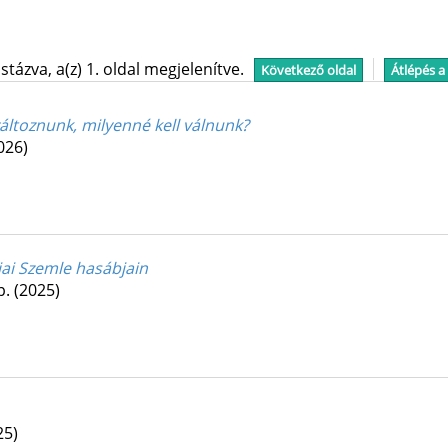
tázva, a(z) 1. oldal megjelenítve.
Következő oldal
Átlépés a
változnunk, milyenné kell válnunk?
026)
iai Szemle hasábjain
 p.
(2025)
25)