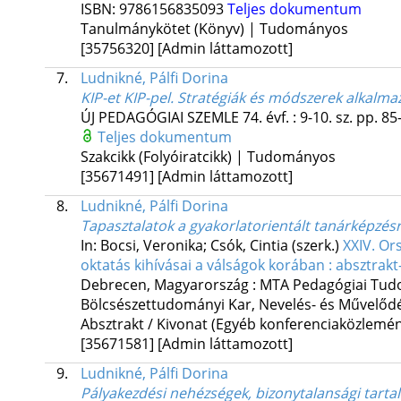
ISBN:
9786156835093
Teljes dokumentum
Tanulmánykötet (Könyv) | Tudományos
[35756320]
[Admin láttamozott]
7.
Ludnikné, Pálfi Dorina
KIP-et KIP-pel. Stratégiák és módszerek alkal
ÚJ PEDAGÓGIAI SZEMLE
74. évf.
:
9-10. sz.
pp. 85-
Teljes dokumentum
Szakcikk (Folyóiratcikk) | Tudományos
[35671491]
[Admin láttamozott]
8.
Ludnikné, Pálfi Dorina
Tapasztalatok a gyakorlatorientált tanárképzésr
In: Bocsi, Veronika; Csók, Cintia (szerk.)
XXIV. Or
oktatás kihívásai a válságok korában : absztrakt
Debrecen, Magyarország :
MTA Pedagógiai Tud
Bölcsészettudományi Kar, Nevelés- és Művelőd
Absztrakt / Kivonat (Egyéb konferenciaközlem
[35671581]
[Admin láttamozott]
9.
Ludnikné, Pálfi Dorina
Pályakezdési nehézségek, bizonytalansági tarta