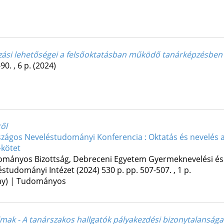
mazási lehetőségei a felsőoktatásban működő tanárképzésben
90. , 6 p.
(2024)
ől
szágos Neveléstudományi Konferencia : Oktatás és nevelés a t
-kötet
ományos Bizottság
,
Debreceni Egyetem Gyermeknevelési és
éstudományi Intézet
(2024)
530 p.
pp. 507-507. , 1 p.
ény) | Tudományos
lmak - A tanárszakos hallgatók pályakezdési bizonytalansága