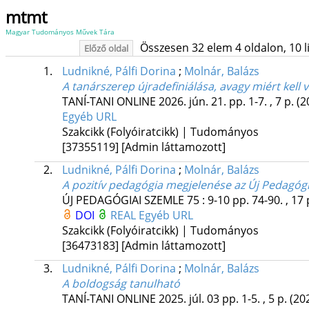
mtmt
Magyar Tudományos Művek Tára
Összesen 32 elem 4 oldalon, 10 lis
Előző oldal
1.
Ludnikné, Pálfi Dorina
;
Molnár, Balázs
A tanárszerep újradefiniálása, avagy miért kell 
TANÍ-TANI ONLINE
2026. jún. 21.
pp. 1-7. , 7 p.
(2
Egyéb URL
Szakcikk (Folyóiratcikk) | Tudományos
[37355119]
[Admin láttamozott]
2.
Ludnikné, Pálfi Dorina
;
Molnár, Balázs
A pozitív pedagógia megjelenése az Új Pedagóg
ÚJ PEDAGÓGIAI SZEMLE
75
:
9-10
pp. 74-90. , 17
DOI
REAL
Egyéb URL
Szakcikk (Folyóiratcikk) | Tudományos
[36473183]
[Admin láttamozott]
3.
Ludnikné, Pálfi Dorina
;
Molnár, Balázs
A boldogság tanulható
TANÍ-TANI ONLINE
2025. júl. 03
pp. 1-5. , 5 p.
(20