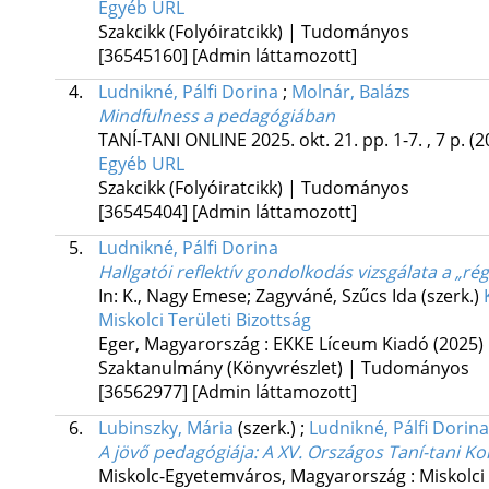
Egyéb URL
Szakcikk (Folyóiratcikk) | Tudományos
[36545160]
[Admin láttamozott]
4.
Ludnikné, Pálfi Dorina
;
Molnár, Balázs
Mindfulness a pedagógiában
TANÍ-TANI ONLINE
2025. okt. 21.
pp. 1-7. , 7 p.
(2
Egyéb URL
Szakcikk (Folyóiratcikk) | Tudományos
[36545404]
[Admin láttamozott]
5.
Ludnikné, Pálfi Dorina
Hallgatói reflektív gondolkodás vizsgálata a „ré
In: K., Nagy Emese; Zagyváné, Szűcs Ida (szerk.)
Miskolci Területi Bizottság
Eger, Magyarország :
EKKE Líceum Kiadó
(2025)
Szaktanulmány (Könyvrészlet) | Tudományos
[36562977]
[Admin láttamozott]
6.
Lubinszky, Mária
(szerk.)
;
Ludnikné, Pálfi Dorina
A jövő pedagógiája
: A XV. Országos Taní-tani Ko
Miskolc-Egyetemváros, Magyarország :
Miskolci